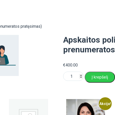
renumeratos pratęsimas)
Apskaitos pol
prenumeratos
€
400.00
produkto
Į krepšelį
kiekis:
Apskaitos
politika
PLIUS
(12
mėn.
Akcija!
prenumeratos
pratęsimas)