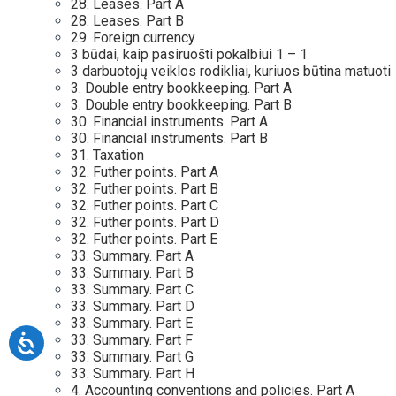
28. Leases. Part A
28. Leases. Part B
29. Foreign currency
3 būdai, kaip pasiruošti pokalbiui 1 – 1
3 darbuotojų veiklos rodikliai, kuriuos būtina matuoti
3. Double entry bookkeeping. Part A
3. Double entry bookkeeping. Part B
30. Financial instruments. Part A
30. Financial instruments. Part B
31. Taxation
32. Futher points. Part A
32. Futher points. Part B
32. Futher points. Part C
32. Futher points. Part D
32. Futher points. Part E
33. Summary. Part A
33. Summary. Part B
33. Summary. Part C
33. Summary. Part D
33. Summary. Part E
33. Summary. Part F
33. Summary. Part G
33. Summary. Part H
4. Accounting conventions and policies. Part A