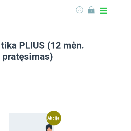
0
itika PLIUS (12 mėn.
 pratęsimas)
Akcija!