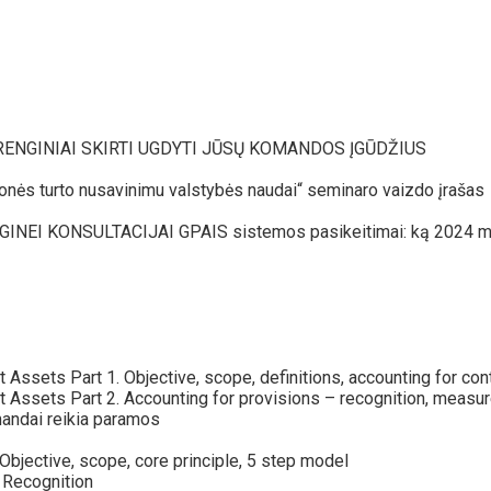
RENGINIAI SKIRTI UGDYTI JŪSŲ KOMANDOS ĮGŪDŽIUS
monės turto nusavinimu valstybės naudai“ seminaro vaizdo įrašas
NEI KONSULTACIJAI GPAIS sistemos pasikeitimai: ką 2024 m
 Assets Part 1. Objective, scope, definitions, accounting for cont
ent Assets Part 2. Accounting for provisions – recognition, me
mandai reikia paramos
bjective, scope, core principle, 5 step model
 Recognition