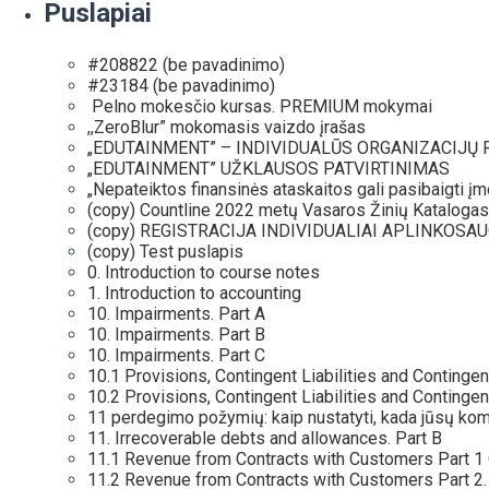
Puslapiai
#208822 (be pavadinimo)
#23184 (be pavadinimo)
Pelno mokesčio kursas. PREMIUM mokymai
,,ZeroBlur” mokomasis vaizdo įrašas
„EDUTAINMENT” – INDIVIDUALŪS ORGANIZACIJŲ 
„EDUTAINMENT” UŽKLAUSOS PATVIRTINIMAS
„Nepateiktos finansinės ataskaitos gali pasibaigti į
(copy) Countline 2022 metų Vasaros Žinių Katalogas
(copy) REGISTRACIJA INDIVIDUALIAI APLINKOSAUGI
(copy) Test puslapis
0. Introduction to course notes
1. Introduction to accounting
10. Impairments. Part A
10. Impairments. Part B
10. Impairments. Part C
10.1 Provisions, Contingent Liabilities and Contingent
10.2 Provisions, Contingent Liabilities and Conting
11 perdegimo požymių: kaip nustatyti, kada jūsų ko
11. Irrecoverable debts and allowances. Part B
11.1 Revenue from Contracts with Customers Part 1 O
11.2 Revenue from Contracts with Customers Part 2.