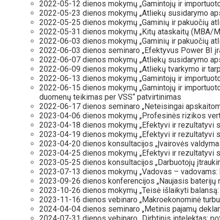
2022-05-12 dienos mokymų „Gamintojų ir importuotojų
2022-05-23 dienos mokymų „Atliekų susidarymo apsk
2022-05-25 dienos mokymų „Gaminių ir pakuočių atl
2022-05-31 dienos mokymų „Kitų ataskaitų (MBA/MA, 
2022-06-03 dienos mokymų „Gaminių ir pakuočių atl
2022-06-03 dienos seminaro „Efektyvus Power BI įra
2022-06-07 dienos mokymų „Atliekų susidarymo apsk
2022-06-09 dienos mokymų „Atliekų tvarkymo ir tarpv
2022-06-13 dienos mokymų „Gamintojų ir importuotoj
2022-06-15 dienos mokymų „Gamintojų ir importuotojų 
duomenų teikimas per VSS“ patvirtinimas
2022-06-17 dienos seminaro „Neteisingai apskaitomos
2023-04-06 dienos mokymų „Profesinės rizikos vert
2023-04-18 dienos mokymų „Efektyvi ir rezultatyvi 
2023-04-19 dienos mokymų „Efektyvi ir rezultatyvi 
2023-04-20 dienos konsultacijos „Įvairovės valdymas 
2023-04-25 dienos mokymų „Efektyvi ir rezultatyvi 
2023-05-25 dienos konsultacijos „Darbuotojų įtrauki
2023-07-13 dienos mokymų „Vadovas – vadovams: kod
2023-09-26 dienos konferencijos „Naujasis baterijų reg
2023-10-26 dienos mokymų „Teisė išlaikyti balansą:
2023-11-16 dienos vebinaro „Makroekonominė turbulenc
2024-04-04 dienos seminaro „Metinis pajamų deklaravi
2024-07-31 dienos vebinaro „Dirbtinis intelektas: po