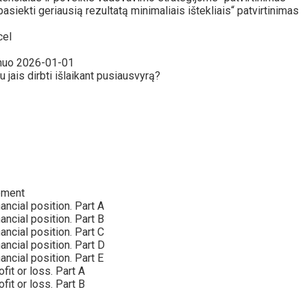
iekti geriausią rezultatą minimaliais ištekliais“ patvirtinimas
cel
 nuo 2026-01-01
u jais dirbti išlaikant pusiausvyrą?
pment
ncial position. Part A
ncial position. Part B
ncial position. Part C
ancial position. Part D
ncial position. Part E
it or loss. Part A
it or loss. Part B