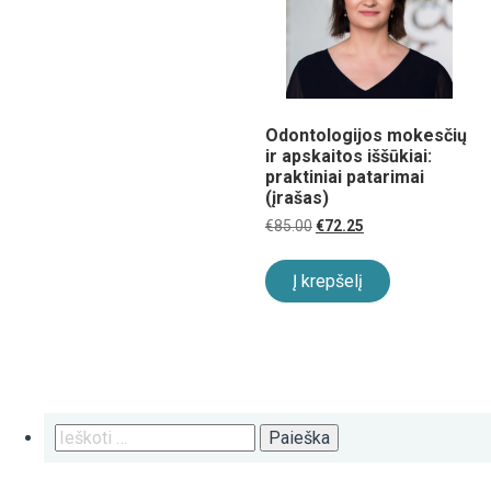
Odontologijos mokesčių
ir apskaitos iššūkiai:
praktiniai patarimai
(įrašas)
Original
Current
€
85.00
€
72.25
price
price
was:
is:
€85.00.
€72.25.
Į krepšelį
Ieškoti: