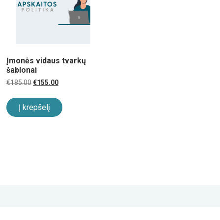
Įmonės vidaus tvarkų
šablonai
Original
Current
€
185.00
€
155.00
price
price
was:
is:
€185.00.
€155.00.
Į krepšelį