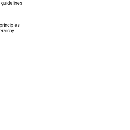
 guidelines
principles
ierarchy