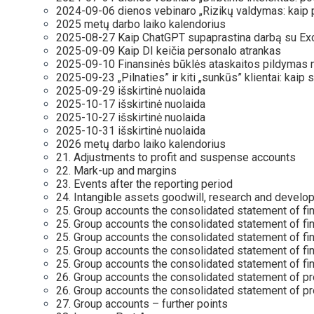
2024-09-06 dienos vebinaro „Rizikų valdymas: kaip pas
2025 metų darbo laiko kalendorius
2025-08-27 Kaip ChatGPT supaprastina darbą su Ex
2025-09-09 Kaip DI keičia personalo atrankas
2025-09-10 Finansinės būklės ataskaitos pildymas
2025-09-23 „Pilnaties” ir kiti „sunkūs” klientai: kaip s
2025-09-29 išskirtinė nuolaida
2025-10-17 išskirtinė nuolaida
2025-10-27 išskirtinė nuolaida
2025-10-31 išskirtinė nuolaida
2026 metų darbo laiko kalendorius
21. Adjustments to profit and suspense accounts
22. Mark-up and margins
23. Events after the reporting period
24. Intangible assets goodwill, research and develo
25. Group accounts the consolidated statement of fina
25. Group accounts the consolidated statement of fina
25. Group accounts the consolidated statement of fina
25. Group accounts the consolidated statement of fin
25. Group accounts the consolidated statement of fina
26. Group accounts the consolidated statement of prof
26. Group accounts the consolidated statement of prof
27. Group accounts – further points