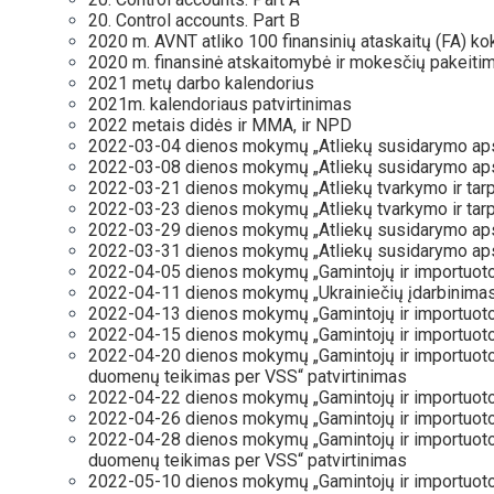
20. Control accounts. Part B
2020 m. AVNT atliko 100 finansinių ataskaitų (FA) ko
2020 m. finansinė atskaitomybė ir mokesčių pakeiti
2021 metų darbo kalendorius
2021m. kalendoriaus patvirtinimas
2022 metais didės ir MMA, ir NPD
2022-03-04 dienos mokymų „Atliekų susidarymo apsk
2022-03-08 dienos mokymų „Atliekų susidarymo apsk
2022-03-21 dienos mokymų „Atliekų tvarkymo ir tarpv
2022-03-23 dienos mokymų „Atliekų tvarkymo ir tarpv
2022-03-29 dienos mokymų „Atliekų susidarymo apsk
2022-03-31 dienos mokymų „Atliekų susidarymo apsk
2022-04-05 dienos mokymų „Gamintojų ir importuotoj
2022-04-11 dienos mokymų „Ukrainiečių įdarbinimas 
2022-04-13 dienos mokymų „Gamintojų ir importuotoj
2022-04-15 dienos mokymų „Gamintojų ir importuotoj
2022-04-20 dienos mokymų „Gamintojų ir importuotojų 
duomenų teikimas per VSS“ patvirtinimas
2022-04-22 dienos mokymų „Gamintojų ir importuotoj
2022-04-26 dienos mokymų „Gamintojų ir importuotoj
2022-04-28 dienos mokymų „Gamintojų ir importuotojų 
duomenų teikimas per VSS“ patvirtinimas
2022-05-10 dienos mokymų „Gamintojų ir importuotoj