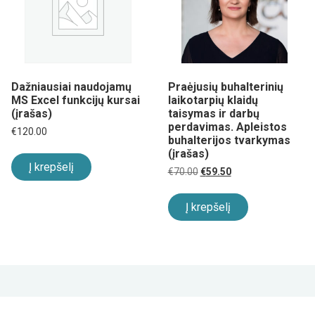
Dažniausiai naudojamų
Praėjusių buhalterinių
MS Excel funkcijų kursai
laikotarpių klaidų
(įrašas)
taisymas ir darbų
perdavimas. Apleistos
€
120.00
buhalterijos tvarkymas
(įrašas)
Į krepšelį
Original
Current
€
70.00
€
59.50
price
price
was:
is:
€70.00.
€59.50.
Į krepšelį