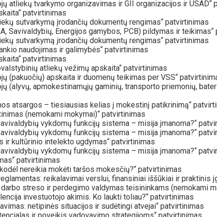
 atliekų tvarkymo organizavimas ir GII organizacijos ir USAD“ p
aita“ patvirtinimas
iekų sutvarkymą įrodančių dokumentų rengimas“ patvirtinimas
Savivaldybių, Energijos gamybos, PCB) pildymas ir teikimas“ p
iekų sutvarkymą įrodančių dokumentų rengimas“ patvirtinimas
nkio naudojimas ir galimybės“ patvirtinimas
aita“ patvirtinimas
alstybinių atliekų vežimų apskaita“ patvirtinimas
ų (pakuočių) apskaita ir duomenų teikimas per VSS“ patvirtinim
(alyvų, apmokestinamųjų gaminių, transporto priemonių, baterijų i
 atsargos – tiesiausias kelias į mokestinį patikrinimą“ patvirt
inimas (nemokami mokymai)“ patvirtinimas
savivaldybių vykdomų funkcijų sistema – misija įmanoma?“ patvi
savivaldybių vykdomų funkcijų sistema – misija įmanoma?“ patvi
ir kultūrinio intelekto ugdymas“ patvirtinimas
savivaldybių vykdomų funkcijų sistema – misija įmanoma?“ patvi
mas“ patvirtinimas
ėl nereikia mokėti taršos mokesčių?“ patvirtinimas
lamentas: reikalavimai verslui, finansiniai iššūkiai ir praktinis
 darbo streso ir perdegimo valdymas teisininkams (nemokami mo
ija investuotojo akimis. Ko laukti toliau?“ patvirtinimas
mas: netipinės situacijos ir sudėtingi atvejai“ patvirtinimas
tencialas ir poveikis vadovavimo strategijoms“ patvirtinimas