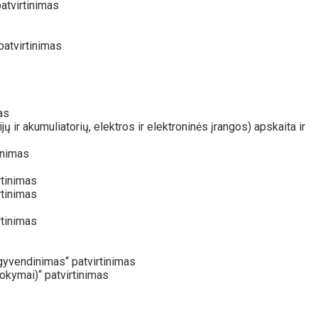
atvirtinimas
atvirtinimas
as
r akumuliatorių, elektros ir elektroninės įrangos) apskaita ir
inimas
rtinimas
rtinimas
rtinimas
 įgyvendinimas“ patvirtinimas
kymai)“ patvirtinimas