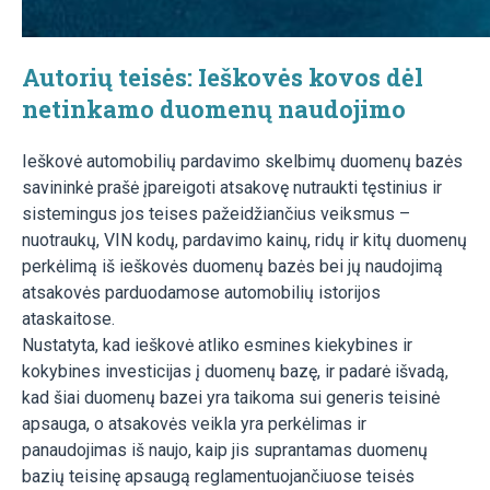
Autorių teisės: Ieškovės kovos dėl
netinkamo duomenų naudojimo
Ieškovė automobilių pardavimo skelbimų duomenų bazės
savininkė prašė įpareigoti atsakovę nutraukti tęstinius ir
sistemingus jos teises pažeidžiančius veiksmus –
nuotraukų, VIN kodų, pardavimo kainų, ridų ir kitų duomenų
perkėlimą iš ieškovės duomenų bazės bei jų naudojimą
atsakovės parduodamose automobilių istorijos
ataskaitose.
Nustatyta, kad ieškovė atliko esmines kiekybines ir
kokybines investicijas į duomenų bazę, ir padarė išvadą,
kad šiai duomenų bazei yra taikoma sui generis teisinė
apsauga, o atsakovės veikla yra perkėlimas ir
panaudojimas iš naujo, kaip jis suprantamas duomenų
bazių teisinę apsaugą reglamentuojančiuose teisės