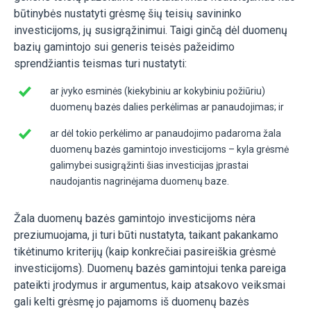
būtinybės nustatyti grėsmę šių teisių savininko
investicijoms, jų susigrąžinimui. Taigi ginčą dėl duomenų
bazių gamintojo sui generis teisės pažeidimo
sprendžiantis teismas turi nustatyti:
ar įvyko esminės (kiekybiniu ar kokybiniu požiūriu)
duomenų bazės dalies perkėlimas ar panaudojimas; ir
ar dėl tokio perkėlimo ar panaudojimo padaroma žala
duomenų bazės gamintojo investicijoms – kyla grėsmė
galimybei susigrąžinti šias investicijas įprastai
naudojantis nagrinėjama duomenų baze.
Žala duomenų bazės gamintojo investicijoms nėra
preziumuojama, ji turi būti nustatyta, taikant pakankamo
tikėtinumo kriterijų (kaip konkrečiai pasireiškia grėsmė
investicijoms). Duomenų bazės gamintojui tenka pareiga
pateikti įrodymus ir argumentus, kaip atsakovo veiksmai
gali kelti grėsmę jo pajamoms iš duomenų bazės