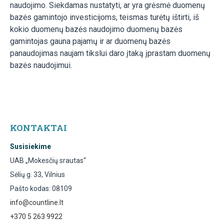
naudojimo. Siekdamas nustatyti, ar yra grėsmė duomenų
bazės gamintojo investicijoms, teismas turėtų ištirti, iš
kokio duomenų bazės naudojimo duomenų bazės
gamintojas gauna pajamų ir ar duomenų bazės
panaudojimas naujam tikslui daro įtaką įprastam duomenų
bazės naudojimui.
KONTAKTAI
Susisiekime
UAB „Mokesčių srautas“
Sėlių g. 33, Vilnius
Pašto kodas: 08109
info@countline.lt
+370 5 263 9922