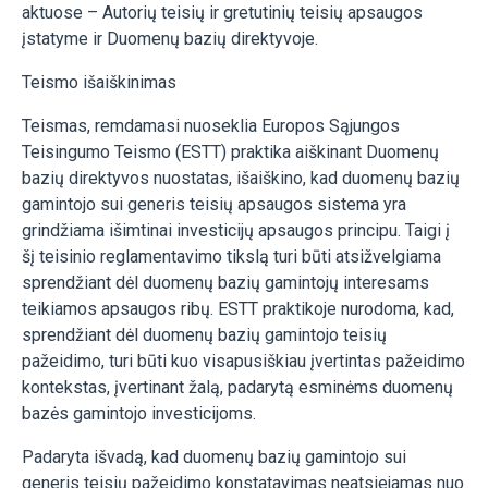
aktuose – Autorių teisių ir gretutinių teisių apsaugos
įstatyme ir Duomenų bazių direktyvoje.
Teismo išaiškinimas
Teismas, remdamasi nuoseklia Europos Sąjungos
Teisingumo Teismo (ESTT) praktika aiškinant Duomenų
bazių direktyvos nuostatas, išaiškino, kad duomenų bazių
gamintojo sui generis teisių apsaugos sistema yra
grindžiama išimtinai investicijų apsaugos principu. Taigi į
šį teisinio reglamentavimo tikslą turi būti atsižvelgiama
sprendžiant dėl duomenų bazių gamintojų interesams
teikiamos apsaugos ribų. ESTT praktikoje nurodoma, kad,
sprendžiant dėl duomenų bazių gamintojo teisių
pažeidimo, turi būti kuo visapusiškiau įvertintas pažeidimo
kontekstas, įvertinant žalą, padarytą esminėms duomenų
bazės gamintojo investicijoms.
Padaryta išvadą, kad duomenų bazių gamintojo sui
generis teisių pažeidimo konstatavimas neatsiejamas nuo