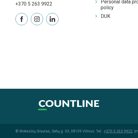
Personal data pr
+370 5 263 9922
policy
DUK
© Mokesčių Srautas, Sėlių g. 33, 08109 Vilnius. Tel.:
+370 5 263 9922
. Į