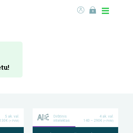
0
tu!
5 ak. val.
Dirbtinis
4 ak. val.
130€
intelektas
140 – 290€
(+ PVM)
(+ PVM)