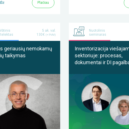
atų
Plačiau
irbtinis
5 ak. val.
Nuotolinis
ntelektas
130€
seminaras
(+ PVM)
nis geriausių nemokamų
Inventorizacija viešaja
kių taikymas
sektoriuje: procesas,
dokumentai ir DI pagalb