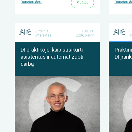
Daugiau datų
Daugiau d
Plačiau
Dirbtinis
9 ak. val.
D
intelektas
220€
i
(+ PVM)
DI praktikoje: kaip susikurti
Prakti
asistentus ir automatizuoti
DI įran
darbą