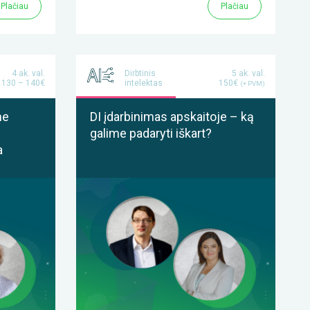
Plačiau
Plačiau
4 ak. val.
Dirbtinis
5 ak. val.
130 – 140€
intelektas
150€
(+ PVM)
me
DI įdarbinimas apskaitoje – ką
galime padaryti iškart?
a