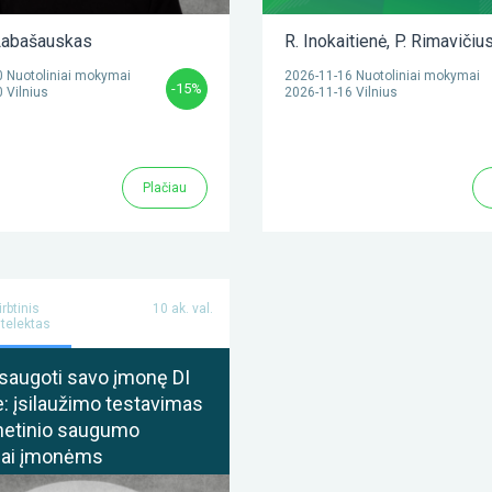
abašauskas
R. Inokaitienė
,
P. Rimavičiu
 Nuotoliniai mokymai
2026-11-16 Nuotoliniai mokymai
-15%
 Vilnius
2026-11-16 Vilnius
Plačiau
irbtinis
10 ak. val.
ntelektas
saugoti savo įmonę DI
: įsilaužimo testavimas
rnetinio saugumo
ai įmonėms