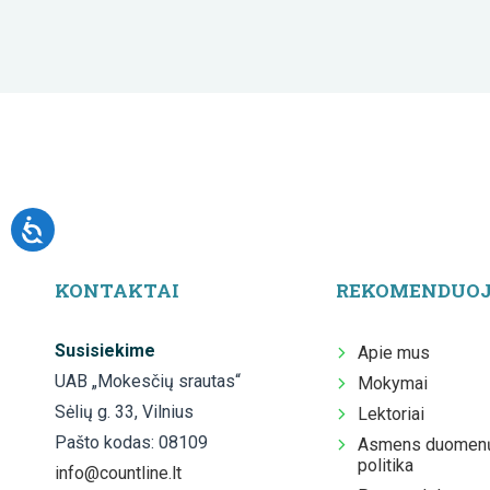
KONTAKTAI
REKOMENDUO
Susisiekime
Apie mus
UAB „Mokesčių srautas“
Mokymai
Sėlių g. 33, Vilnius
Lektoriai
Pašto kodas: 08109
Asmens duomenų
politika
info@countline.lt