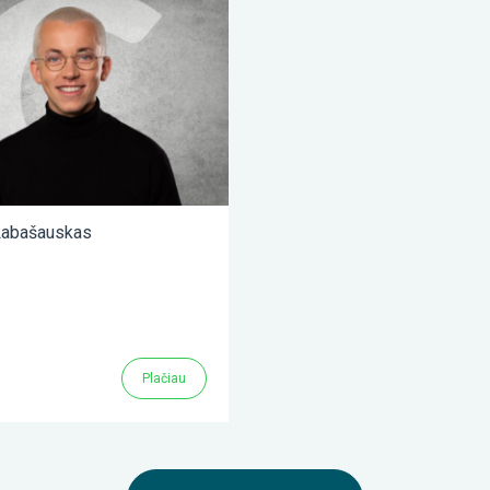
abašauskas
Plačiau