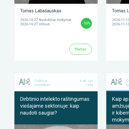
Tomas Labašauskas
Tomas L
2026-10-27 Nuotoliniai mokymai
2026-11-10
-10%
2026-10-27 Vilnius
2026-11-10
Plačiau
Dirbtinis
4 ak. val.
D
intelektas
130€
i
Dirbtinio intelekto raštingumas
Kaip ap
viešajame sektoriuje: kaip
amžiuje
naudoti saugiai?
ir kibe
mokym