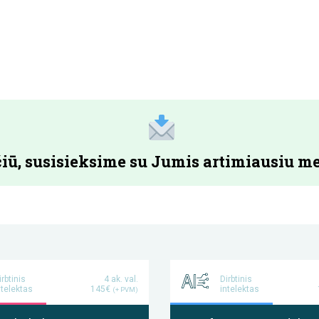
iū, susisieksime su Jumis artimiausiu me
irbtinis
4 ak. val.
Dirbtinis
ntelektas
145€
intelektas
(+ PVM)