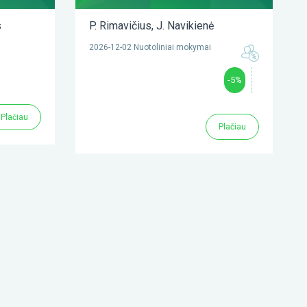
s
P. Rimavičius
,
J. Navikienė
2026-12-02 Nuotoliniai mokymai
-5%
Plačiau
Plačiau