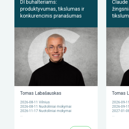
DI buhalteriams:
Claude 
produktyvumas, tikslumas ir
žingsni
konkurencinis pranašumas
tikslumu
Tomas Labašauskas
Tomas L
2026-08-11 Vilnius
2026-09-11
2026-08-11 Nuotoliniai mokymai
2026-09-11
2026-11-17 Nuotoliniai mokymai
2027-01-08
…
…