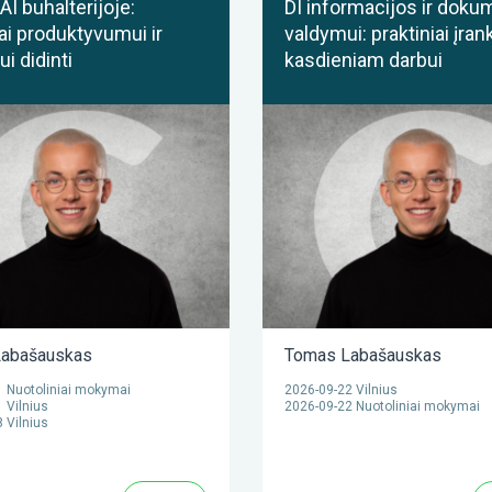
AI buhalterijoje:
DI informacijos ir doku
ai produktyvumui ir
valdymui: praktiniai įrank
i didinti
kasdieniam darbui
abašauskas
Tomas Labašauskas
 Nuotoliniai mokymai
2026-09-22 Vilnius
 Vilnius
2026-09-22 Nuotoliniai mokymai
 Vilnius