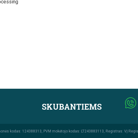
ocessing
SKUBANTIEMS
monės kodas: 124388313, PVM mokėtojo kodas: LT243883113, Registras: VĮ Regis