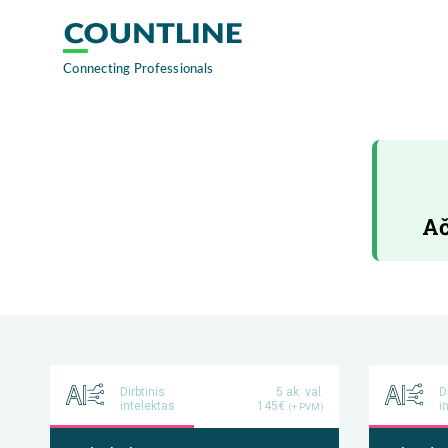
Ač
Dirbtinis
5 ak. val.
D
intelektas
145€
i
(+ PVM)