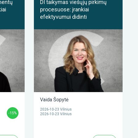
mentų
DI taikymas viešųjų pirkimų
iai
procesuose: įrankiai
efektyvumui didinti
Vaida Šopytė
2026-10-23 Vilnius
-15%
2026-10-23 Vilnius