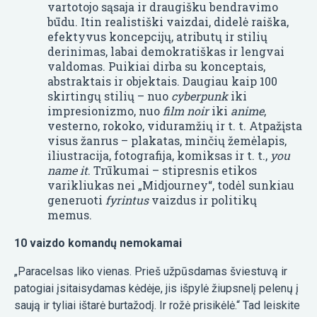
vartotojo sąsaja ir draugišku bendravimo
būdu. Itin realistiški vaizdai, didelė raiška,
efektyvus koncepcijų, atributų ir stilių
derinimas, labai demokratiškas ir lengvai
valdomas. Puikiai dirba su konceptais,
abstraktais ir objektais. Daugiau kaip 100
skirtingų stilių – nuo
cyberpunk
iki
impresionizmo, nuo
film noir
iki
anime
,
vesterno, rokoko, viduramžių ir t. t. Atpažįsta
visus žanrus – plakatas, minčių žemėlapis,
iliustracija, fotografija, komiksas ir t. t.,
you
name it
. Trūkumai – stipresnis etikos
varikliukas nei „Midjourney“, todėl sunkiau
generuoti
fyrintus
vaizdus ir politikų
memus.
10 vaizdo komandų nemokamai
„Paracelsas liko vienas. Prieš užpūsdamas šviestuvą ir
patogiai įsitaisydamas kėdėje, jis išpylė žiupsnelį pelenų į
saują ir tyliai ištarė burtažodį. Ir rožė prisikėlė.“ Tad leiskite