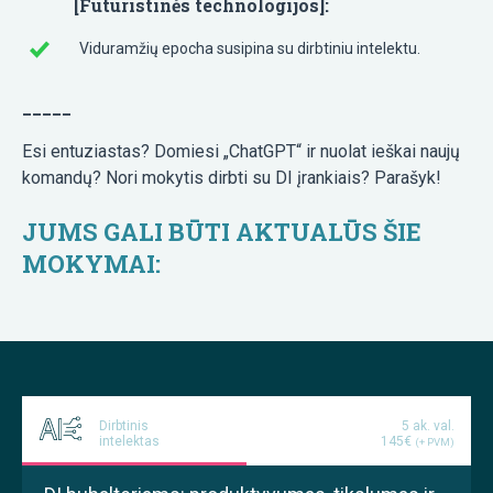
[Futuristinės technologijos]:
Viduramžių epocha susipina su dirbtiniu intelektu.
_____
Esi entuziastas? Domiesi „ChatGPT“ ir nuolat ieškai naujų
komandų? Nori mokytis dirbti su DI įrankiais? Parašyk!
JUMS GALI BŪTI AKTUALŪS ŠIE
MOKYMAI:
Dirbtinis
5 ak. val.
intelektas
145€
(+ PVM)