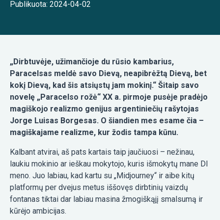
Publikuota: 2024-04-02
„Dirbtuvėje, užimančioje du rūsio kambarius,
Paracelsas meldė savo Dievą, neapibrėžtą Dievą, bet
kokį Dievą, kad šis atsiųstų jam mokinį.“ Šitaip savo
novelę „Paracelso rožė“ XX a. pirmoje pusėje pradėjo
magiškojo realizmo genijus argentiniečių rašytojas
Jorge Luisas Borgesas. O šiandien mes esame čia –
magiškajame realizme, kur žodis tampa kūnu.
Kalbant atvirai, aš pats kartais taip jaučiuosi – nežinau,
laukiu mokinio ar ieškau mokytojo, kuris išmokytų mane DI
meno. Juo labiau, kad kartu su „Midjourney“ ir aibe kitų
platformų per dvejus metus iššovęs dirbtinių vaizdų
fontanas tiktai dar labiau masina žmogiškąjį smalsumą ir
kūrėjo ambicijas.