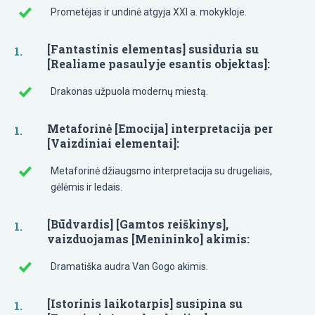
Prometėjas ir undinė atgyja XXI a. mokykloje.
[Fantastinis elementas] susiduria su
[Realiame pasaulyje esantis objektas]:
Drakonas užpuola modernų miestą.
Metaforinė [Emocija] interpretacija per
[Vaizdiniai elementai]:
Metaforinė džiaugsmo interpretacija su drugeliais,
gėlėmis ir ledais.
[Būdvardis] [Gamtos reiškinys],
vaizduojamas [Menininko] akimis:
Dramatiška audra Van Gogo akimis.
[Istorinis laikotarpis] susipina su