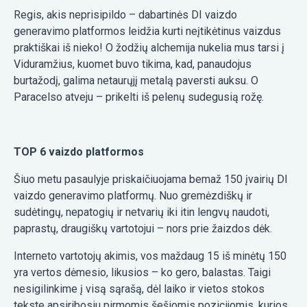
Regis, akis neprisipildo – dabartinės DI vaizdo
generavimo platformos leidžia kurti neįtikėtinus vaizdus
praktiškai iš nieko! O žodžių alchemija nukelia mus tarsi į
Viduramžius, kuomet buvo tikima, kad, panaudojus
burtažodį, galima netaurųjį metalą paversti auksu. O
Paracelso atveju – prikelti iš pelenų sudegusią rožę.
TOP 6 vaizdo platformos
Šiuo metu pasaulyje priskaičiuojama bemaž 150 įvairių DI
vaizdo generavimo platformų. Nuo gremėzdiškų ir
sudėtingų, nepatogių ir netvarių iki itin lengvų naudoti,
paprastų, draugiškų vartotojui – nors prie žaizdos dėk.
Interneto vartotojų akimis, vos maždaug 15 iš minėtų 150
yra vertos dėmesio, likusios – ko gero, balastas. Taigi
nesigilinkime į visą sąrašą, dėl laiko ir vietos stokos
tekste apsiribosiu pirmomis šešiomis pozicijomis, kurios