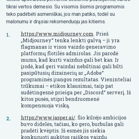
tikrai vertos dėmesio. Su visomis šiomis programomis
teko padirbėti asmeniškai, jos man patiko, todėl su
malonumu ir drąsiai rekomenduoju jas kitiems.
https://www.midjourney.com
. Prieš
„Midjourney“ tenka lenkti galvą – ji yra
flagmanas ir visos vaizdo generavimo
platformų flotilės admirolas. Jis parodė
mums, kad kurti vaizdus gali bet kas. Ir
įrodė, kad geri vaizdai nebūtinai gali būti
pasipūtusių dizainerių ar „Adobe“
programinės įrangos rezultatas. Vieninteliai
trūkumai – etikos klausimai, taip pat
sudėtingesnė prieiga per „Discord“ serverį. Iš
kitos pusės, stipri bendruomenė
kompensuoja viską.
https://www.jasper.ai/
. Šio kūrėjo ambicijos
buvo didelės, tačiau, ko gero, burbulas gali
pradėti kvėptis. Iš esmės jis siekia
konkuruoti aukštos raiškos vaizdų