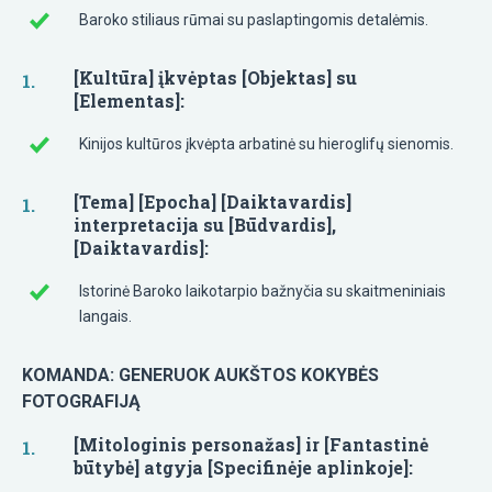
Baroko stiliaus rūmai su paslaptingomis detalėmis.
[Kultūra] įkvėptas [Objektas] su
[Elementas]:
Kinijos kultūros įkvėpta arbatinė su hieroglifų sienomis.
[Tema] [Epocha] [Daiktavardis]
interpretacija su [Būdvardis],
[Daiktavardis]:
Istorinė Baroko laikotarpio bažnyčia su skaitmeniniais
langais.
KOMANDA: GENERUOK AUKŠTOS KOKYBĖS
FOTOGRAFIJĄ
[Mitologinis personažas] ir [Fantastinė
būtybė] atgyja [Specifinėje aplinkoje]: