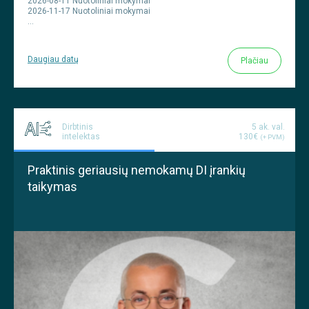
2026-08-11 Nuotoliniai mokymai
2026-11-17 Nuotoliniai mokymai
…
Daugiau datų
Plačiau
Dirbtinis
5 ak. val.
intelektas
130€
(+ PVM)
Praktinis geriausių nemokamų DI įrankių
taikymas