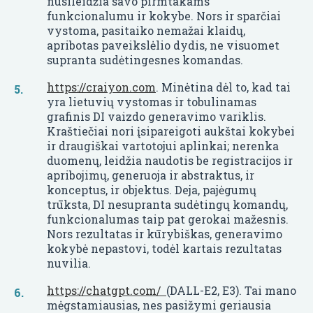
nusileidžia savo pirmtakams
funkcionalumu ir kokybe. Nors ir sparčiai
vystoma, pasitaiko nemažai klaidų,
apribotas paveikslėlio dydis, ne visuomet
supranta sudėtingesnes komandas.
https://craiyon.com
. Minėtina dėl to, kad tai
yra lietuvių vystomas ir tobulinamas
grafinis DI vaizdo generavimo variklis.
Kraštiečiai nori įsipareigoti aukštai kokybei
ir draugiškai vartotojui aplinkai; nerenka
duomenų, leidžia naudotis be registracijos ir
apribojimų, generuoja ir abstraktus, ir
konceptus, ir objektus. Deja, pajėgumų
trūksta, DI nesupranta sudėtingų komandų,
funkcionalumas taip pat gerokai mažesnis.
Nors rezultatas ir kūrybiškas, generavimo
kokybė nepastovi, todėl kartais rezultatas
nuvilia.
https://chatgpt.com/
(DALL-E2, E3). Tai mano
mėgstamiausias, nes pasižymi geriausia