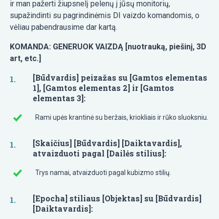
ir man pažerti žiupsnelį pelenų į jūsų monitorių,
supažindinti su pagrindinėmis DI vaizdo komandomis, o
vėliau pabendrausime dar kartą.
KOMANDA: GENERUOK VAIZDĄ [nuotrauką, piešinį, 3D
art, etc.]
[Būdvardis] peizažas su [Gamtos elementas
1], [Gamtos elementas 2] ir [Gamtos
elementas 3]:
Rami upės krantinė su beržais, kriokliais ir rūko sluoksniu.
[Skaičius] [Būdvardis] [Daiktavardis],
atvaizduoti pagal [Dailės stilius]:
Trys namai, atvaizduoti pagal kubizmo stilių.
[Epocha] stiliaus [Objektas] su [Būdvardis]
[Daiktavardis]: