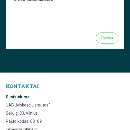
Plačiau
KONTAKTAI
Susisiekime
UAB „Mokesčių srautas“
Sėlių g. 33, Vilnius
Pašto kodas: 08109
info@countline.lt