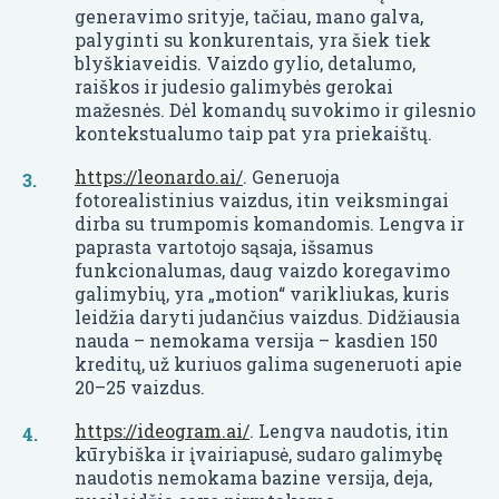
generavimo srityje, tačiau, mano galva,
palyginti su konkurentais, yra šiek tiek
blyškiaveidis. Vaizdo gylio, detalumo,
raiškos ir judesio galimybės gerokai
mažesnės. Dėl komandų suvokimo ir gilesnio
kontekstualumo taip pat yra priekaištų.
https://leonardo.ai/
. Generuoja
fotorealistinius vaizdus, itin veiksmingai
dirba su trumpomis komandomis. Lengva ir
paprasta vartotojo sąsaja, išsamus
funkcionalumas, daug vaizdo koregavimo
galimybių, yra „motion“ varikliukas, kuris
leidžia daryti judančius vaizdus. Didžiausia
nauda – nemokama versija – kasdien 150
kreditų, už kuriuos galima sugeneruoti apie
20–25 vaizdus.
https://ideogram.ai/
. Lengva naudotis, itin
kūrybiška ir įvairiapusė, sudaro galimybę
naudotis nemokama bazine versija, deja,