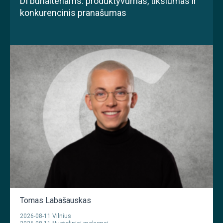
DI buhalteriams: produktyvumas, tikslumas ir
konkurencinis pranašumas
Tomas Labašauskas
2026-08-11 Vilnius