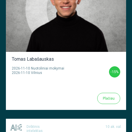
Tomas Labašauskas
2026-11-10 Nuotoliniai mokymai
-15%
2026-11-10 Vilnius
Plačiau
Dirbtinis
10 ak. val.
intelektas