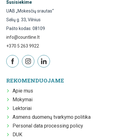
Susisiekime
UAB „Mokesčių srautas“
Sėlių g. 33, Vilnius
Pašto kodas: 08109
info@countline.lt
+370 5 263 9922
REKOMENDUOJAME
Apie mus
Mokymai
Lektoriai
Asmens duomenų tvarkymo politika
Personal data processing policy
DUK