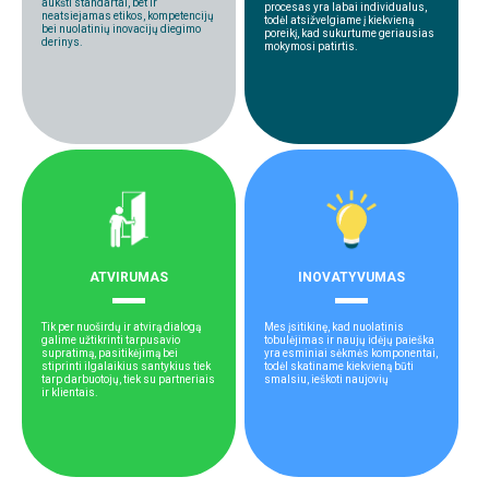
aukšti standartai, bet ir
procesas yra labai individualus,
neatsiejamas etikos, kompetencijų
todėl atsižvelgiame į kiekvieną
bei nuolatinių inovacijų diegimo
poreikį, kad sukurtume geriausias
derinys.
mokymosi patirtis.
ATVIRUMAS
INOVATYVUMAS
Tik per nuoširdų ir atvirą dialogą
Mes įsitikinę, kad nuolatinis
galime užtikrinti tarpusavio
tobulėjimas ir naujų idėjų paieška
supratimą, pasitikėjimą bei
yra esminiai sėkmės komponentai,
stiprinti ilgalaikius santykius tiek
todėl skatiname kiekvieną būti
tarp darbuotojų, tiek su partneriais
smalsiu, ieškoti naujovių
ir klientais.