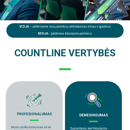
VIZIJA
– užtikriname Jūsų poreikius atitinkančias žinias ir įgūdžius
MISIJA
– patikimas tobulėjimo partneris
COUNTLINE VERTYBĖS
PROFESIONALUMAS
DĖMESINGUMAS
Mums profesionalumas ne tik
Suprantame, kad tobulėjimo