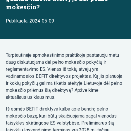
mokesčio?
Publikuota: 2024-05-09
Tarptautinėje apmokestinimo praktikoje pastaruoju metu
daug diskutuojama dėl pelno mokesčio pokyčių ir
reglamentavimo ES. Vienas iš tokių atvejų yra
vadinamosios BEFIT direktyvos projektas. Ką jis planuoja
ir kokių pokyčių galima tikėtis ateityje Lietuvoje dėl pelno
mokesčio priėmus šią direktyvą? Apžvelkime
aktualiausius klausimus.
Iš esmės BEFIT direktyva kalba apie bendrą pelno
mokesčio bazę, kuri būtų skaičiuojama pagal vienodas
taisykles skirtingose ES valstybėse. Preliminarus šių
taisyklių įgyvendinimo terminas yra 2028 m., tačiau