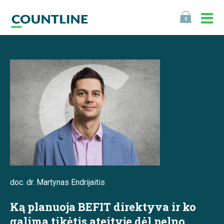
0
doc. dr. Martynas Endrijaitis
Ką planuoja BEFIT direktyva ir ko
galima tikėtis ateityje dėl pelno