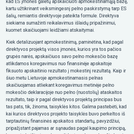
kad ES įmonės galėtų apskaičiuoti apmokestinamąją bazę,
kartu užtikrinant veiksmingesnį pelno paskirstymą tarp ES
šalių, remiantis direktyvoje pateikta formule. Direktyva
siekiama sumažinti reikalavimus išlaidų pripažinimui,
kuomet skaičiuojami leidžiami atskaitymai.
Kiek detalizuojant apmokestinimą, paminėtina, kad pagal
direktyvos projektą visos įmonės, kurios yra tos pačios
grupės narės, apskaičiuos savo pelno mokesčio bazę
atlikdamos koregavimus nuo finansinėje apskaitoje
fiksuoto apskaitinio rezultato į mokestinį rezultatą. Kaip ir
šiuo metu Lietuvoje apmokestinamasis pelnas
skaičiuojamas atliekant koregavimus metinėje pelno
mokesčio deklaracijoje nuo pelno (nuostolių) ataskaitos
rezultato, taip ir pagal direktyvos projektą principas bus
tas pats, tik, žinoma, taisyklės kitos. Galima pastebėti, kad
kai kurios direktyvos projekto taisyklės buvo perkeltos iš
tarptautinių finansinės apskaitos standartų, pavyzdžiui,
pripažįstant pajamas ar sąnaudas pagal kaupimo principą,