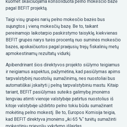
kuomet skaičiuojama konsoliduota pelno mokesčio bazė
pagal BEFIT projektą.
Taigi visų grupės narių pelno mokesčio bazės bus
sujungtos į vieną mokesčių bazę. Be to, taikant
pereinamojo laikotarpio paskirstymo taisyklę, kiekvienas
BEFIT grupės narys turės procentą nuo suminės mokesčio
bazės, apskaičiuotos pagal praėjusių trejų fiskalinių metų
apmokestinamų rezultatų vidurkį.
Apibendrinant šios direktyvos projekto siūlymo teigiamus
ir neigiamus aspektus, pažymėtina, kad pasiūlymas apims
tarpvalstybinį nuostolių sumažinimą, nes nuostoliai bus
automatiškai įskaityti į pelną tarpvalstybiniu mastu. Kitaip
tariant, BEFIT pasiūlymas suteiks galimybę įmonėms
lengviau atimti vienoje valstybėje patirtus nuostolius iš
kitoje valstybėje uždirbto pelno tokiu būdu sumažinant
mokėtiną pelno mokestį. Be to, Europos Komisija teigia,
kad BEFIT direktyva įmonėms „iki 65 %“ turėtų sumažinti
mokestinių prievolių vykdymo išlaidas.