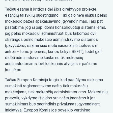
Tačiau esama ir kritikos dėl šios direktyvos projekte
esančių taisyklių sudėtingumo – iki galo nėra aiškus pelno
mokesčio bazės apskaičiavimo įgyvendinimas. Taip pat
pastebima, jog ši papildoma konsoliduotoji sistema lems,
jog pelno mokesčiui administruoti bus taikomos dvi
skirtingos pelno mokesčio administravimo sistemos
(pavyzdžiui, esama šiuo metu nacionalinė Lietuvos ir
antroji – toms įmonėms, kurios taikys BEFIT), todėl gali
didėti administravimo kaštai ne tik mokesčių
administratoriams, bet kai kuriais atvejais ir pačioms
įmonėms.
Tačiau Europos Komisija teigia, kad pasiūlymu siekiama
sumažinti reglamentavimo naštą tiek mokesčių
mokėtojams, tiek mokesčių administratoriams. Mokestinių
prievolių vykdymo išlaidos yra našta įmonėms ir jos
sumažinimas bus pagrindinis privalumas įgyvendinant
iniciatyvą. Europos Komisijos poveikio vertinimo