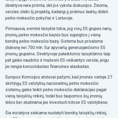
direktyva nėra priimta, dėl jos vyksta diskusijos. Žinoma,
verslas stebi šį projektą, kadangi jį priėmus lauktų dideli
pelno mokesčio pokyčiai ir Lietuvoje.
Pirmiausia, esminė taisyklė tokia, jog visų ES grupės narių
įmonių pelno mokesčio bazės bus sujungtos į vieną
bendrą pelno mokesčio bazę. Sistema bus privaloma
didesnę nei 750 mln. Eur apyvartą generuojančioms ES
įmonių grupėms. Direktyvoje pateiktomis taisyklėmis taip
pat galės naudotis ir mažesni ES veikiantys verslai, jeigu
jie rengia konsoliduotas finansines ataskaitas.
Europos Komisijos atstovai pažymi, kad įmonės vietoje 27
skirtingų ES valstybių nacionalinių pelno mokesčio
sistemų galės teikti pelno mokesčio deklaracijas pagal
vieną taisyklių rinkinį, todėl bus taupomos šių įmonių
lėšos bei skatinama jas investuoti kitose ES valstybėse.
Šia iniciatyva siekiama nustatyti bendrą taisyklių rinkinį,