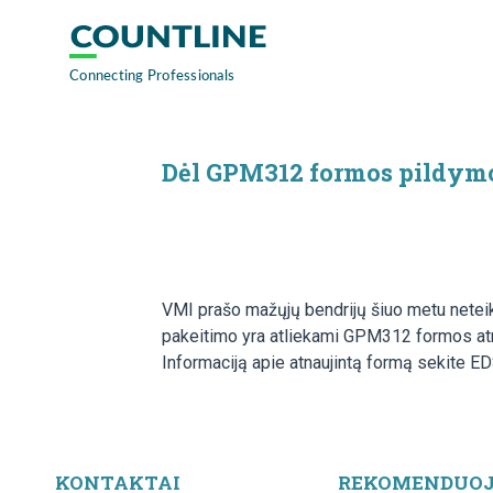
Dėl GPM312 formos pildym
VMI prašo mažųjų bendrijų šiuo metu neteik
pakeitimo yra atliekami GPM312 formos atna
Informaciją apie atnaujintą formą sekite EDS
KONTAKTAI
REKOMENDUO