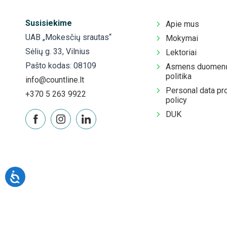
Susisiekime
Apie mus
UAB „Mokesčių srautas“
Mokymai
Sėlių g. 33, Vilnius
Lektoriai
Pašto kodas: 08109
Asmens duomenų
politika
info@countline.lt
Personal data pr
+370 5 263 9922
policy
DUK