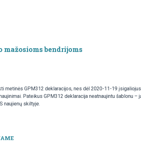
o mažosioms bendrijoms
ti metinės GPM312 deklaracijos, nes dėl 2020-11-19 įsigaliojusi
ujinimai. Pateikus GPM312 deklaracija neatnaujintu šablonu – ją 
 naujienų skiltyje.
JAME