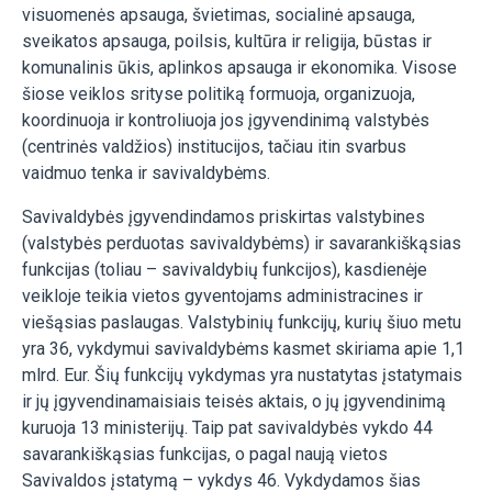
visuomenės apsauga, švietimas, socialinė apsauga,
sveikatos apsauga, poilsis, kultūra ir religija, būstas ir
komunalinis ūkis, aplinkos apsauga ir ekonomika. Visose
šiose veiklos srityse politiką formuoja, organizuoja,
koordinuoja ir kontroliuoja jos įgyvendinimą valstybės
(centrinės valdžios) institucijos, tačiau itin svarbus
vaidmuo tenka ir savivaldybėms.
Savivaldybės įgyvendindamos priskirtas valstybines
(valstybės perduotas savivaldybėms) ir savarankiškąsias
funkcijas (toliau – savivaldybių funkcijos), kasdienėje
veikloje teikia vietos gyventojams administracines ir
viešąsias paslaugas. Valstybinių funkcijų, kurių šiuo metu
yra 36, vykdymui savivaldybėms kasmet skiriama apie 1,1
mlrd. Eur. Šių funkcijų vykdymas yra nustatytas įstatymais
ir jų įgyvendinamaisiais teisės aktais, o jų įgyvendinimą
kuruoja 13 ministerijų. Taip pat savivaldybės vykdo 44
savarankiškąsias funkcijas, o pagal naują vietos
Savivaldos įstatymą – vykdys 46. Vykdydamos šias