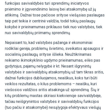
funkcijas savivaldybės turi sprendimų iniciatyvos
priėmimo ir įgyvendinimo laisvę bei atsakomybę už jų
atlikimą. Dažnai tose pačiose srityse viešąsias paslaugas
taip pat teikia ir centrinė valdžia, todėl tokių paslaugų
kokybė ir prieinamumas priklauso tiek nuo valstybės, tiek
nuo savivaldybių priimamų sprendimų.
Nepaisant to, kad valstybės pažanga ir ekonominiai
rodikliai gerėja, problemų švietimo, sveikatos apsaugos ir
socialinių paslaugų srityse išlieka. Neužtikrinamas
reikiamo ikimokyklinio ugdymo prieinamumas, eilės pas
gydytojus, pajamų nelygybė ir kt. Nesant išgrynintų
valstybės ir savivaldybių atsakomybių už tam tikras sritis,
dažnai funkcijos dubliuojamos, neaiškus, koks turi būti
veiklos rezultatas, o kilus problemoms – neaišku, kuri
viešosios valdžios sritis atsakinga už sprendimą. Šių ir
kitų problemų mastas skiriasi kiekvienoje savivaldybėje,
tačiau neišgrynintos valstybės ir savivaldybių funkcijos
(tuo pačiu ir atsakomybė) nesąlygoja efektyvaus viešųjų