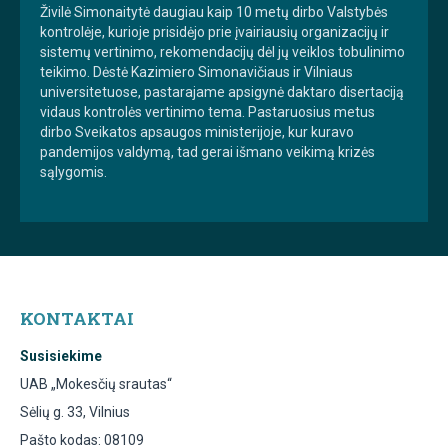
Živilė Simonaitytė daugiau kaip 10 metų dirbo Valstybės
kontrolėje, kurioje prisidėjo prie įvairiausių organizacijų ir
sistemų vertinimo, rekomendacijų dėl jų veiklos tobulinimo
teikimo. Dėstė Kazimiero Simonavičiaus ir Vilniaus
universitetuose, pastarajame apsigynė daktaro disertaciją
vidaus kontrolės vertinimo tema. Pastaruosius metus
dirbo Sveikatos apsaugos ministerijoje, kur kuravo
pandemijos valdymą, tad gerai išmano veikimą krizės
sąlygomis.
KONTAKTAI
Susisiekime
UAB „Mokesčių srautas“
Sėlių g. 33, Vilnius
Pašto kodas: 08109