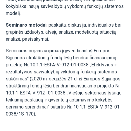
kokybiškai naują savivaldybių vykdomų funkcijų sistemos
modelį.
Seminaro metodai
: paskaita, diskusija, individualios bei
grupinės užduotys, atvejų analizė, modeliuotų situacijų
analizė, pasisakymai.
Seminaras organizuojamas įgyvendinant iš Europos
Sąjungos struktūrinių fondų lėšų bendrai finansuojamą
projektą Nr. 10.1.1-ESFA-V-912-01-0038 „Efektyvios ir
rezultatyvios savivaldybių vykdomų funkcijų sistemos
sukūrimas“ (2020 m. gegužės 21 d. iš Europos Sąjungos
struktūrinių fondų lėšų bendrai finansuojamo projekto Nr.
10.1.1-ESFA-V-912- 01-0038 ,,Viešojo sektoriaus įstaigų
teikiamų paslaugų ir gyventojų aptarnavimo kokybės
gerinimo sprendimai“ sutartis Nr. 10.1.1-ESFA-V-912-01-
0038/1S-170).