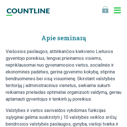
0
Apie seminarą
Viešosios paslaugos, atitinkančios kiekvieno Lietuvos
gyventojo poreikius, lengvai prieinamos visiems,
nepriklausomai nuo gyvenamosios vietos, socialinės ir
ekonominės padėties, gerina gyvenimo kokybę, stiprina
bendruomenes bei visą visuomenę. Skirstant valstybės
teritoriją į administracinius vienetus, siekiama sukurti
reikiamas prielaidas optimaliai organizuoti valdymą, geriau
aptarnauti gyventojus ir tenkinti jų poreikius.
Valstybės ir vietos savivaldos vykdomas funkcijas
sąlyginai galima suskirstyti į 10 valstybės veiklos sričių:
bendrosios valstybės paslaugos, gynyba, viešoji tvarka ir