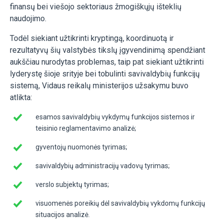
finansų bei viešojo sektoriaus žmogiškųjų išteklių
naudojimo.
Todėl siekiant užtikrinti kryptingą, koordinuotą ir
rezultatyvų šių valstybės tikslų įgyvendinimą spendžiant
aukščiau nurodytas problemas, taip pat siekiant užtikrinti
lyderystę šioje srityje bei tobulinti savivaldybių funkcijų
sistemą, Vidaus reikalų ministerijos užsakymu buvo
atlikta:
esamos savivaldybių vykdymų funkcijos sistemos ir
teisinio reglamentavimo analizė;
gyventojų nuomonės tyrimas;
savivaldybių administracijų vadovų tyrimas;
verslo subjektų tyrimas;
visuomenės poreikių dėl savivaldybių vykdomų funkcijų
situacijos analizė.