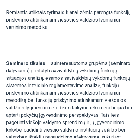
Remiantis atliktais tyrimais ir analizėmis parengta funkcijų
priskyrimo atitinkamam viešosios valdžios lygmeniui
vertinimo metodika.
Seminaro tikslas
– suinteresuotoms grupėms (seminaro
dalyviams) pristatyti savivaldybių vykdomų funkcijų
situacijos analizę, esamos savivaldybių vykdomų funkcijų
sistemos ir teisinio reglamentavimo analizę, funkcijų
priskyrimo atitinkamam viešosios valdžios lygmeniui
metodiką bei funkcijų priskyrimo atitinkamam viešosios
valdžios lygmeniui metodikos taikymo rekomendacijas bei
aptarti pokyčių įgyvendinimo perspektyvas. Tais leis
pagerinti viešojo valdymo sprendimų ir jų įgyvendinimo
kokybę, padidinti viešojo valdymo institucijų veiklos bei
valstybės išteklių panaudojimo efektyvumą, sukuriant