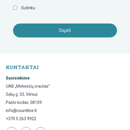
Sutinku
KONTAKTAI
Susisiekime
UAB „Mokesčių srautas“
Sėlių g. 33, Vilnius
Pašto kodas: 08109
info@countline.lt
+370 5 263 9922