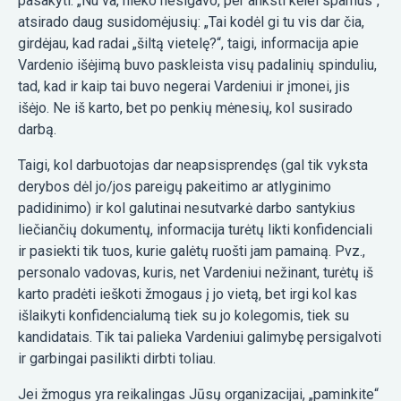
pasakyti: „Nu va, nieko nesigavo, per anksti kėlei sparnus“,
atsirado daug susidomėjusių: „Tai kodėl gi tu vis dar čia,
girdėjau, kad radai „šiltą vietelę?“, taigi, informacija apie
Vardenio išėjimą buvo paskleista visų padalinių spinduliu,
tad, kad ir kaip tai buvo negerai Vardeniui ir įmonei, jis
išėjo. Ne iš karto, bet po penkių mėnesių, kol susirado
darbą.
Taigi, kol darbuotojas dar neapsisprendęs (gal tik vyksta
derybos dėl jo/jos pareigų pakeitimo ar atlyginimo
padidinimo) ir kol galutinai nesutvarkė darbo santykius
liečiančių dokumentų, informacija turėtų likti konfidenciali
ir pasiekti tik tuos, kurie galėtų ruošti jam pamainą. Pvz.,
personalo vadovas, kuris, net Vardeniui nežinant, turėtų iš
karto pradėti ieškoti žmogaus į jo vietą, bet irgi kol kas
išlaikyti konfidencialumą tiek su jo kolegomis, tiek su
kandidatais. Tik tai palieka Vardeniui galimybę persigalvoti
ir garbingai pasilikti dirbti toliau.
Jei žmogus yra reikalingas Jūsų organizacijai, „paminkite“