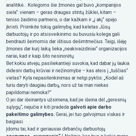
analitikė… Kolegoms šie žmonės gal buvo „kompanijos
siela“: vienam – geras draugas stintų žūklei, kitam –
teniso žaidimo partneris, o dar kažkam ir „į akį“ spėjo
įkristi. Priimkite tokią galimybę, kad keletas Jūsų
darbuotojų ir po atsisveikinimo su buvusiu kolega gali
bendrauti šeimomis dar ištisus dešimtmečius. Taigi, išėję
žmonės dar kurį laiką lieka „neakivaizdiniai“ organizacijos
nariai, kad ir kaip šito nesinorėtų.
Bet kokiu atveju, pasiliekantieji suvokia, kad dabar jų laukia
didesni darbų krūviai ir nežinomybė – kas ateis į „tuščias“
vietas? Kyla nepasitenkinimas ar netgi pyktis: „Kodėl aš
turiu daryti daugiau darbų, nors už tai man niekas
papildomai nemoka?“
O jei dar išeinantys užsimena, kad jie išeina dėl „geresnių
sąlygų“, nejučia ir kiti pradeda
galvoti apie darbo
pakeitimo galimybes.
Gerai, jei tuo galvojimus viskas ir
baigiasi.
Įdomu tai, kad ir geriausiai dirbančių darbuotojų