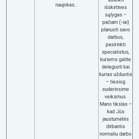
naujokas…
išskirtines
sąlygas –
pačiam (-iai)
planuoti savo
darbus,
pasirinkti
specialistus,
kuriems galite
deleguoti kai
kurias užduotis
– tiesiog
suderinsime
veiksmus.
Mano tikslas –
kad Jūs
jaustumėtės
dirbantis
normaliu darbo