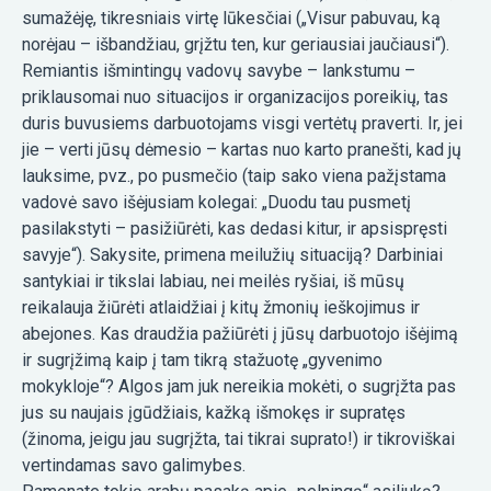
sumažėję, tikresniais virtę lūkesčiai („Visur pabuvau, ką
norėjau – išbandžiau, grįžtu ten, kur geriausiai jaučiausi“).
Remiantis išmintingų vadovų savybe – lankstumu –
priklausomai nuo situacijos ir organizacijos poreikių, tas
duris buvusiems darbuotojams visgi vertėtų praverti. Ir, jei
jie – verti jūsų dėmesio – kartas nuo karto pranešti, kad jų
lauksime, pvz., po pusmečio (taip sako viena pažįstama
vadovė savo išėjusiam kolegai: „Duodu tau pusmetį
pasilakstyti – pasižiūrėti, kas dedasi kitur, ir apsispręsti
savyje“). Sakysite, primena meilužių situaciją? Darbiniai
santykiai ir tikslai labiau, nei meilės ryšiai, iš mūsų
reikalauja žiūrėti atlaidžiai į kitų žmonių ieškojimus ir
abejones. Kas draudžia pažiūrėti į jūsų darbuotojo išėjimą
ir sugrįžimą kaip į tam tikrą stažuotę „gyvenimo
mokykloje“? Algos jam juk nereikia mokėti, o sugrįžta pas
jus su naujais įgūdžiais, kažką išmokęs ir supratęs
(žinoma, jeigu jau sugrįžta, tai tikrai suprato!) ir tikroviškai
vertindamas savo galimybes.