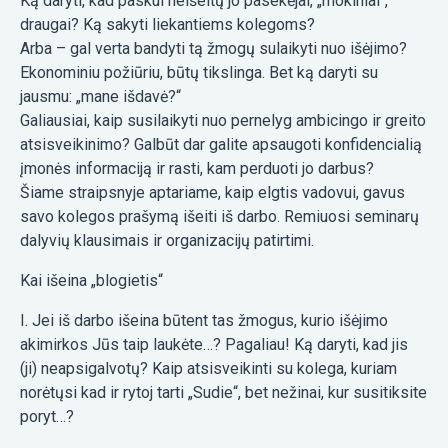
Ką daryti, kad paskui neišeitų jo pasekėjai, „mokiniai“,
draugai? Ką sakyti liekantiems kolegoms?
Arba – gal verta bandyti tą žmogų sulaikyti nuo išėjimo?
Ekonominiu požiūriu, būtų tikslinga. Bet ką daryti su
jausmu: „mane išdavė?“
Galiausiai, kaip susilaikyti nuo pernelyg ambicingo ir greito
atsisveikinimo? Galbūt dar galite apsaugoti konfidencialią
įmonės informaciją ir rasti, kam perduoti jo darbus?
Šiame straipsnyje aptariame, kaip elgtis vadovui, gavus
savo kolegos prašymą išeiti iš darbo. Remiuosi seminarų
dalyvių klausimais ir organizacijų patirtimi.
Kai išeina „blogietis“
I. Jei iš darbo išeina būtent tas žmogus, kurio išėjimo
akimirkos Jūs taip laukėte…? Pagaliau! Ką daryti, kad jis
(ji) neapsigalvotų? Kaip atsisveikinti su kolega, kuriam
norėtųsi kad ir rytoj tarti „Sudie“, bet nežinai, kur susitiksite
poryt…?