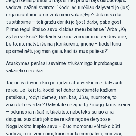
Jeigu išeina prastai dirbęs ar net prisidirbęs darbuotojas,
vadovai dažnai svarsto: “Kodėl aš turėčiau dalyvauti jo (jos)
organizuotame atsisveikinimo vakarėlyje? Juk mes dar
susitiksime – toli gražu dar iki jo (jos) darbų pabaigos!
Pirma tegul ištaiso savo klaidas metų balanse.“ Arba: „Ką
aš ten veiksiu? Niekada su šiuo žmogumi nebendravome,
be to, jis, matyt, išeina į konkurentų įmonę – kodėl turiu
apsimetinėti, jog man gaila, kad jis mus palieka?“.
Atsakymas peršasi savaime: triukšmingo ir prabangaus
vakarėlio nereikia.
Tačiau vadovui tokio pobūdžio atsisveikinime dalyvauti
reikia. Jei keista, kodėl net dabar turėtumėte kažkam
pataikauti, rodyti dėmesį tam, kas, Jūsų nuomone, to
anaiptol nevertas? Galvokite ne apie tą žmogų, kuris išeina
– sėkmės jam (jai) ir, tikėkitės, nebeteks su juo ar ja
daugiau susidurti jokiose reikšmingose derybose.
Negalvokite ir apie save – šiuo momentu vėl teks būti
vadovu, o ne žmogumi, kuris mielai nusišalintų nuo visų