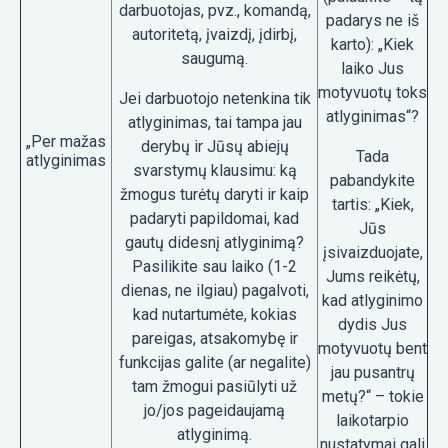
darbuotojas, pvz., komandą,
padarys ne iš
autoritetą, įvaizdį, įdirbį,
karto): „Kiek
saugumą.
laiko Jus
motyvuotų toks
Jei darbuotojo netenkina tik
atlyginimas“?
atlyginimas, tai tampa jau
„Per mažas
derybų ir Jūsų abiejų
Tada
atlyginimas
svarstymų klausimu: ką
pabandykite
žmogus turėtų daryti ir kaip
tartis: „Kiek,
padaryti papildomai, kad
Jūs
gautų didesnį atlyginimą?
įsivaizduojate,
Pasilikite sau laiko (1-2
Jums reikėtų,
dienas, ne ilgiau) pagalvoti,
kad atlyginimo
kad nutartumėte, kokias
dydis Jus
pareigas, atsakomybę ir
motyvuotų bent
funkcijas galite (ar negalite)
jau pusantrų
tam žmogui pasiūlyti už
metų?“ – tokie
jo/jos pageidaujamą
laikotarpio
atlyginimą.
nustatymai gali