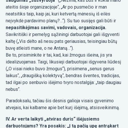
saugumas „susvyruoja“
(„Nežinia, kas bus ir kokia mano
ateitis šioje organizacijoje“, „Ar po pusmečio ir man
neatsitiks taip, kaip jai, kuri ketvertą mėnesių iš eilės
neįvykdė pardavimo planų?…“). Su tuo susijęs gali būti ir
nepasitikėjimas savimi, vadovais, organizacija.
Savikritiški ir pernelyg sąžiningi darbuotojai gali išgyventi
kaltę („Vis dėlto aš nesu pats geriausias, teisingiau būtų
buvę atleisti mane, o ne Antaną…“).
Be to, prisiminkite ir tai, kad, kai žmogus išeina, jis yra
idealizuojamas. Taigi, likusieji darbuotojai išgyvena liūdesį
(„O visai nieko buvo žmogus“), prisimena „senus gerus
laikus“, „draugišką kolektyvą“, bendras šventes, tradicijas,
tad ilgai po senbuvio išėjimo tvyro nostalgija: „taip daugiau
nebus“.
Paradoksalu, tačiau šis dėsnis galioja visais gyvenimo
atvejais, kai kalbame apie bet kurį išėjimą, atsisveikinimą.
IV. Ar verta laikyti „atviras duris“ išėjusiems
darbuotojams? Yra posakis: „Į tą pačią upę antrąkart