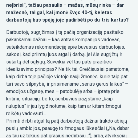
neįbrisi“, tačiau pasaulis – mažas, mūsų rinka – dar
mažesnė, tai gal, kai įmonė švęs 40-tį, keletas
darbuotojų bus spėję joje padirbėti po du-tris kartus?
Darbuotojų sugrįžimas į tą pačią organizaciją pasitaiko
pakankamai dažnai – kas antras kompanijos vadovas,
suteikdamas rekomendaciją apie buvusius darbuotojus,
sakosi, kad priimtų juos atgal į darbą, jei šie sugrįžtų ir
sutartų dėl sąlygų. Suveikia vėl tas pats praeities
idealizavimo principas? Ne tik tai. Greičiausiai pamatome,
kaip dirba toje pačioje vietoje nauji žmonės, kurie taip pat
turi savo silpnybių ir prisimename „senus gerus laikus“ –
emocijos užgesę, mes – patobulėję arba – įpratę prie
kritinių situacijų, be to, senbuvius pažįstame „kaip
nuluptus“ ir jau lyg žinotume, kaip tam ar kitam žmogui
reikėtų vadovauti…
Priimti dirbti atgal tą patį darbuotoją dažnai trukdo abiejų
pusių ambicijos, paaugę to žmogaus lūkesčiai („Na, dabar
aš tau už tokius pat grašius nedirbsiu…“), arba, atvirkščiai,