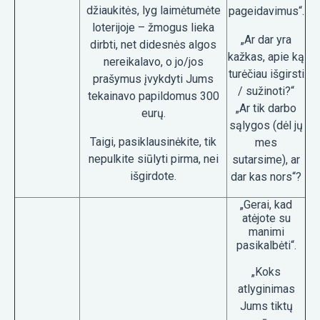
džiaukitės, lyg laimėtumėte
pageidavimus“.
loterijoje – žmogus lieka
„Ar dar yra
dirbti, net didesnės algos
kažkas, apie ką
nereikalavo, o jo/jos
turėčiau išgirsti
prašymus įvykdyti Jums
/ sužinoti?“
tekainavo papildomus 300
„Ar tik darbo
eurų.
sąlygos (dėl jų
Taigi, pasiklausinėkite, tik
mes
nepulkite siūlyti pirma, nei
sutarsime), ar
išgirdote.
dar kas nors“?
„Gerai, kad
atėjote su
manimi
pasikalbėti“.
„Koks
atlyginimas
Jums tiktų