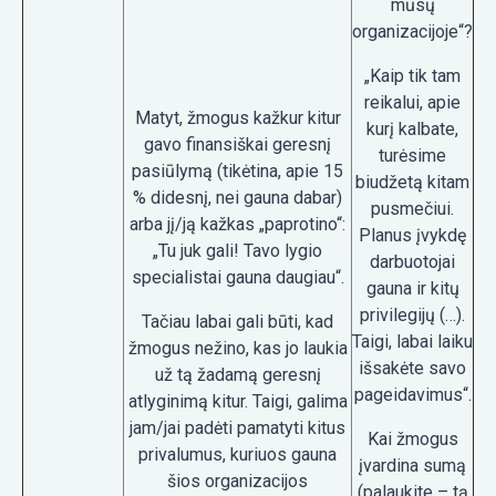
mūsų
organizacijoje“?
„Kaip tik tam
reikalui, apie
Matyt, žmogus kažkur kitur
kurį kalbate,
gavo finansiškai geresnį
turėsime
pasiūlymą (tikėtina, apie 15
biudžetą kitam
% didesnį, nei gauna dabar)
pusmečiui.
arba jį/ją kažkas „paprotino“:
Planus įvykdę
„Tu juk gali! Tavo lygio
darbuotojai
specialistai gauna daugiau“.
gauna ir kitų
privilegijų (…).
Tačiau labai gali būti, kad
Taigi, labai laiku
žmogus nežino, kas jo laukia
išsakėte savo
už tą žadamą geresnį
pageidavimus“.
atlyginimą kitur. Taigi, galima
jam/jai padėti pamatyti kitus
Kai žmogus
privalumus, kuriuos gauna
įvardina sumą
šios organizacijos
(palaukite – tą