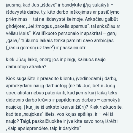
jausmą, kad Jus „išdavė“ ir bandykite jį/ją sulaikyti –
išdavystė darbe, t.y. kito darbo ieškojimas ar pasiūlymo
priėmimas – tai ne išdavystė šeimoje. Anksčiau galbūt
girdėjote: „Jei žmogus „pakelia sparnus“, tai anksčiau ar
vėliau išeis“. Kvalifikuoto personalo ir apskritai – gerų
„galvų“ trūkumo laikais tenka paminti savo ambicijas
(„rasiu geresnį už tave“) ir paskaičiuoti:
kiek Jūsų laiko, energijos ir pinigų kainuos naujo
darbuotojo atranka?
Kiek sugaišite ir prarasite klientų, įvedinėdami į darbą,
apmokydami naują darbuotoją (ne tik Jūs, bet ir Jūsų
specialistai nebus patenkinti, kad jiems kurį laiką teks
didesnis darbo krūvis ir papildomas darbas – apmokyti
naujoką, į kurį jie iš anksto kreivai žiūri)? Kiek rizikuosite,
kad tas „naujokas“ išeis, vos kojas apšilęs, ir – vėl iš
naujo? Taigi, paskaičiuokite ir įveikite savo norą išrėžti:
„Kaip apsisprendėte, taip ir darykite“.