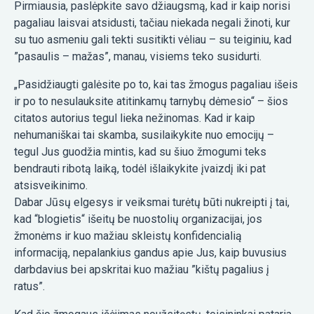
Pirmiausia, paslėpkite savo džiaugsmą, kad ir kaip norisi
pagaliau laisvai atsidusti, tačiau niekada negali žinoti, kur
su tuo asmeniu gali tekti susitikti vėliau – su teiginiu, kad
”pasaulis – mažas”, manau, visiems teko susidurti.
„Pasidžiaugti galėsite po to, kai tas žmogus pagaliau išeis
ir po to nesulauksite atitinkamų tarnybų dėmesio“ – šios
citatos autorius tegul lieka nežinomas. Kad ir kaip
nehumaniškai tai skamba, susilaikykite nuo emocijų –
tegul Jus guodžia mintis, kad su šiuo žmogumi teks
bendrauti ribotą laiką, todėl išlaikykite įvaizdį iki pat
atsisveikinimo.
Dabar Jūsų elgesys ir veiksmai turėtų būti nukreipti į tai,
kad “blogietis“ išeitų be nuostolių organizacijai, jos
žmonėms ir kuo mažiau skleistų konfidencialią
informaciją, nepalankius gandus apie Jus, kaip buvusius
darbdavius bei apskritai kuo mažiau ”kištų pagalius į
ratus”.