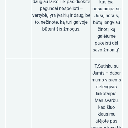
daugiau laiko Tik pasiduokite
kas čia
pagundai nespėlioti –
nesutampa su
vertybių yra įvairių ir daug, be
Jūsų norais,
to, nežinote, ką turi galvoje
būtų lengviau
būtent šis žmogus.
žinoti, ką
galėtume
pakeisti dėl
savo žmonių“.
T„Sutinku su
Jumis – dabar
mums visiems
nelengvas
laikotarpis.
Man svarbu,
kad šiuo
klausimu
atėjote pas
mane – kaip tik