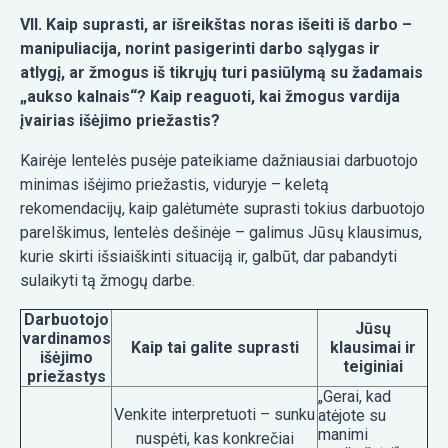
VII. Kaip suprasti, ar išreikštas noras išeiti iš darbo –
manipuliacija, norint pasigerinti darbo sąlygas ir
atlygį, ar žmogus iš tikrųjų turi pasiūlymą su žadamais
„aukso kalnais“? Kaip reaguoti, kai žmogus vardija
įvairias išėjimo priežastis?
Kairėje lentelės pusėje pateikiame dažniausiai darbuotojo
minimas išėjimo priežastis, viduryje – keletą
rekomendacijų, kaip galėtumėte suprasti tokius darbuotojo
pareIškimus, lentelės dešinėje – galimus Jūsų klausimus,
kurie skirti išsiaiškinti situaciją ir, galbūt, dar pabandyti
sulaikyti tą žmogų darbe.
Darbuotojo
Jūsų
vardinamos
Kaip tai galite suprasti
klausimai ir
išėjimo
teiginiai
priežastys
„Gerai, kad
Venkite interpretuoti – sunku
atėjote su
manimi
nuspėti, kas konkrečiai