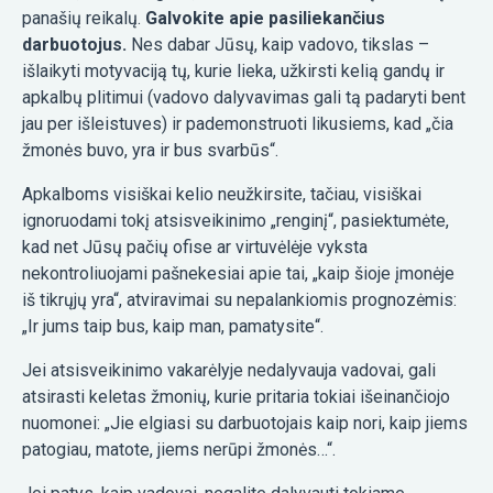
panašių reikalų.
Galvokite apie pasiliekančius
darbuotojus.
Nes dabar Jūsų, kaip vadovo, tikslas –
išlaikyti motyvaciją tų, kurie lieka, užkirsti kelią gandų ir
apkalbų plitimui (vadovo dalyvavimas gali tą padaryti bent
jau per išleistuves) ir pademonstruoti likusiems, kad „čia
žmonės buvo, yra ir bus svarbūs“.
Apkalboms visiškai kelio neužkirsite, tačiau, visiškai
ignoruodami tokį atsisveikinimo „renginį“, pasiektumėte,
kad net Jūsų pačių ofise ar virtuvėlėje vyksta
nekontroliuojami pašnekesiai apie tai, „kaip šioje įmonėje
iš tikrųjų yra“, atviravimai su nepalankiomis prognozėmis:
„Ir jums taip bus, kaip man, pamatysite“.
Jei atsisveikinimo vakarėlyje nedalyvauja vadovai, gali
atsirasti keletas žmonių, kurie pritaria tokiai išeinančiojo
nuomonei: „Jie elgiasi su darbuotojais kaip nori, kaip jiems
patogiau, matote, jiems nerūpi žmonės…“.