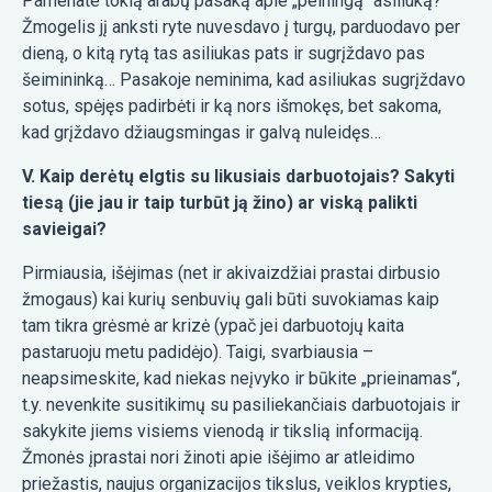
Pamenate tokią arabų pasaką apie „pelningą“ asiliuką?
Žmogelis jį anksti ryte nuvesdavo į turgų, parduodavo per
dieną, o kitą rytą tas asiliukas pats ir sugrįždavo pas
šeimininką… Pasakoje neminima, kad asiliukas sugrįždavo
sotus, spėjęs padirbėti ir ką nors išmokęs, bet sakoma,
kad grįždavo džiaugsmingas ir galvą nuleidęs…
V. Kaip derėtų elgtis su likusiais darbuotojais? Sakyti
tiesą (jie jau ir taip turbūt ją žino) ar viską palikti
savieigai?
Pirmiausia, išėjimas (net ir akivaizdžiai prastai dirbusio
žmogaus) kai kurių senbuvių gali būti suvokiamas kaip
tam tikra grėsmė ar krizė (ypač jei darbuotojų kaita
pastaruoju metu padidėjo). Taigi, svarbiausia –
neapsimeskite, kad niekas neįvyko ir būkite „prieinamas“,
t.y. nevenkite susitikimų su pasiliekančiais darbuotojais ir
sakykite jiems visiems vienodą ir tikslią informaciją.
Žmonės įprastai nori žinoti apie išėjimo ar atleidimo
priežastis, naujus organizacijos tikslus, veiklos krypties,