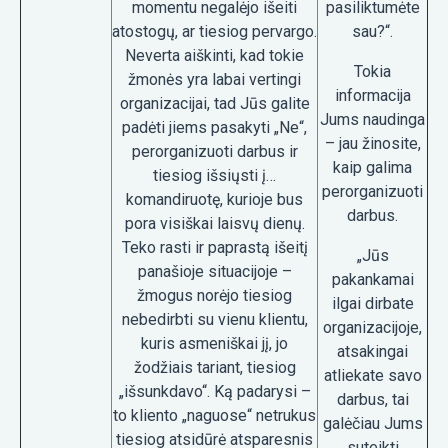
momentu negalėjo išeiti
pasiliktumėte
atostogų, ar tiesiog pervargo.
sau?“.
Neverta aiškinti, kad tokie
Tokia
žmonės yra labai vertingi
informacija
organizacijai, tad Jūs galite
Jums naudinga
padėti jiems pasakyti „Ne“,
– jau žinosite,
perorganizuoti darbus ir
kaip galima
tiesiog išsiųsti į…
perorganizuoti
komandiruotę, kurioje bus
darbus.
pora visiškai laisvų dienų.
Teko rasti ir paprastą išeitį
„Jūs
panašioje situacijoje –
pakankamai
žmogus norėjo tiesiog
ilgai dirbate
nebedirbti su vienu klientu,
organizacijoje,
kuris asmeniškai jį, jo
atsakingai
žodžiais tariant, tiesiog
atliekate savo
„išsunkdavo“. Ką padarysi –
darbus, tai
to kliento „naguose“ netrukus
galėčiau Jums
tiesiog atsidūrė atsparesnis
suteikti