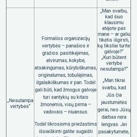
„Man svarbu,
kad šiuo
klausimu
atėjote pas
mane – ar galiu
Formalios organizacijų
tikėtis išgirsti,
vertybės – panašios ir
ką tiksliai turite
galvoje?“
gražios: pasitikėjimas,
„Kuri būtent
atvirumas, kokybė,
vertybė
atsakingumas, kūrybiškumas,
nesutampa?“
originalumas, tobulėjimas,
„Man tikrai
ilgalaikiškumas ir pan. Todėl
svarbu, kad
gali būti, kad žmogus galvoje
Jūs čia
turi santykių su kitais
„Nesutampa
jaustumėtės
žmonėmis, visų pirma –
vertybės“
gerai, nes Jūsų
vadovais – niuansus.
darbas nėra
Todėl tikrosioms priežastims
lengvas. Jei
išsiaiškinti galite sugaišti
pasakytumėte,