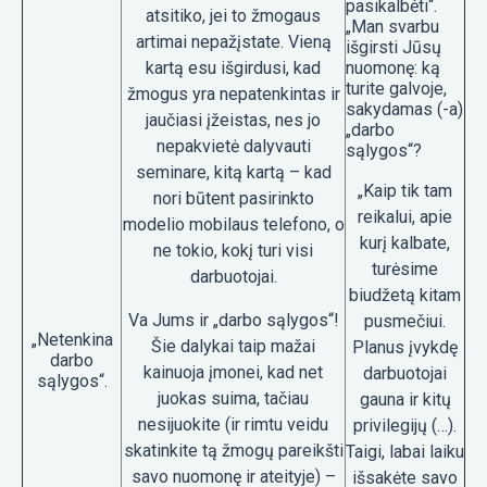
pasikalbėti“.
atsitiko, jei to žmogaus
„Man svarbu
artimai nepažįstate. Vieną
išgirsti Jūsų
kartą esu išgirdusi, kad
nuomonę: ką
turite galvoje,
žmogus yra nepatenkintas ir
sakydamas (-a)
jaučiasi įžeistas, nes jo
„darbo
nepakvietė dalyvauti
sąlygos“?
seminare, kitą kartą – kad
„Kaip tik tam
nori būtent pasirinkto
reikalui, apie
modelio mobilaus telefono, o
kurį kalbate,
ne tokio, kokį turi visi
turėsime
darbuotojai.
biudžetą kitam
Va Jums ir „darbo sąlygos“!
pusmečiui.
„Netenkina
Šie dalykai taip mažai
Planus įvykdę
darbo
kainuoja įmonei, kad net
darbuotojai
sąlygos“.
juokas suima, tačiau
gauna ir kitų
nesijuokite (ir rimtu veidu
privilegijų (…).
skatinkite tą žmogų pareikšti
Taigi, labai laiku
savo nuomonę ir ateityje) –
išsakėte savo