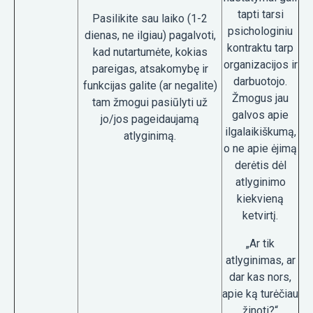
tapti tarsi
Pasilikite sau laiko (1-2
psichologiniu
dienas, ne ilgiau) pagalvoti,
kontraktu tarp
kad nutartumėte, kokias
organizacijos ir
pareigas, atsakomybę ir
darbuotojo.
funkcijas galite (ar negalite)
Žmogus jau
tam žmogui pasiūlyti už
galvos apie
jo/jos pageidaujamą
ilgalaikiškumą,
atlyginimą.
o ne apie ėjimą
derėtis dėl
atlyginimo
kiekvieną
ketvirtį.
„Ar tik
atlyginimas, ar
dar kas nors,
apie ką turėčiau
žinoti?“