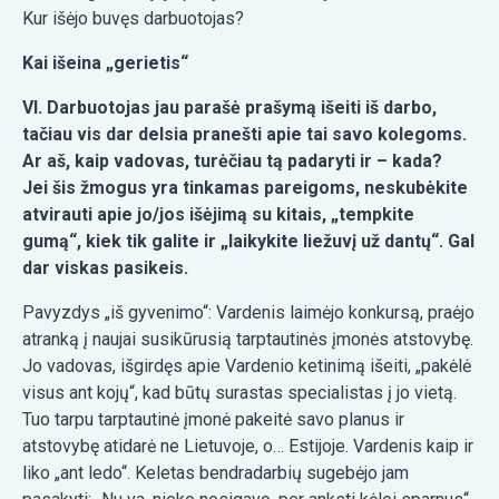
Kur išėjo buvęs darbuotojas?
Kai išeina „gerietis“
VI. Darbuotojas jau parašė prašymą išeiti iš darbo,
tačiau vis dar delsia pranešti apie tai savo kolegoms.
Ar aš, kaip vadovas, turėčiau tą padaryti ir – kada?
Jei šis žmogus yra tinkamas pareigoms, neskubėkite
atvirauti apie jo/jos išėjimą su kitais, „tempkite
gumą“, kiek tik galite ir „laikykite liežuvį už dantų“. Gal
dar viskas pasikeis.
Pavyzdys „iš gyvenimo“: Vardenis laimėjo konkursą, praėjo
atranką į naujai susikūrusią tarptautinės įmonės atstovybę.
Jo vadovas, išgirdęs apie Vardenio ketinimą išeiti, „pakėlė
visus ant kojų“, kad būtų surastas specialistas į jo vietą.
Tuo tarpu tarptautinė įmonė pakeitė savo planus ir
atstovybę atidarė ne Lietuvoje, o… Estijoje. Vardenis kaip ir
liko „ant ledo“. Keletas bendradarbių sugebėjo jam