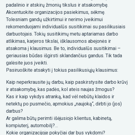
padalinio ir atskirų žmonių tikslus ir atsakomybę.
Akcentuokite organizacijos pasiekimus, sėkmę.
Tolesniam gandų užkirtimui ir nerimo įveikimui
rekomenduojami individualūs susitikimai su pasilikusiais
darbuotojais. Tokių susitikimų metu aptariamas darbo
atlikimas, karjeros tikslai, išklausomos abejonės ir
atsakoma į klausimus. Be to, individualūs susitikimai –
geriausias būdas išgirsti sklandančius gandus. Tik tada
galėsite juos įveikti.
Pasiruoškite atsakyti į tokius pasilikusiųjų klausimus:
Kaip neperkrausite jų darbu, kaip paskirstysite darbo krūvį
ir atsakomybę, kas padės, kol ateis naujas žmogus?
Kas ir kaip vykdys atranką, kad vėl nebūtų klaidos ir
netektų po pusmečio, apmokius „naujoką“, dirbti jo (jos)
darbus?
Ar galima būtų perimti išėjusiojo klientus, kabinetą,
kompiuterį, automobilį?…
Kokie organizacijoje pokyčiai dar bus vykdomi?