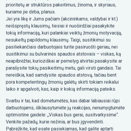
prioritetų ar struktūros pakeitimus, žinoma, ir skyriaus,
kuriame jie dirba, planus.
Jei yra likę ir Jums pačiam (akcininkams, valdybai ir kt.)
neišspręstų klausimų, tiesiai ir nuoširdžiai pasakykite
tokią informaciją, kuri palankiai veiktų žmonių motyvaciją,
nesukeltų papildomų klausimų. Taigi, susitikimui su
pasiliekančiais darbuotojais turite pasiruošti geriau, nei
susitikimui su bulvarinės spaudos atstovais – viskas, ką
neapibrėžtai, kurioziškai ar pernelyg atvirtai pasakysite ar
parašysite tokių pasikeitimų metu, gali virsti gandais. Tai
nereiškia, kad samdysite spaudos atstovą, tačiau bent
pora kompetentingų žmonių galėtų skirti tokiam reikalui
laiko ir apgalvoti, kas, kaip ir kokią informaciją pateiks.
Svarbu ir tai, kad domėtumėtės, kas dabar labiausiai rūpi
darbuotojams, išklausytumėte jų reakcijas, nenumygtumėte
optimistine gaidele: „Viskas bus gerai, susitvarkysime“.
Venkite pažadų, kurie nežinia, ar bus įgyvendinti.
Pabrėžkite, kad esate pasiekiamas, kad galite aptarti