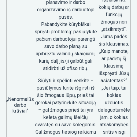
planavimo ir darbo
kokių darbų ar
organizavimo iš darbuotojo
funkcijų
pusės.
žmogus nori
Pabandykite kūrybiškai
„atsikratyti“,
spręsti problemą: pasiūlykite
Jums padės
pačiam darbuotojui parengti
šis klausimas:
savo darbo planą su
„Kaip manote,
apibrėžtu valandų skaičiumi,
ar padėtų šį
kurių dalį jis/ji galbūt gali
klausimą
atidirbti už ofiso ribų.
išspręsti Jūsų
Siūlyti ir spėlioti venkite –
asistentas?“
pasiūlymus turite išgirsti iš
„Jei taip, tai
šio žmogaus lūpų, prieš tai
kokias
„Nenormalūs
gerokai patyrinėkite situaciją
užduotis
darbo
– gal žmogus prieš tai yra
deleguotumėte
krūviai“
keletą galimų išeičių
jam, o kokias
svarstęs su savo kolegomis.
atsakomybės
Gal žmogus tiesiog reikiamu
sritis visgi