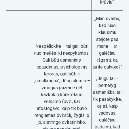
krūviu“.
„Man svarbu,
kad šiuo
klausimu
atėjote pas
Nespėliokite – tai gali būti
mane – ar
nuo meilės iki neapykantos.
galėčiau
Gali būti asmeninis
išgirsti, ką
spaudimas, psichologinis
turite galvoje?“
teroras, gali būti ir
„Jeigu tai –
„smulkmena“, Jūsų akimis –
pernelyg
žmogus įsižeidė dėl
asmeniška, tai
kažkokio konkretaus
tik pasakykite,
veiksmo (pvz., kai
ką aš, kaip
atostogavo, kaip tik buvo
vadovas,
rengiamas dviračių žygis, o
galėčiau
jo, aistringo dviratininko,
padaryti, kad