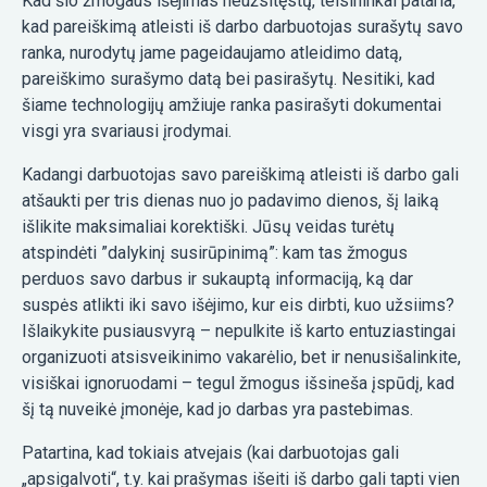
Kad šio žmogaus išėjimas neužsitęstų, teisininkai pataria,
kad pareiškimą atleisti iš darbo darbuotojas surašytų savo
ranka, nurodytų jame pageidaujamo atleidimo datą,
pareiškimo surašymo datą bei pasirašytų. Nesitiki, kad
šiame technologijų amžiuje ranka pasirašyti dokumentai
visgi yra svariausi įrodymai.
Kadangi darbuotojas savo pareiškimą atleisti iš darbo gali
atšaukti per tris dienas nuo jo padavimo dienos, šį laiką
išlikite maksimaliai korektiški. Jūsų veidas turėtų
atspindėti ”dalykinį susirūpinimą”: kam tas žmogus
perduos savo darbus ir sukauptą informaciją, ką dar
suspės atlikti iki savo išėjimo, kur eis dirbti, kuo užsiims?
Išlaikykite pusiausvyrą – nepulkite iš karto entuziastingai
organizuoti atsisveikinimo vakarėlio, bet ir nenusišalinkite,
visiškai ignoruodami – tegul žmogus išsineša įspūdį, kad
šį tą nuveikė įmonėje, kad jo darbas yra pastebimas.
Patartina, kad tokiais atvejais (kai darbuotojas gali
„apsigalvoti“, t.y. kai prašymas išeiti iš darbo gali tapti vien