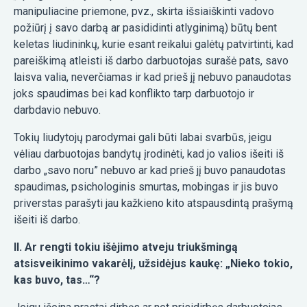
manipuliacine priemone, pvz., skirta išsiaiškinti vadovo
požiūrį į savo darbą ar pasididinti atlyginimą) būtų bent
keletas liudininkų, kurie esant reikalui galėtų patvirtinti, kad
pareiškimą atleisti iš darbo darbuotojas surašė pats, savo
laisva valia, neverčiamas ir kad prieš jį nebuvo panaudotas
joks spaudimas bei kad konflikto tarp darbuotojo ir
darbdavio nebuvo.
Tokių liudytojų parodymai gali būti labai svarbūs, jeigu
vėliau darbuotojas bandytų įrodinėti, kad jo valios išeiti iš
darbo „savo noru” nebuvo ar kad prieš jį buvo panaudotas
spaudimas, psichologinis smurtas, mobingas ir jis buvo
priverstas parašyti jau kažkieno kito atspausdintą prašymą
išeiti iš darbo.
II. Ar rengti tokiu išėjimo atveju triukšmingą
atsisveikinimo vakarėlį, užsidėjus kaukę: „Nieko tokio,
kas buvo, tas…“?