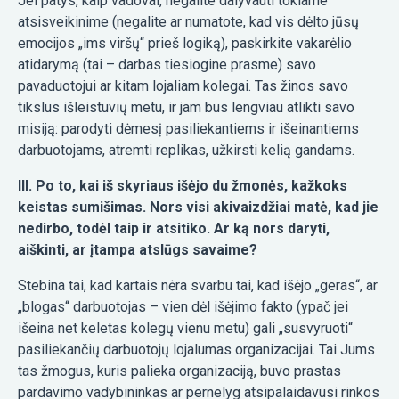
Jei patys, kaip vadovai, negalite dalyvauti tokiame
atsisveikinime (negalite ar numatote, kad vis dėlto jūsų
emocijos „ims viršų“ prieš logiką), paskirkite vakarėlio
atidarymą (tai – darbas tiesiogine prasme) savo
pavaduotojui ar kitam lojaliam kolegai. Tas žinos savo
tikslus išleistuvių metu, ir jam bus lengviau atlikti savo
misiją: parodyti dėmesį pasiliekantiems ir išeinantiems
darbuotojams, atremti replikas, užkirsti kelią gandams.
III. Po to, kai iš skyriaus išėjo du žmonės, kažkoks
keistas sumišimas. Nors visi akivaizdžiai matė, kad jie
nedirbo, todėl taip ir atsitiko. Ar ką nors daryti,
aiškinti, ar įtampa atslūgs savaime?
Stebina tai, kad kartais nėra svarbu tai, kad išėjo „geras“, ar
„blogas“ darbuotojas – vien dėl išėjimo fakto (ypač jei
išeina net keletas kolegų vienu metu) gali „susvyruoti“
pasiliekančių darbuotojų lojalumas organizacijai. Tai Jums
tas žmogus, kuris palieka organizaciją, buvo prastas
pardavimo vadybininkas ar pernelyg atsipalaidavusi rinkos