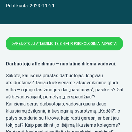
Publikuota: 2023-11-21
DARBUOTOJŲ ATLEIDIMO TEISINIAI IR PSICHOLOGINIAI ASPEKTAI
Darbuotojų atleidimas – nuolatinė dilema vadovui.
Sakote, kai išeina prastas darbuotojas, lengviau
atsidūstama? Tačiau kiekviename atsisveikinime glūdi
viltis – o jeigu tas žmogus dar „pasitaisys“, pasikeis? Gal
aš bevadovaujant, pernelyg „perspaudžiau“?
Kai išeina geras darbuotojas, vadovai gauna daug
klausiamų žvilgsnių ir tiesioginių svarstymų: „Kodėl?“, o
patys susiduria su tikrove: kaip rasti geresnį ar bent jau
tokį pat? Kaip paaiškinti jo išėjimą likusiems kolegoms?