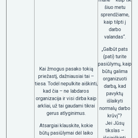
šiuo metu
sprendžiame,
kaip tilpti į
darbo
valandas“.
„Galbūt pats
(pati) turite
pasiūlymų, kaip
Kai žmogus pasako tokią
būtų galima
priežastį, dažniausiai tai –
organizuoti
tiesa. Todėl nepulkite aiškinti,
darbą, kad
kad čia – ne labdaros
pavyktų
organizacija ir visi dirba kaip
išlaikyti
arkliai, už tai gaudami tikrai
normalų darbo
gerus atlyginimus.
krūvį“?
Jei Jūsų
Atsargiai klauskite, kokie
tikslas –
būtų pasiūlymai dėl laiko
išsiaiškinti,