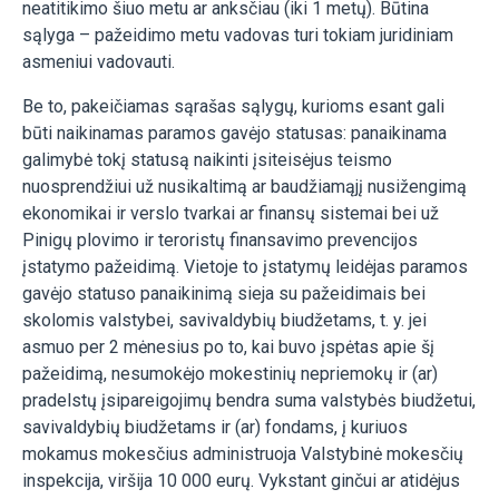
neatitikimo šiuo metu ar anksčiau (iki 1 metų). Būtina
sąlyga – pažeidimo metu vadovas turi tokiam juridiniam
asmeniui vadovauti.
Be to, pakeičiamas sąrašas sąlygų, kurioms esant gali
būti naikinamas paramos gavėjo statusas: panaikinama
galimybė tokį statusą naikinti įsiteisėjus teismo
nuosprendžiui už nusikaltimą ar baudžiamąjį nusižengimą
ekonomikai ir verslo tvarkai ar finansų sistemai bei už
Pinigų plovimo ir teroristų finansavimo prevencijos
įstatymo pažeidimą. Vietoje to įstatymų leidėjas paramos
gavėjo statuso panaikinimą sieja su pažeidimais bei
skolomis valstybei, savivaldybių biudžetams, t. y. jei
asmuo per 2 mėnesius po to, kai buvo įspėtas apie šį
pažeidimą, nesumokėjo mokestinių nepriemokų ir (ar)
pradelstų įsipareigojimų bendra suma valstybės biudžetui,
savivaldybių biudžetams ir (ar) fondams, į kuriuos
mokamus mokesčius administruoja Valstybinė mokesčių
inspekcija, viršija 10 000 eurų. Vykstant ginčui ar atidėjus