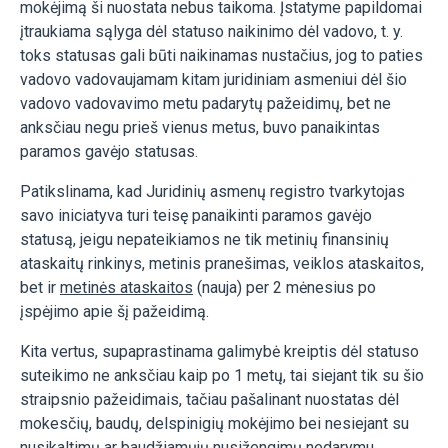
mokėjimą ši nuostata nebus taikoma. Įstatyme papildomai
įtraukiama sąlyga dėl statuso naikinimo dėl vadovo, t. y.
toks statusas gali būti naikinamas nustačius, jog to paties
vadovo vadovaujamam kitam juridiniam asmeniui dėl šio
vadovo vadovavimo metu padarytų pažeidimų, bet ne
anksčiau negu prieš vienus metus, buvo panaikintas
paramos gavėjo statusas.
Patikslinama, kad Juridinių asmenų registro tvarkytojas
savo iniciatyva turi teisę panaikinti paramos gavėjo
statusą, jeigu nepateikiamos ne tik metinių finansinių
ataskaitų rinkinys, metinis pranešimas, veiklos ataskaitos,
bet ir
metinės ataskaitos
(nauja) per 2 mėnesius po
įspėjimo apie šį pažeidimą.
Kita vertus, supaprastinama galimybė kreiptis dėl statuso
suteikimo ne anksčiau kaip po 1 metų, tai siejant tik su šio
straipsnio pažeidimais, tačiau pašalinant nuostatas dėl
mokesčių, baudų, delspinigių mokėjimo bei nesiejant su
nusikaltimų ar baudžiamųjų nusižengimų nedarymu.