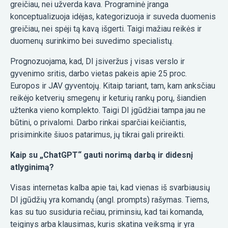
greičiau, nei užverda kava. Programinė įranga
konceptualizuoja idėjas, kategorizuoja ir suveda duomenis
greičiau, nei spėji tą kavą išgerti. Taigi mažiau reikės ir
duomenų surinkimo bei suvedimo specialistų.
Prognozuojama, kad, DI įsiveržus į visas verslo ir
gyvenimo sritis, darbo vietas pakeis apie 25 proc.
Europos ir JAV gyventojų. Kitaip tariant, tam, kam anksčiau
reikėjo ketverių smegenų ir keturių rankų porų, šiandien
užtenka vieno komplekto. Taigi DI įgūdžiai tampa jau ne
būtini, o privalomi. Darbo rinkai sparčiai keičiantis,
prisiminkite šiuos patarimus, jų tikrai gali prireikti.
Kaip su „ChatGPT“ gauti norimą darbą ir didesnį
atlyginimą?
Visas internetas kalba apie tai, kad vienas iš svarbiausių
DI įgūdžių yra komandų (angl. prompts) rašymas. Tiems,
kas su tuo susiduria rečiau, priminsiu, kad tai komanda,
teiginys arba klausimas, kuris skatina veiksmą ir yra