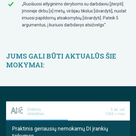
„Ruošiuosi atlyginimo deryboms su darbdaviu [įterpti].
Įmonėje dirbu [x] metų, viršijau tikslus [išvardyti], nuolat
imuosi papildomų atsakomybių [išvardyti]. Pateik 5
argumentus, į kuriuos darbdavys atsižvelgs“.
JUMS GALI BŪTI AKTUALŪS ŠIE
MOKYMAI:
Dirbtinis
5 ak. val.
intelektas
130€
(+ PVM)
Praktinis geriausių nemokamų DI įrankių
taikymas