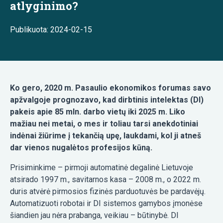
atlyginimo?
Publikuota: 2024-02-15
Ko gero, 2020 m. Pasaulio ekonomikos forumas savo
apžvalgoje prognozavo, kad dirbtinis intelektas (DI)
pakeis apie 85 mln. darbo vietų iki 2025 m. Liko
mažiau nei metai, o mes ir toliau tarsi anekdotiniai
indėnai žiūrime į tekančią upę, laukdami, kol ji atneš
dar vienos nugalėtos profesijos kūną.
Prisiminkime – pirmoji automatinė degalinė Lietuvoje
atsirado 1997 m., savitarnos kasa – 2008 m., o 2022 m.
duris atvėrė pirmosios fizinės parduotuvės be pardavėjų.
Automatizuoti robotai ir DI sistemos gamybos įmonėse
šiandien jau nėra prabanga, veikiau – būtinybė. DI