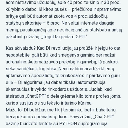
administravimo užduočių, apie 40 proc. teisinio ir 30 proc.
kūrybinio darbo. Iš kitos pusės – priežiūros ir aptarnavimo
srityje gali būti automatizuota vos 4 proc. užduočių,
statybų sektoriuje – 6 proc. Ne veltui internete daugėja
memų, pasakojančių apie nesibaigiančias statybas ir ant jų
pakabintą užrašą: „Tegul tai padaro GPT!“
Kas akivaizdu? Kad DI revoliucija jau praūžė, ir jeigu to dar
nepastebite, gali būti, kad smegenys gamina per mažai
adrenalino. Automatizavus prekybą ir gamybą, iš paskos
seka sandėliai ir logistika. Nenumaldomai artėja klientų
aptarnavimo specialistų, telerinkodaros ir pardavimo guru
eilė – DI algoritmai jau dabar tiksliai automatizuoja
skambučius ir vykdo rinkodaros užduotis. Juolab, kad
atsiradus „ChatGPT“ didelė grėsmė kilo toms profesijoms,
kurios susijusios su teksto ir turinio kūrimu.
Maža to, DI beldžiasi ne tik į teisininkų, bet ir buhalterių
bei apskaitos specialistų duris. Pavyzdžiui, „ChatGPT“
bazinę biudžeto lentelę su PYTHON suprogramuoja