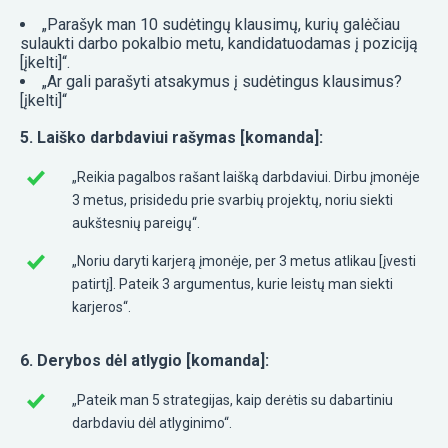
„Parašyk man 10 sudėtingų klausimų, kurių galėčiau
sulaukti darbo pokalbio metu, kandidatuodamas į poziciją
[įkelti]“.
„Ar gali parašyti atsakymus į sudėtingus klausimus?
[įkelti]“
5. Laiško darbdaviui rašymas [komanda]:
„Reikia pagalbos rašant laišką darbdaviui. Dirbu įmonėje
3 metus, prisidedu prie svarbių projektų, noriu siekti
aukštesnių pareigų“.
„Noriu daryti karjerą įmonėje, per 3 metus atlikau [įvesti
patirtį]. Pateik 3 argumentus, kurie leistų man siekti
karjeros“.
6. Derybos dėl atlygio [komanda]:
„Pateik man 5 strategijas, kaip derėtis su dabartiniu
darbdaviu dėl atlyginimo“.