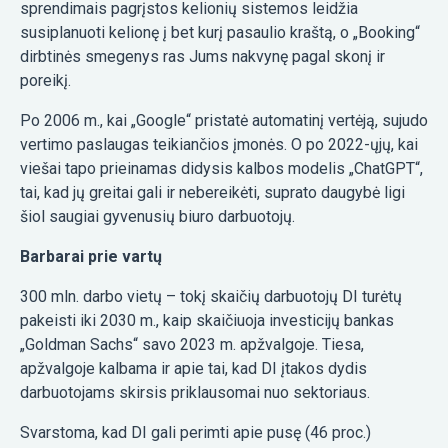
sprendimais pagrįstos kelionių sistemos leidžia
susiplanuoti kelionę į bet kurį pasaulio kraštą, o „Booking“
dirbtinės smegenys ras Jums nakvynę pagal skonį ir
poreikį.
Po 2006 m., kai „Google“ pristatė automatinį vertėją, sujudo
vertimo paslaugas teikiančios įmonės. O po 2022-ųjų, kai
viešai tapo prieinamas didysis kalbos modelis „ChatGPT“,
tai, kad jų greitai gali ir nebereikėti, suprato daugybė ligi
šiol saugiai gyvenusių biuro darbuotojų.
Barbarai prie vartų
300 mln. darbo vietų – tokį skaičių darbuotojų DI turėtų
pakeisti iki 2030 m., kaip skaičiuoja investicijų bankas
„Goldman Sachs“ savo 2023 m. apžvalgoje. Tiesa,
apžvalgoje kalbama ir apie tai, kad DI įtakos dydis
darbuotojams skirsis priklausomai nuo sektoriaus.
Svarstoma, kad DI gali perimti apie pusę (46 proc.)