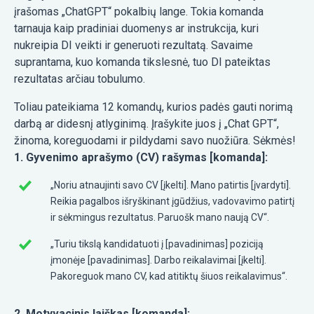
įrašomas „ChatGPT“ pokalbių lange. Tokia komanda
tarnauja kaip pradiniai duomenys ar instrukcija, kuri
nukreipia DI veikti ir generuoti rezultatą. Savaime
suprantama, kuo komanda tikslesnė, tuo DI pateiktas
rezultatas arčiau tobulumo.
Toliau pateikiama 12 komandų, kurios padės gauti norimą
darbą ar didesnį atlyginimą. Įrašykite juos į „Chat GPT“,
žinoma, koreguodami ir pildydami savo nuožiūra. Sėkmės!
1. Gyvenimo aprašymo (CV) rašymas [komanda]:
„Noriu atnaujinti savo CV [įkelti]. Mano patirtis [įvardyti].
Reikia pagalbos išryškinant įgūdžius, vadovavimo patirtį
ir sėkmingus rezultatus. Paruošk mano naują CV“.
„Turiu tikslą kandidatuoti į [pavadinimas] poziciją
įmonėje [pavadinimas]. Darbo reikalavimai [įkelti].
Pakoreguok mano CV, kad atitiktų šiuos reikalavimus“.
2. Motyvacinis laiškas [komanda]: