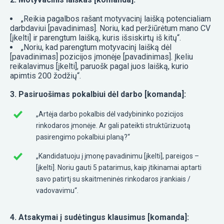
„Reikia pagalbos rašant motyvacinį laišką potencialiam
darbdaviui [pavadinimas]. Noriu, kad peržiūrėtum mano CV
[įkelti] ir parengtum laišką, kuris išsiskirtų iš kitų“.
„Noriu, kad parengtum motyvacinį laišką dėl
[pavadinimas] pozicijos įmonėje [pavadinimas]. Įkeliu
reikalavimus [įkelti], paruošk pagal juos laišką, kurio
apimtis 200 žodžių“.
3. Pasiruošimas pokalbiui dėl darbo [komanda]:
„Artėja darbo pokalbis dėl vadybininko pozicijos
rinkodaros įmonėje. Ar gali pateikti struktūrizuotą
pasirengimo pokalbiui planą?“
„Kandidatuoju į įmonę pavadinimu [įkelti], pareigos –
[įkelti]. Noriu gauti 5 patarimus, kaip įtikinamai aptarti
savo patirtį su skaitmeninės rinkodaros įrankiais /
vadovavimu“.
4. Atsakymai į sudėtingus klausimus [komanda]: