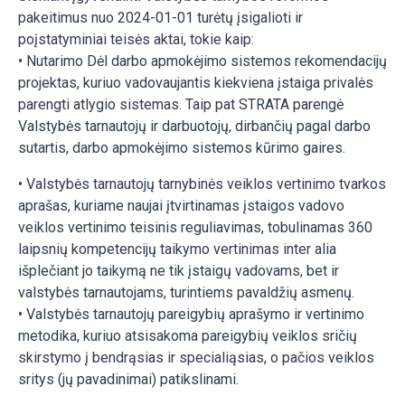
pakeitimus nuo 2024-01-01 turėtų įsigalioti ir
poįstatyminiai teisės aktai, tokie kaip:
• Nutarimo Dėl darbo apmokėjimo sistemos rekomendacijų
projektas, kuriuo vadovaujantis kiekviena įstaiga privalės
parengti atlygio sistemas. Taip pat STRATA parengė
Valstybės tarnautojų ir darbuotojų, dirbančių pagal darbo
sutartis, darbo apmokėjimo sistemos kūrimo gaires.
• Valstybės tarnautojų tarnybinės veiklos vertinimo tvarkos
aprašas, kuriame naujai įtvirtinamas įstaigos vadovo
veiklos vertinimo teisinis reguliavimas, tobulinamas 360
laipsnių kompetencijų taikymo vertinimas inter alia
išplečiant jo taikymą ne tik įstaigų vadovams, bet ir
valstybės tarnautojams, turintiems pavaldžių asmenų.
• Valstybės tarnautojų pareigybių aprašymo ir vertinimo
metodika, kuriuo atsisakoma pareigybių veiklos sričių
skirstymo į bendrąsias ir specialiąsias, o pačios veiklos
sritys (jų pavadinimai) patikslinami.