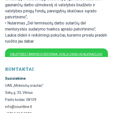
gaunančių darbo užmokestį iš valstybės biudžeto ir
valstybės pinigų fondų, pareigybių skaičiaus sąrašo
patvirtinimo“;
• Nutarimas „Dėl terminuotų darbo sutarčių dėl
mentorystės sudarymo tvarkos aprašo patvirtinimo“;
Laukia dideli ir reikšmingi pokyčiai, kuriems privalu pradėti
ruoštis jau dabar.
VALSTYBĖS TARNYBOS REFORMA. DVIEJŲ DIENŲ KVALIFIKACIJOS
KĖLIMO MOKYMAI
KONTAKTAI
Susisiekime
UAB „Mokesčių srautas“
Sėlių g. 33, Vilnius
Pašto kodas: 08109
info@countline.lt