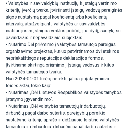
• Valstybės ir savivaldybių institucijų ir įstaigų vertinimo
kriterijų įverčių tvarka, įtvirtinanti įstaigų vadovų pareiginės
algos nustatymą pagal koeficientą arba koeficientų
intervalą, atsižvelgiant į valstybės ar savivaldybės
institucijos ar įstaigos veiklos pobūdį, jos dydį, santykį su
pavaldžiais ir nepavaldžiais subjektais.
• Nutarimo Dėl priėmimo į valstybės tarnautojo pareigas
organizavimo projektas, kuriuo patvirtinamos dvi atskiros
nepriekaištingos reputacijos deklaracijos formos,
įtvirtinama skirtinga priėmimo į įstaigų vadovus ir kitus
valstybės tarnautojus tvarka.
Nuo 2024-01-01 turėtų netekti galios poįstatyminiai
teisės aktai, tokie kaip:
• Nutarimas „Dėl Lietuvos Respublikos valstybės tarnybos
įstatymo įgyvendinimo“.
• Nutarimas „Dėl valstybės tarnautojų ir darbuotojų,
dirbančių pagal darbo sutartis, pareigybių poreikio
nustatymo kriterijų aprašo ir didžiausio leistino valstybės
tarnautojų ir darbuotojų, dirbančių pagal darbo sutartis ir