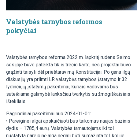
Valstybės tarnybos reformos
pokyčiai
Valstybės tarnybos reforma 2022 m. lapkritį rudens Seimo
sesijoje buvo pateikta tik iš trečio karto, nes projektai buvo
grąžinti taisyti dėl prieštaravimų Konstitucijai. Po gana ilgų
diskusijų yra priimti LR valstybės tarnybos įstatymo ir 32
lydinčiųjų įstatymų pakeitimai, kuriais vadovams bus
suteikiama galimybė lanksčiau tvarkytis su žmogiškaisiais
ištekliais.
Pagrindiniai pakeitimai nuo 2024-01-01:
• Pareiginei algai apskaičiuoti bus taikomas naujas bazinis
dydis – 1785,4 eurų. Valstybės tarnautojams iki tol
nustatyta pareiginė alga negali būti sumažinta tol, kol jie