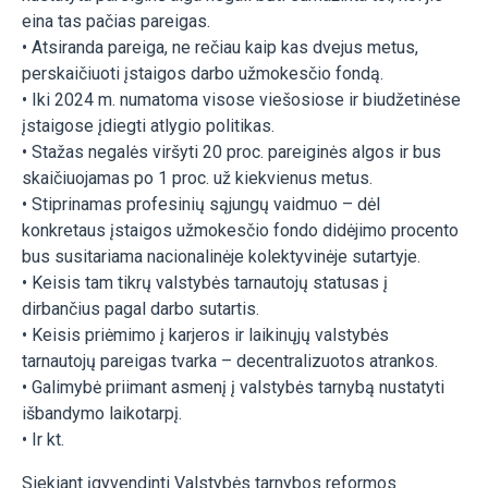
eina tas pačias pareigas.
• Atsiranda pareiga, ne rečiau kaip kas dvejus metus,
perskaičiuoti įstaigos darbo užmokesčio fondą.
• Iki 2024 m. numatoma visose viešosiose ir biudžetinėse
įstaigose įdiegti atlygio politikas.
• Stažas negalės viršyti 20 proc. pareiginės algos ir bus
skaičiuojamas po 1 proc. už kiekvienus metus.
• Stiprinamas profesinių sąjungų vaidmuo – dėl
konkretaus įstaigos užmokesčio fondo didėjimo procento
bus susitariama nacionalinėje kolektyvinėje sutartyje.
• Keisis tam tikrų valstybės tarnautojų statusas į
dirbančius pagal darbo sutartis.
• Keisis priėmimo į karjeros ir laikinųjų valstybės
tarnautojų pareigas tvarka – decentralizuotos atrankos.
• Galimybė priimant asmenį į valstybės tarnybą nustatyti
išbandymo laikotarpį.
• Ir kt.
Siekiant įgyvendinti Valstybės tarnybos reformos