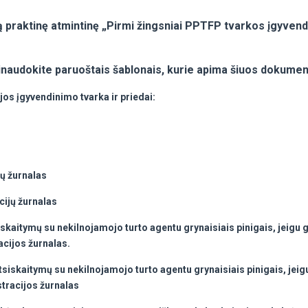
 praktinę atmintinę „Pirmi žingsniai PPTFP tvarkos įgyvend
sinaudokite paruoštais šablonais, kurie apima šiuos dokumen
jos įgyvendinimo tvarka ir priedai:
jų žurnalas
cijų žurnalas
iskaitymų su nekilnojamojo turto agentu grynaisiais pinigais, jeigu 
acijos žurnalas.
atsiskaitymų su nekilnojamojo turto agentu grynaisiais pinigais, jei
stracijos žurnalas