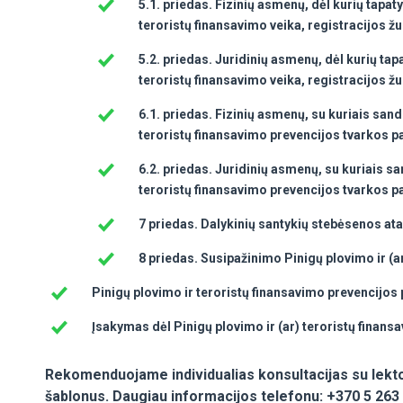
5.1. priedas.
Fizinių asmenų, dėl kurių tapat
teroristų finansavimo veika, registracijos ž
5.2. priedas.
Juridinių asmenų, dėl kurių tap
teroristų finansavimo veika, registracijos ž
6.1. priedas.
Fizinių asmenų, su kuriais sand
teroristų finansavimo prevencijos tvarkos p
6.2. priedas. Juridinių asmenų, su kuriais s
teroristų finansavimo prevencijos tvarkos p
7 priedas. Dalykinių santykių stebėsenos at
8 priedas. Susipažinimo Pinigų plovimo ir (a
Pinigų plovimo ir teroristų finansavimo prevencijos 
Įsakymas dėl Pinigų plovimo ir (ar) teroristų finans
Rekomenduojame individualias konsultacijas su lekto
šablonus. Daugiau informacijos telefonu: +370 5 263