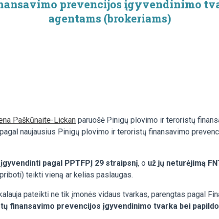
 finansavimo prevencijos įgyvendinimo tv
agentams (brokeriams)
ena Paškūnaite-Lickan
paruošė Pinigų plovimo ir teroristų finan
agal naujausius Pinigų plovimo ir teroristų finansavimo prevenci
r įgyvendinti pagal PPTFPĮ 29 straipsnį
, o
už jų neturėjimą FN
priboti) teikti vieną ar kelias paslaugas.
lauja pateikti ne tik įmonės vidaus tvarkas, parengtas pagal Fin
stų finansavimo prevencijos įgyvendinimo tvarka bei papildo