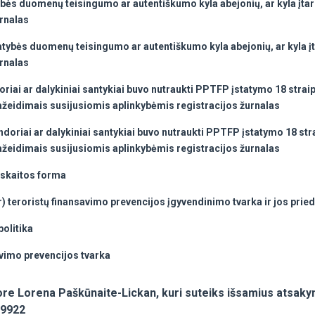
ybės duomenų teisingumo ar autentiškumo kyla abejonių, ar kyla įtar
urnalas
atybės duomenų teisingumo ar autentiškumo kyla abejonių, ar kyla įt
urnalas
oriai ar dalykiniai santykiai buvo nutraukti PPTFP įstatymo 18 strai
ažeidimais susijusiomis aplinkybėmis registracijos žurnalas
andoriai ar dalykiniai santykiai buvo nutraukti PPTFP įstatymo 18 str
ažeidimais susijusiomis aplinkybėmis registracijos žurnalas
askaitos forma
r) teroristų finansavimo prevencijos įgyvendinimo tvarka ir jos prie
politika
avimo prevencijos tvarka
re Lorena Paškūnaite-Lickan, kuri suteiks išsamius atsakymu
 9922