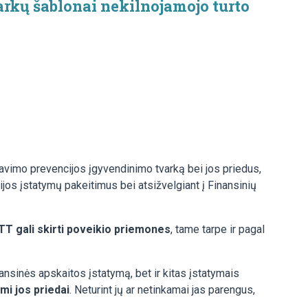
arkų šablonai nekilnojamojo turto
savimo prevencijos įgyvendinimo tvarką bei jos priedus,
jos įstatymų pakeitimus bei atsižvelgiant į Finansinių
TT gali skirti poveikio priemones
, tame tarpe ir pagal
ansinės apskaitos įstatymą, bet ir kitas įstatymais
mi jos priedai
. Neturint jų ar netinkamai jas parengus,