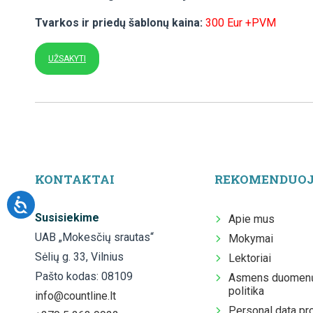
Tvarkos ir priedų šablonų kaina:
300 Eur +PVM
UŽSAKYTI
KONTAKTAI
REKOMENDUO
Susisiekime
Apie mus
UAB „Mokesčių srautas“
Mokymai
Sėlių g. 33, Vilnius
Lektoriai
Pašto kodas: 08109
Asmens duomenų
politika
info@countline.lt
Personal data pr