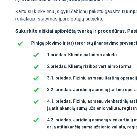
Kartu su kiekvienu įsigytu šablonų paketu gausite
trumpą
reikalauja įstatymas įpareigotųjų subjektų.
Sukurkite aiškiai apibrėžtą tvarką ir procedūras. Pa
Pinigų plovimo ir (ar) teroristų finansavimo prevenci
1 priedas.
Kliento pažinimo anketa
2 priedas. Klientų rizikos vertinimo forma
3.1. priedas. Fizinių asmenų įtartinų operaci
3.2. priedas. Juridinių asmenų įtartinų opera
4.1. priedas. Fizinių asmenų v
ienkartinių ats
ją atitinkančią sumą užsienio valiuta, registr
4.2. priedas. Juridinių asmenų v
ienkartinių 
ar ją atitinkančią sumą užsienio valiuta, regi