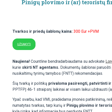
Pinigų plovimo ir (ar) teroristų
Tvarkos ir priedų šablonų kaina:
300 Eur +PVM
UŽSAKYTI
Naujiena!
Countline bendradarbiaudama su advokate
Lor
kurie
skirti NT agentams.
Dokumentų šablonai paruošti p
nusikaltimų tyrimų tarnybos (FNTT) rekomendacijas.
Šią tvarką ir politiką
privaloma pasirengti, patvirtinti i
PPTFPĮ 46-1 straipsnį laikinai ar visam laikui uždrausti (a
Ypač svarbu, kad VMI, pradėdama įmonės patikrinimą, reika
numatytas tvarkas, tarp kurių ir
Pinigų plovimo ir terori
kyla rizika, kad informacija bus perduota FNTT.