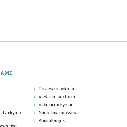
JAME
Privačiam sektoriui
Viešajam sektoriui
Vidiniai mokymai
 tvarkymo
Nuotoliniai mokymai
Konsultacijos
ocessing