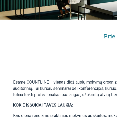
Prie
Esame COUNTLINE – vienas didžiausių mokymų organizatori
auditorinių. Tai kursai, seminarai bei konferencijos, kuriu
toliau teikti profesionalias paslaugas, užtikrintų atvir
KOKIE IŠŠŪKIAI TAVĘS LAUKIA:
Kas dieną rengiame praktinius mokymus apskaitos, mokesč