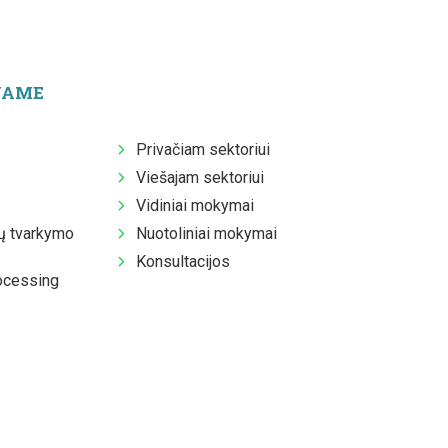
JAME
Privačiam sektoriui
Viešajam sektoriui
Vidiniai mokymai
 tvarkymo
Nuotoliniai mokymai
Konsultacijos
ocessing