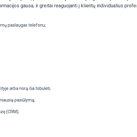
acijos gausa, ir greitai reaguojanti į klientų individualius pro
kymų paslaugas telefonu;
tyje arba norą čia tobulėti;
amiausią pasiūlymą;
azę (CRM);