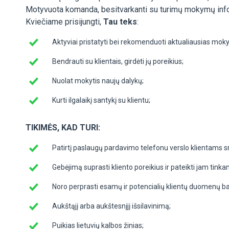
Motyvuota komanda, besitvarkanti su turimų mokymų inform
Kviečiame prisijungti,
Tau teks
:
Aktyviai pristatyti bei rekomenduoti aktualiausias mo
Bendrauti su klientais, girdėti jų poreikius;
Nuolat mokytis naujų dalykų;
Kurti ilgalaikį santykį su klientu;
TIKIMĖS, KAD TURI:
Patirtį paslaugų pardavimo telefonu verslo klientams sri
Gebėjimą suprasti kliento poreikius ir pateikti jam tink
Noro perprasti esamų ir potencialių klientų duomenų b
Aukštąjį arba aukštesnįjį išsilavinimą;
Puikias lietuvių kalbos žinias;