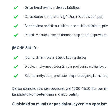
Gerus bendravimo ir derybų įgūdžius;
Gerus darbo kompiuteriu įgūdžius (Outlook, pdf, ppt);
Bendravimo patirtis susitikimuose su klientais būtų pri
Patirtis viešuosiuose pirkimuose taip pat būtų privalum
ĮMONĖ SIŪLO:
Įdomų, dinamišką ir iššūkių kupiną darbą;
Dideles mokymosi, tobulėjimo ir profesinių siekių įgyv
Stiprią, motyvuotą, profesionalią ir draugišką komandą
Darbo užmokestis šiai pozicijai yra 1300-1650 Eur per m
kandidato kompetencijas ir darbo patirtį.
Susisiekti su mumis ar pasidalinti gyvenimo aprašymu