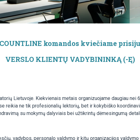
 COUNTLINE komandos kviečiame prisiju
VERSLO KLIENTŲ VADYBININKĄ (-Ę)
ų Lietuvoje. Kiekvienais metais organizuojame daugiau nei 600 m
ose reikia ne tik profesionalių lektorių, bet ir kokybiško koordina
ą bendravimą su mokymų dalyviais bei užtikrintų dėmesingumą deta
ių, vadybos, personalo valdymo ir kitų organizacijos valdymo sr