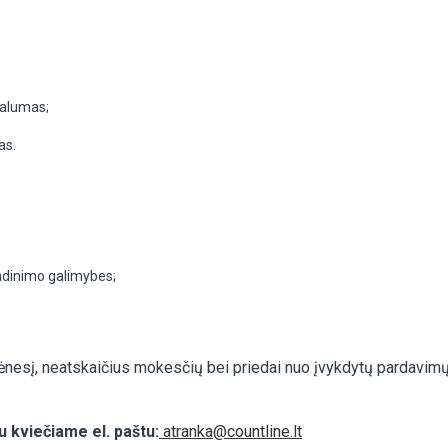
valumas;
as.
endinimo galimybes;
;
ėnesį, neatskaičius mokesčių bei priedai nuo įvykdytų pardavim
 kviečiame el. paštu:
atranka@countline.lt