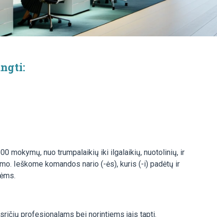
ngti:
okymų, nuo trumpalaikių iki ilgalaikių, nuotolinių, ir
vimo. Ieškome komandos nario (-ės), kuris (-i) padėtų ir
lėms.
ičių profesionalams bei norintiems jais tapti.