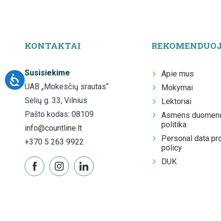
KONTAKTAI
REKOMENDUO
Susisiekime
Apie mus
UAB „Mokesčių srautas“
Mokymai
Sėlių g. 33, Vilnius
Lektoriai
Pašto kodas: 08109
Asmens duomenų
politika
info@countline.lt
Personal data pr
+370 5 263 9922
policy
DUK