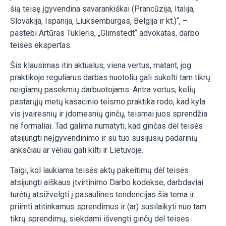
šią teisę įgyvendina savarankiškai (Prancūzija, Italija,
Slovakija, Ispanija, Liuksemburgas, Belgija ir kt.)“, –
pastebi Artūras Tukleris, „Glimstedt“ advokatas, darbo
teisės ekspertas.
Šis klausimas itin aktualus, viena vertus, matant, jog
praktikoje reguliarus darbas nuotoliu gali sukelti tam tikrų
neigiamų pasekmių darbuotojams. Antra vertus, kelių
pastarųjų metų kasacinio teismo praktika rodo, kad kyla
vis įvairesnių ir įdomesnių ginčų, teismai juos sprendžia
ne formaliai. Tad galima numatyti, kad ginčas dėl teisės
atsijungti neįgyvendinimo ir su tuo susijusių padarinių
anksčiau ar vėliau gali kilti ir Lietuvoje.
Taigi, kol laukiama teisės aktų pakeitimų dėl teisės
atsijungti aiškaus įtvirtinimo Darbo kodekse, darbdaviai
turėtų atsižvelgti į pasaulines tendencijas šia tema ir
priimti atitinkamus sprendimus ir (ar) susilaikyti nuo tam
tikrų sprendimų, siekdami išvengti ginčų dėl teisės