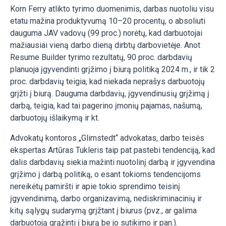
Korn Ferry atlikto tyrimo duomenimis, darbas nuotoliu visu
etatu mažina produktyvumą 10–20 procentų, o absoliuti
dauguma JAV vadovų (99 proc.) norėtų, kad darbuotojai
mažiausiai vieną darbo dieną dirbtų darbovietėje. Anot
Resume Builder tyrimo rezultatų, 90 proc. darbdavių
planuoja įgyvendinti grįžimo į biurą politiką 2024 m., ir tik 2
proc. darbdavių teigia, kad niekada neprašys darbuotojų
grįžti į biurą. Dauguma darbdavių, įgyvendinusių grįžimą į
darbą, teigia, kad tai pagerino įmonių pajamas, našumą,
darbuotojų išlaikymą ir kt.
Advokatų kontoros „Glimstedt“ advokatas, darbo teisės
ekspertas Artūras Tukleris taip pat pastebi tendenciją, kad
dalis darbdavių siekia mažinti nuotolinį darbą ir įgyvendina
grįžimo į darbą politiką, o esant tokioms tendencijoms
nereikėtų pamiršti ir apie tokio sprendimo teisinį
įgyvendinimą, darbo organizavimą, nediskriminacinių ir
kitų sąlygų sudarymą grįžtant į biurus (pvz., ar galima
darbuotoją grąžinti į biurą be jo sutikimo ir pan.).