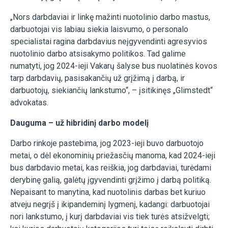
„Nors darbdaviai ir linkę mažinti nuotolinio darbo mastus,
darbuotojai vis labiau siekia laisvumo, o personalo
specialistai ragina darbdavius neįgyvendinti agresyvios
nuotolinio darbo atsisakymo politikos. Tad galime
numatyti, jog 2024-ieji Vakarų šalyse bus nuolatinės kovos
tarp darbdavių, pasisakančių už grįžimą į darbą, ir
darbuotojų, siekiančių lankstumo“, – įsitikinęs „Glimstedt“
advokatas.
Dauguma – už hibridinį darbo modelį
Darbo rinkoje pastebima, jog 2023-ieji buvo darbuotojo
metai, o dėl ekonominių priežasčių manoma, kad 2024-ieji
bus darbdavio metai, kas reiškia, jog darbdaviai, turėdami
derybinę galią, galėtų įgyvendinti grįžimo į darbą politiką.
Nepaisant to manytina, kad nuotolinis darbas bet kuriuo
atveju negrįš į ikipandeminį lygmenį, kadangi: darbuotojai
nori lankstumo, į kurį darbdaviai vis tiek turės atsižvelgti;