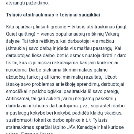
atsijungti pažeidimo.
Tylusis atsitraukimas ir teisiniai saugikliai
Kita sparčiai plintanti grėsmė – tylusis atsitraukimas (angl.
Quiet quitting) – vienas populiariausių reiškinių Vakarų
šalyse. Tai toks reiškinys, kai darbuotojai vis mažiau
įsitraukia į savo darbą ir įdeda vis mažiau pastangų. Kai
darbuotojas lieka darbe, bet iš esmės nustoja dirbti ir daro
tik tai, kas iš jo aiškiai reikalaujama, kas jam konkrečiai
nurodoma. Darbe siekiama tik minimalaus galimo
užduočių, funkcijų atlikimo, minimalių rezultatų. Užuot
išsakę savo problemas ar ieškoję sprendimų, darbuotojai
emociškai ir psichologiškai pasitraukia iš savo pareigų.
Atitinkamai, tai gali sukelti įvairių neigiamų pasekmių
darbdaviui ir kitiems darbuotojams, pvz., suprastėti darbo
ir paslaugų kokybė bei kiekybė, padidėti klaidų skaičius,
susiformuoti toksiška darbo aplinka ir t. t. Tylusis
atsitraukimas sparčiai išplito JAV, Kanadoje ir kai kuriose