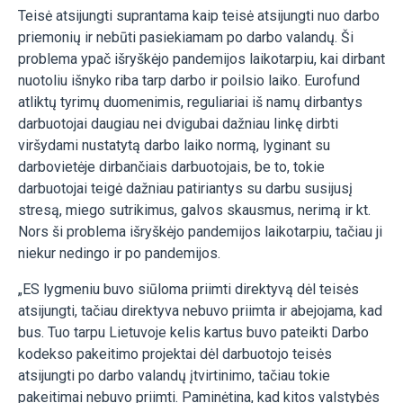
Teisė atsijungti suprantama kaip teisė atsijungti nuo darbo
priemonių ir nebūti pasiekiamam po darbo valandų. Ši
problema ypač išryškėjo pandemijos laikotarpiu, kai dirbant
nuotoliu išnyko riba tarp darbo ir poilsio laiko. Eurofund
atliktų tyrimų duomenimis, reguliariai iš namų dirbantys
darbuotojai daugiau nei dvigubai dažniau linkę dirbti
viršydami nustatytą darbo laiko normą, lyginant su
darbovietėje dirbančiais darbuotojais, be to, tokie
darbuotojai teigė dažniau patiriantys su darbu susijusį
stresą, miego sutrikimus, galvos skausmus, nerimą ir kt.
Nors ši problema išryškėjo pandemijos laikotarpiu, tačiau ji
niekur nedingo ir po pandemijos.
„ES lygmeniu buvo siūloma priimti direktyvą dėl teisės
atsijungti, tačiau direktyva nebuvo priimta ir abejojama, kad
bus. Tuo tarpu Lietuvoje kelis kartus buvo pateikti Darbo
kodekso pakeitimo projektai dėl darbuotojo teisės
atsijungti po darbo valandų įtvirtinimo, tačiau tokie
pakeitimai nebuvo priimti. Paminėtina, kad kitos valstybės