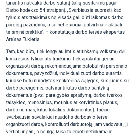
tariantis nutraukti darbo sutartį šalių susitarimu pagal
Darbo kodekso 54 straipsnį. „Svarbiausia suprasti, kad
tylusis atsitraukimas ne visada gali būti laikomas darbo
pareigų pažeidimu, o tai netiesiogiai patvirtina ir aktuali
teisminė praktika“, – konstatuoja darbo teisės ekspertas
Artūras Tukleris.
Tam, kad būtų tiek lengviau imtis atitinkamų veiksmų dėl
konkretaus tyliojo atsitraukimo, tiek apskritai geriau
organizuoti darbą, rekomenduojama patobulinti personalo
dokumentus, pavyzdžiui, individualizuoti darbo sutartis,
kuriose būtų nurodytos konkrečios sąlygos, susijusios su
darbo pareigomis, patvirtinti kitus darbo santykių
dokumentus (pvz., pareigybės aprašymą, darbo tvarkos
taisykles, mėnesinius, metinius ar ketvirtinius planus,
darbo normas, kitus lokalius dokumentus). Tačiau
svarbiausia savalaikiai naudotis darbdavio teise
organizuoti darbą, kontroliuoti darbuotoją, jam vadovauti, jį
vertinti ir pan., o ne ilgą laiką toleruoti netinkamą ir