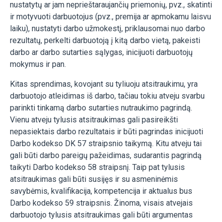
nustatytų ar jam neprieštaraujančių priemonių, pvz., skatinti
ir motyvuoti darbuotojus (pvz., premija ar apmokamu laisvu
laiku), nustatyti darbo užmokestį, priklausomai nuo darbo
rezultatų, perkelti darbuotoją į kitą darbo vietą, pakeisti
darbo ar darbo sutarties sąlygas, inicijuoti darbuotojų
mokymus ir pan.
Kitas sprendimas, kovojant su tyliuoju atsitraukimu, yra
darbuotojo atleidimas iš darbo, tačiau tokiu atveju svarbu
parinkti tinkamą darbo sutarties nutraukimo pagrindą.
Vienu atveju tylusis atsitraukimas gali pasireikšti
nepasiektais darbo rezultatais ir būti pagrindas inicijuoti
Darbo kodekso DK 57 straipsnio taikymą. Kitu atveju tai
gali būti darbo pareigų pažeidimas, sudarantis pagrindą
taikyti Darbo kodekso 58 straipsnį. Taip pat tylusis
atsitraukimas gali būti susijęs ir su asmeninėmis
savybėmis, kvalifikacija, kompetencija ir aktualus bus
Darbo kodekso 59 straipsnis. Žinoma, visais atvejais
darbuotojo tylusis atsitraukimas gali būti argumentas