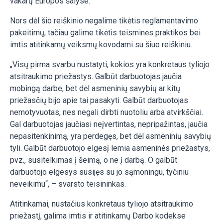
vakarų Europos šalyse.
Nors dėl šio reiškinio negalime tikėtis reglamentavimo
pakeitimų, tačiau galime tikėtis teisminės praktikos bei
imtis atitinkamų veiksmų kovodami su šiuo reiškiniu.
„Visų pirma svarbu nustatyti, kokios yra konkretaus tyliojo
atsitraukimo priežastys. Galbūt darbuotojas jaučia
mobingą darbe, bet dėl asmeninių savybių ar kitų
priežasčių bijo apie tai pasakyti. Galbūt darbuotojas
nemotyvuotas, nes negali dirbti nuotoliu arba atvirkščiai.
Gal darbuotojas jaučiasi neįvertintas, nepripažintas, jaučia
nepasitenkinimą, yra perdegęs, bet dėl asmeninių savybių
tyli. Galbūt darbuotojo elgesį lemia asmeninės priežastys,
pvz., susitelkimas į šeimą, o ne į darbą. O galbūt
darbuotojo elgesys susijęs su jo sąmoningu, tyčiniu
neveikimu“, – svarsto teisininkas.
Atitinkamai, nustačius konkretaus tyliojo atsitraukimo
priežastį, galima imtis ir atitinkamų Darbo kodekse