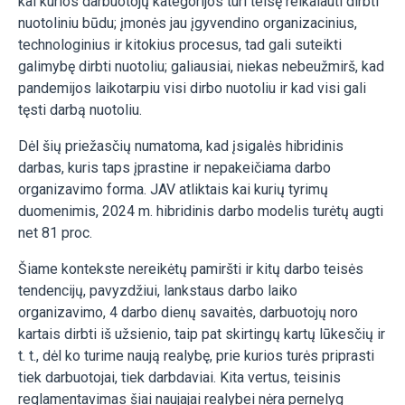
kai kurios darbuotojų kategorijos turi teisę reikalauti dirbti
nuotoliniu būdu; įmonės jau įgyvendino organizacinius,
technologinius ir kitokius procesus, tad gali suteikti
galimybę dirbti nuotoliu; galiausiai, niekas nebeužmirš, kad
pandemijos laikotarpiu visi dirbo nuotoliu ir kad visi gali
tęsti darbą nuotoliu.
Dėl šių priežasčių numatoma, kad įsigalės hibridinis
darbas, kuris taps įprastine ir nepakeičiama darbo
organizavimo forma. JAV atliktais kai kurių tyrimų
duomenimis, 2024 m. hibridinis darbo modelis turėtų augti
net 81 proc.
Šiame kontekste nereikėtų pamiršti ir kitų darbo teisės
tendencijų, pavyzdžiui, lankstaus darbo laiko
organizavimo, 4 darbo dienų savaitės, darbuotojų noro
kartais dirbti iš užsienio, taip pat skirtingų kartų lūkesčių ir
t. t., dėl ko turime naują realybę, prie kurios turės priprasti
tiek darbuotojai, tiek darbdaviai. Kita vertus, teisinis
reglamentavimas šiai naujajai realybei nėra pernelyg