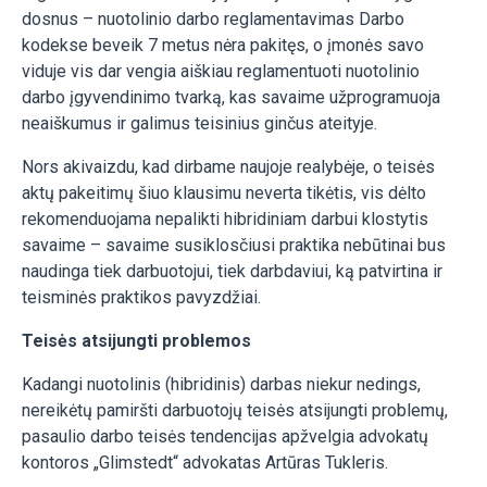
dosnus – nuotolinio darbo reglamentavimas Darbo
kodekse beveik 7 metus nėra pakitęs, o įmonės savo
viduje vis dar vengia aiškiau reglamentuoti nuotolinio
darbo įgyvendinimo tvarką, kas savaime užprogramuoja
neaiškumus ir galimus teisinius ginčus ateityje.
Nors akivaizdu, kad dirbame naujoje realybėje, o teisės
aktų pakeitimų šiuo klausimu neverta tikėtis, vis dėlto
rekomenduojama nepalikti hibridiniam darbui klostytis
savaime – savaime susiklosčiusi praktika nebūtinai bus
naudinga tiek darbuotojui, tiek darbdaviui, ką patvirtina ir
teisminės praktikos pavyzdžiai.
Teisės atsijungti problemos
Kadangi nuotolinis (hibridinis) darbas niekur nedings,
nereikėtų pamiršti darbuotojų teisės atsijungti problemų,
pasaulio darbo teisės tendencijas apžvelgia advokatų
kontoros „Glimstedt“ advokatas Artūras Tukleris.