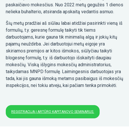
paskaičiavo mokesčius. Nuo 2022 metų gegužės 1 dienos
nelieka buhalterio, atsiranda apskaitą vedantis asmuo.
Šių metų pradžiai aš siūlau labai atidžiai pasirinkti vieną iš
formulių, t.y. geresnę formulę taikyti tik tiems
darbuotojams, kurie gauna tik minimalią algą ir jokių kitų
pajamų neuždirba. Jei darbuotojui metų eigoje yra
skiriamos premijos ar kitos išmokos, siūlyčiau taikyti
blogesnę formulę, t.y. iš darbuotojo išskaityti daugiau
mokesčių. Viską išlygins mokesčių administratorius,
taikydamas MNPD formulę. Laimingesnis darbuotojas yra
tada, kai jis gauna išmoką metams pasibaigus iš mokesčių
inspekcijos, nei tokiu atveju, kai pačiam tenka primokėti.
REGISTRACIJA Į ARTŪRO KAPITANOVO SEMINARUS.