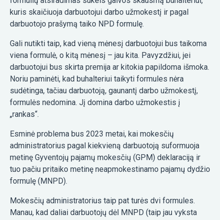
formulių atsiradimas sukels galvos skausmą buhalteriui,
kuris skaičiuoja darbuotojui darbo užmokestį ir pagal
darbuotojo prašymą taiko NPD formulę.
Gali nutikti taip, kad vieną mėnesį darbuotojui bus taikoma
viena formulė, o kitą mėnesį – jau kita. Pavyzdžiui, jei
darbuotojui bus skirta premija ar kitokia papildoma išmoka.
Noriu paminėti, kad buhalteriui taikyti formules nėra
sudėtinga, tačiau darbuotoją, gaunantį darbo užmokestį,
formulės nedomina. Jį domina darbo užmokestis į
„rankas“.
Esminė problema bus 2023 metai, kai mokesčių
administratorius pagal kiekvieną darbuotoją suformuoja
metinę Gyventojų pajamų mokesčių (GPM) deklaraciją ir
tuo pačiu pritaiko metinę neapmokestinamo pajamų dydžio
formulę (MNPD).
Mokesčių administratorius taip pat turės dvi formules.
Manau, kad daliai darbuotojų dėl MNPD (taip jau vyksta