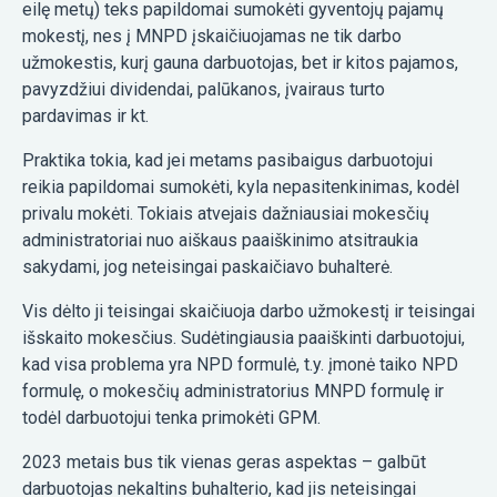
eilę metų) teks papildomai sumokėti gyventojų pajamų
mokestį, nes į MNPD įskaičiuojamas ne tik darbo
užmokestis, kurį gauna darbuotojas, bet ir kitos pajamos,
pavyzdžiui dividendai, palūkanos, įvairaus turto
pardavimas ir kt.
Praktika tokia, kad jei metams pasibaigus darbuotojui
reikia papildomai sumokėti, kyla nepasitenkinimas, kodėl
privalu mokėti. Tokiais atvejais dažniausiai mokesčių
administratoriai nuo aiškaus paaiškinimo atsitraukia
sakydami, jog neteisingai paskaičiavo buhalterė.
Vis dėlto ji teisingai skaičiuoja darbo užmokestį ir teisingai
išskaito mokesčius. Sudėtingiausia paaiškinti darbuotojui,
kad visa problema yra NPD formulė, t.y. įmonė taiko NPD
formulę, o mokesčių administratorius MNPD formulę ir
todėl darbuotojui tenka primokėti GPM.
2023 metais bus tik vienas geras aspektas – galbūt
darbuotojas nekaltins buhalterio, kad jis neteisingai