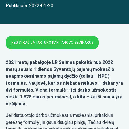
Publikuota: 2022-01-20
REGISTRACIJA Į ARTŪRO KAPITANOVO SEMINARUS
2021 metų pabaigoje LR Seimas pakeitė nuo 2022
metų sausio 1 dienos Gyventojų pajamų mokesčio
neapmokestinamo pajamų dydžio (toliau – NPD)
formules. Naujovė, kurios niekada nebuvo – dabar yra
dvi formulės. Viena formulė – jei darbo užmokestis
siekia 1 678 eurus per mėnesį, o kita – kai ši suma yra
viršijama.
Jei darbuotojo darbo užmokestis mažesnis, pritaikius
geresnę formulę, jis gaus daugiau pinigų. Tačiau dviejų