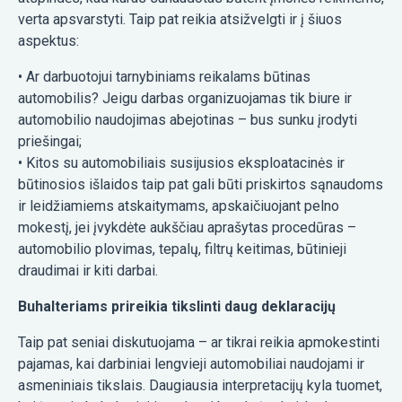
verta apsvarstyti. Taip pat reikia atsižvelgti ir į šiuos
aspektus:
• Ar darbuotojui tarnybiniams reikalams būtinas
automobilis? Jeigu darbas organizuojamas tik biure ir
automobilio naudojimas abejotinas – bus sunku įrodyti
priešingai;
• Kitos su automobiliais susijusios eksploatacinės ir
būtinosios išlaidos taip pat gali būti priskirtos sąnaudoms
ir leidžiamiems atskaitymams, apskaičiuojant pelno
mokestį, jei įvykdėte aukščiau aprašytas procedūras –
automobilio plovimas, tepalų, filtrų keitimas, būtinieji
draudimai ir kiti darbai.
Buhalteriams prireikia tikslinti daug deklaracijų
Taip pat seniai diskutuojama – ar tikrai reikia apmokestinti
pajamas, kai darbiniai lengvieji automobiliai naudojami ir
asmeniniais tikslais. Daugiausia interpretacijų kyla tuomet,