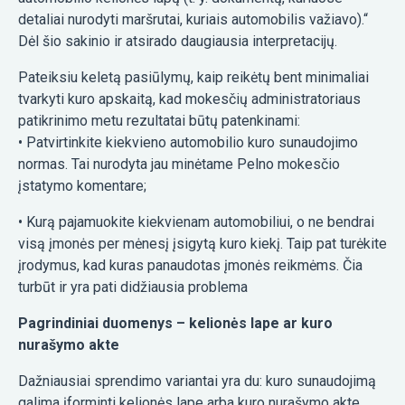
detaliai nurodyti maršrutai, kuriais automobilis važiavo).“
Dėl šio sakinio ir atsirado daugiausia interpretacijų.
Pateiksiu keletą pasiūlymų, kaip reikėtų bent minimaliai
tvarkyti kuro apskaitą, kad mokesčių administratoriaus
patikrinimo metu rezultatai būtų patenkinami:
• Patvirtinkite kiekvieno automobilio kuro sunaudojimo
normas. Tai nurodyta jau minėtame Pelno mokesčio
įstatymo komentare;
• Kurą pajamuokite kiekvienam automobiliui, o ne bendrai
visą įmonės per mėnesį įsigytą kuro kiekį. Taip pat turėkite
įrodymus, kad kuras panaudotas įmonės reikmėms. Čia
turbūt ir yra pati didžiausia problema
Pagrindiniai duomenys – kelionės lape ar kuro
nurašymo akte
Dažniausiai sprendimo variantai yra du: kuro sunaudojimą
galima įforminti kelionės lape arba kuro nurašymo akte.