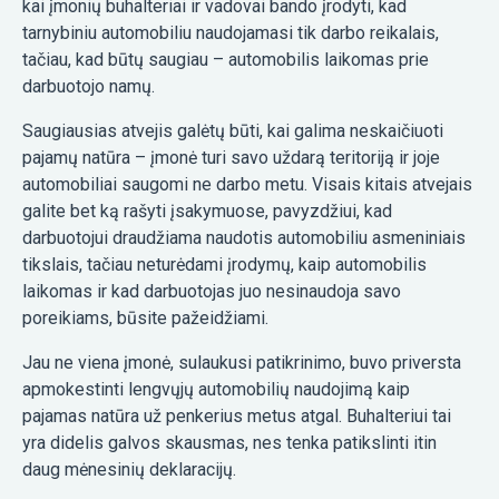
kai įmonių buhalteriai ir vadovai bando įrodyti, kad
tarnybiniu automobiliu naudojamasi tik darbo reikalais,
tačiau, kad būtų saugiau – automobilis laikomas prie
darbuotojo namų.
Saugiausias atvejis galėtų būti, kai galima neskaičiuoti
pajamų natūra – įmonė turi savo uždarą teritoriją ir joje
automobiliai saugomi ne darbo metu. Visais kitais atvejais
galite bet ką rašyti įsakymuose, pavyzdžiui, kad
darbuotojui draudžiama naudotis automobiliu asmeniniais
tikslais, tačiau neturėdami įrodymų, kaip automobilis
laikomas ir kad darbuotojas juo nesinaudoja savo
poreikiams, būsite pažeidžiami.
Jau ne viena įmonė, sulaukusi patikrinimo, buvo priversta
apmokestinti lengvųjų automobilių naudojimą kaip
pajamas natūra už penkerius metus atgal. Buhalteriui tai
yra didelis galvos skausmas, nes tenka patikslinti itin
daug mėnesinių deklaracijų.