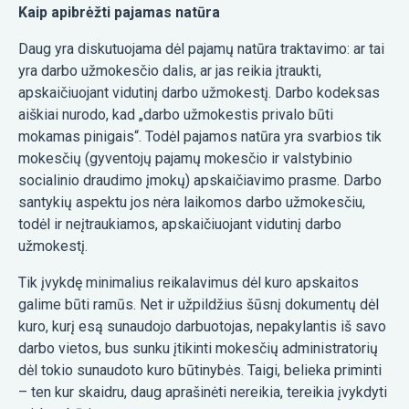
Kaip apibrėžti pajamas natūra
Daug yra diskutuojama dėl pajamų natūra traktavimo: ar tai
yra darbo užmokesčio dalis, ar jas reikia įtraukti,
apskaičiuojant vidutinį darbo užmokestį. Darbo kodeksas
aiškiai nurodo, kad „darbo užmokestis privalo būti
mokamas pinigais“. Todėl pajamos natūra yra svarbios tik
mokesčių (gyventojų pajamų mokesčio ir valstybinio
socialinio draudimo įmokų) apskaičiavimo prasme. Darbo
santykių aspektu jos nėra laikomos darbo užmokesčiu,
todėl ir neįtraukiamos, apskaičiuojant vidutinį darbo
užmokestį.
Tik įvykdę minimalius reikalavimus dėl kuro apskaitos
galime būti ramūs. Net ir užpildžius šūsnį dokumentų dėl
kuro, kurį esą sunaudojo darbuotojas, nepakylantis iš savo
darbo vietos, bus sunku įtikinti mokesčių administratorių
dėl tokio sunaudoto kuro būtinybės. Taigi, belieka priminti
– ten kur skaidru, daug aprašinėti nereikia, tereikia įvykdyti