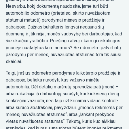
Nesvarbu, kokį dokumentą naudosite, jame turi būti
automobilio odometro (prietaiso, skirto nuvažiuotam
atstumui matuoti) parodymai mėnesio pradžioje ir
pabaigoje. Dažnas buhalteris lengvai negauna šių
duomenų ir įtikinėja įmonės vadovybę bei darbuotojus, kad
šie skaičiai yra būtini. Priešingu atveju, kam gi reikalingos
įmonėje nustatytos kuro normos? Be odometro patvirtintų
parodymų per mėnesį nuvažiuotas atstumas tėra tik sausi
skaičiai.
Taigi, įrašius odometro parodymus laikotarpio pradžioje ir
pabaigoje, belieka nurodyti, kas važiavo minėtu
automobiliu. Dėl detalių maršrutų sprendžia pati įmonė –
arba reikalauja iš darbuotojų surašyti, kur kiekvieną dieną
konkrečiai važiuota, nes taip užtikrinama vidaus kontrolė,
arba surašo abstrakčiai, pavyzdžiui, „įmonės reikmėms per
mėnesį nuvažiuotas atstumas“, arba „lankant prekybos
vietas nuvažiuotas atstumas“. Tekstą, kuris kuo aiškiau
atspindės, kad kuras sunaudotas būtent įmonės reikmėms,