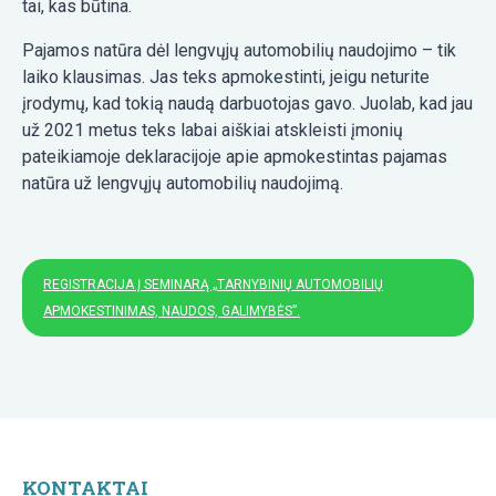
tai, kas būtina.
Pajamos natūra dėl lengvųjų automobilių naudojimo – tik
laiko klausimas. Jas teks apmokestinti, jeigu neturite
įrodymų, kad tokią naudą darbuotojas gavo. Juolab, kad jau
už 2021 metus teks labai aiškiai atskleisti įmonių
pateikiamoje deklaracijoje apie apmokestintas pajamas
natūra už lengvųjų automobilių naudojimą.
REGISTRACIJA Į SEMINARĄ „TARNYBINIŲ AUTOMOBILIŲ
APMOKESTINIMAS, NAUDOS, GALIMYBĖS”.
KONTAKTAI