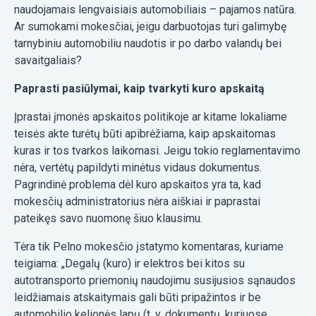
naudojamais lengvaisiais automobiliais – pajamos natūra.
Ar sumokami mokesčiai, jeigu darbuotojas turi galimybę
tarnybiniu automobiliu naudotis ir po darbo valandų bei
savaitgaliais?
Paprasti pasiūlymai, kaip tvarkyti kuro apskaitą
Įprastai įmonės apskaitos politikoje ar kitame lokaliame
teisės akte turėtų būti apibrėžiama, kaip apskaitomas
kuras ir tos tvarkos laikomasi. Jeigu tokio reglamentavimo
nėra, vertėtų papildyti minėtus vidaus dokumentus.
Pagrindinė problema dėl kuro apskaitos yra ta, kad
mokesčių administratorius nėra aiškiai ir paprastai
pateikęs savo nuomonę šiuo klausimu.
Tėra tik Pelno mokesčio įstatymo komentaras, kuriame
teigiama: „Degalų (kuro) ir elektros bei kitos su
autotransporto priemonių naudojimu susijusios sąnaudos
leidžiamais atskaitymais gali būti pripažintos ir be
automobilio kelionės lapų (t. y. dokumentų, kuriuose