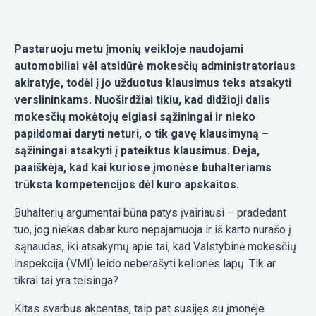
Pastaruoju metu įmonių veikloje naudojami
automobiliai vėl atsidūrė mokesčių administratoriaus
akiratyje, todėl į jo užduotus klausimus teks atsakyti
verslininkams. Nuoširdžiai tikiu, kad didžioji dalis
mokesčių mokėtojų elgiasi sąžiningai ir nieko
papildomai daryti neturi, o tik gavę klausimyną –
sąžiningai atsakyti į pateiktus klausimus. Deja,
paaiškėja, kad kai kuriose įmonėse buhalteriams
trūksta kompetencijos dėl kuro apskaitos.
Buhalterių argumentai būna patys įvairiausi – pradedant
tuo, jog niekas dabar kuro nepajamuoja ir iš karto nurašo į
sąnaudas, iki atsakymų apie tai, kad Valstybinė mokesčių
inspekcija (VMI) leido neberašyti kelionės lapų. Tik ar
tikrai tai yra teisinga?
Kitas svarbus akcentas, taip pat susijęs su įmonėje