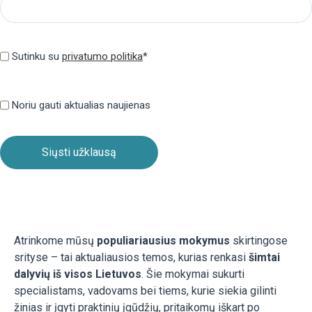
Privatumo
politika
Sutinku su
privatumo politika
*
(Required)
Privatumo
politika
Noriu gauti aktualias naujienas
Atrinkome mūsų
populiariausius mokymus
skirtingose
srityse – tai aktualiausios temos, kurias renkasi
šimtai
dalyvių iš visos Lietuvos
. Šie mokymai sukurti
specialistams, vadovams bei tiems, kurie siekia gilinti
žinias ir įgyti praktinių įgūdžių, pritaikomų iškart po