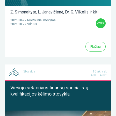
Ž. Simonaitytė
,
L. Janavičienė
,
Dr. G. Vilkelis
ir kiti
2026-10-27 Nuotoliniai mokymai
-20%
2026-10-27 Vilnius
Plačiau
Stovykla
10 ak. val.
460 – 490€
Viešojo sektoriaus finansų specialistų
kvalifikacijos kėlimo stovykla