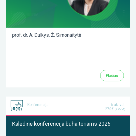
prof. dr. A. Dulkys
,
Ž. Simonaitytė
Plačiau
Konferencija
6 ak. val.
270€
(+ PVM)
Kalėdinė konferencija buhalteriams 2026