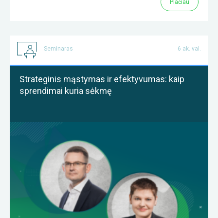
Plačiau
Seminaras
6 ak. val.
Strateginis mąstymas ir efektyvumas: kaip
sprendimai kuria sėkmę