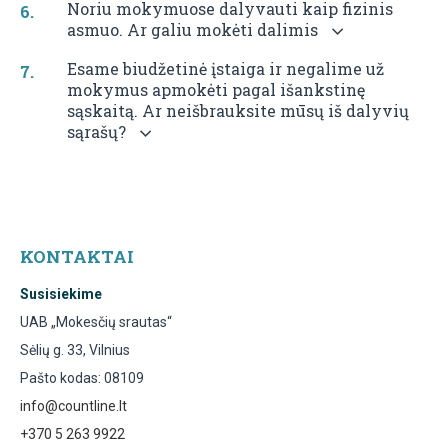
Noriu mokymuose dalyvauti kaip fizinis
asmuo. Ar galiu mokėti dalimis
Esame biudžetinė įstaiga ir negalime už
mokymus apmokėti pagal išankstinę
sąskaitą. Ar neišbrauksite mūsų iš dalyvių
sąrašų?
KONTAKTAI
Susisiekime
UAB „Mokesčių srautas“
Sėlių g. 33, Vilnius
Pašto kodas: 08109
info@countline.lt
+370 5 263 9922