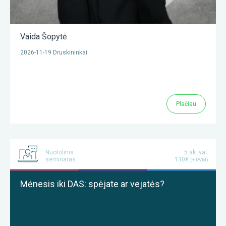
Vaida Šopytė
2026-11-19 Druskininkai
Plačiau
Nuotolinis
5 ak. val.
seminaras
130€
(+ PVM)
Mėnesis iki DAS: spėjate ar vejatės?