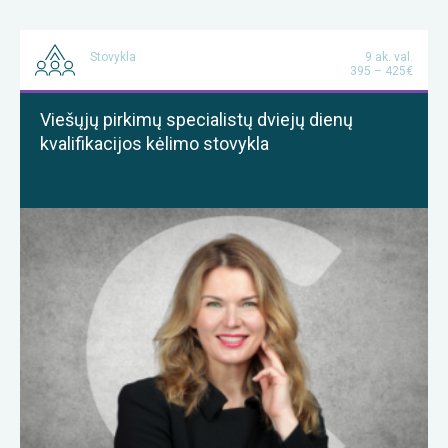
Stovykla
9 ak. val.
395 – 425€
Viešųjų pirkimų specialistų dviejų dienų
kvalifikacijos kėlimo stovykla