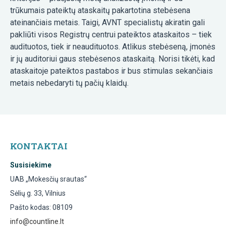
trūkumais pateiktų ataskaitų pakartotina stebėsena
ateinančiais metais. Taigi, AVNT specialistų akiratin gali
pakliūti visos Registrų centrui pateiktos ataskaitos – tiek
audituotos, tiek ir neaudituotos. Atlikus stebėseną, įmonės
ir jų auditoriui gaus stebėsenos ataskaitą. Norisi tikėti, kad
ataskaitoje pateiktos pastabos ir bus stimulas sekančiais
metais nebedaryti tų pačių klaidų.
KONTAKTAI
Susisiekime
UAB „Mokesčių srautas“
Sėlių g. 33, Vilnius
Pašto kodas: 08109
info@countline.lt