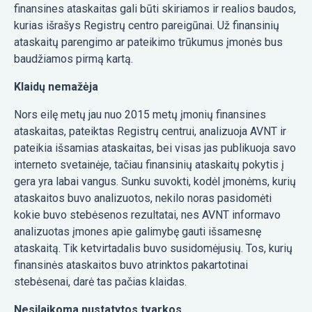
finansines ataskaitas gali būti skiriamos ir realios baudos,
kurias išrašys Registrų centro pareigūnai. Už finansinių
ataskaitų parengimo ar pateikimo trūkumus įmonės bus
baudžiamos pirmą kartą.
Klaidų nemažėja
Nors eilę metų jau nuo 2015 metų įmonių finansines
ataskaitas, pateiktas Registrų centrui, analizuoja AVNT ir
pateikia išsamias ataskaitas, bei visas jas publikuoja savo
interneto svetainėje, tačiau finansinių ataskaitų pokytis į
gera yra labai vangus. Sunku suvokti, kodėl įmonėms, kurių
ataskaitos buvo analizuotos, nekilo noras pasidomėti
kokie buvo stebėsenos rezultatai, nes AVNT informavo
analizuotas įmones apie galimybę gauti išsamesnę
ataskaitą. Tik ketvirtadalis buvo susidomėjusių. Tos, kurių
finansinės ataskaitos buvo atrinktos pakartotinai
stebėsenai, darė tas pačias klaidas.
Nesilaikoma nustatytos tvarkos