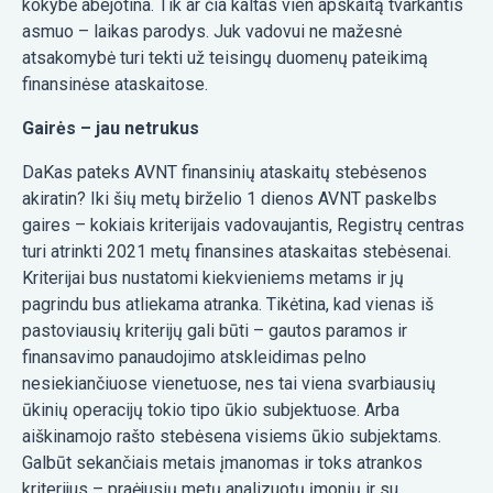
kokybė abejotina. Tik ar čia kaltas vien apskaitą tvarkantis
asmuo – laikas parodys. Juk vadovui ne mažesnė
atsakomybė turi tekti už teisingų duomenų pateikimą
finansinėse ataskaitose.
Gairės – jau netrukus
DaKas pateks AVNT finansinių ataskaitų stebėsenos
akiratin? Iki šių metų birželio 1 dienos AVNT paskelbs
gaires – kokiais kriterijais vadovaujantis, Registrų centras
turi atrinkti 2021 metų finansines ataskaitas stebėsenai.
Kriterijai bus nustatomi kiekvieniems metams ir jų
pagrindu bus atliekama atranka. Tikėtina, kad vienas iš
pastoviausių kriterijų gali būti – gautos paramos ir
finansavimo panaudojimo atskleidimas pelno
nesiekiančiuose vienetuose, nes tai viena svarbiausių
ūkinių operacijų tokio tipo ūkio subjektuose. Arba
aiškinamojo rašto stebėsena visiems ūkio subjektams.
Galbūt sekančiais metais įmanomas ir toks atrankos
kriterijus – praėjusių metų analizuotų įmonių ir su