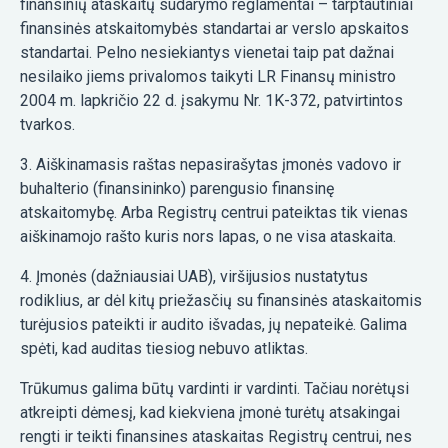
finansinių ataskaitų sudarymo reglamentai – tarptautiniai
finansinės atskaitomybės standartai ar verslo apskaitos
standartai. Pelno nesiekiantys vienetai taip pat dažnai
nesilaiko jiems privalomos taikyti LR Finansų ministro
2004 m. lapkričio 22 d. įsakymu Nr. 1K-372, patvirtintos
tvarkos.
3. Aiškinamasis raštas nepasirašytas įmonės vadovo ir
buhalterio (finansininko) parengusio finansinę
atskaitomybę. Arba Registrų centrui pateiktas tik vienas
aiškinamojo rašto kuris nors lapas, o ne visa ataskaita.
4. Įmonės (dažniausiai UAB), viršijusios nustatytus
rodiklius, ar dėl kitų priežasčių su finansinės ataskaitomis
turėjusios pateikti ir audito išvadas, jų nepateikė. Galima
spėti, kad auditas tiesiog nebuvo atliktas.
Trūkumus galima būtų vardinti ir vardinti. Tačiau norėtųsi
atkreipti dėmesį, kad kiekviena įmonė turėtų atsakingai
rengti ir teikti finansines ataskaitas Registrų centrui, nes