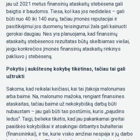
jau už 2021 metus finansinių ataskaitų stebėsena gali
baigtis ir baudomis. Tiesa, kol kas jos nedidelės – gali
būti nuo 40 iki 140 eurų, tačiau įmonės reputacijai ir
pasitikėjimui jos duomenų teisingumui žala gali kainuoti
gerokai daugiau. Nes yra planuojama, kad finansinių
ataskaitų stebėsenos rezultatas būtų skelbiamas viešai,
jeigu konkrečios įmonės finansinių ataskaitų rinkinys
pakliuvo į stebėseną.
Pokytis į aukštesnę kokybę tikėtinas, tačiau tai gali
užtrukti
Sakoma, kad reikalai keičiasi, kai tai įtakoja malonumas
arba baimė. Na, malonumo mažoka, rengiant finansines
ataskaitas, tačiau baimė už nekokybišką darbą būti
nubaustam – jau gali būti tas postūmis, kuris „pajudins
ledus“. Taigi, belieka tikėtis, kad jau pakankamai greitai
paaiškės kokybiškai ir atsakingai dirbantys buhalteriai
(finansininkai), ir tie, kurie visko amžinai nespėja ir jų darbo