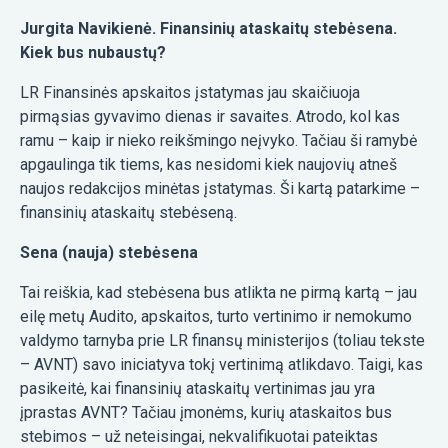
Jurgita Navikienė. Finansinių ataskaitų stebėsena.
Kiek bus nubaustų?
LR Finansinės apskaitos įstatymas jau skaičiuoja
pirmąsias gyvavimo dienas ir savaites. Atrodo, kol kas
ramu – kaip ir nieko reikšmingo neįvyko. Tačiau ši ramybė
apgaulinga tik tiems, kas nesidomi kiek naujovių atneš
naujos redakcijos minėtas įstatymas. Ši kartą patarkime –
finansinių ataskaitų stebėseną.
Sena (nauja) stebėsena
Tai reiškia, kad stebėsena bus atlikta ne pirmą kartą – jau
eilę metų Audito, apskaitos, turto vertinimo ir nemokumo
valdymo tarnyba prie LR finansų ministerijos (toliau tekste
– AVNT) savo iniciatyva tokį vertinimą atlikdavo. Taigi, kas
pasikeitė, kai finansinių ataskaitų vertinimas jau yra
įprastas AVNT? Tačiau įmonėms, kurių ataskaitos bus
stebimos – už neteisingai, nekvalifikuotai pateiktas