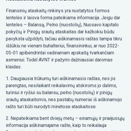
Finansinių ataskaitų rinkinys yra nustatytos formos
lentelės ir laisva forma pateikiama informacija. Jeigu dar
lenteles – Balansą, Pelno (nuostolių), Nuosavo kapitalo
pokyčių ir Pinigų srautų ataskaitas dar kažkokiu būdu
pavyksta užpildyti, tačiau aiškinamasis raštas tampa tikru
iššūkiu ne vienam buhalteriui, finansininkui, ar nuo 2022-
05-01 apibendrintai vadinamam apskaitą tvarkančiam
asmeniui. Todėl AVNT ir pažymi dažniausiai daromas
klaidas:
1. Daugiausia trūkumų turi aiškinamasis raštas, nes jis
parengtas, nesilaikant reikalavimų atskiroms jo dalims,
turiniui ir ryšiui su balansu, pelno (nuostolių) ir pinigų
srautų ataskaitomis, nes pastabų numeriai iš aiškinamojo
rašto turi būti nurodyti minėtose ataskaitose.
2. Nepateikiama bent dviejų metų – einamųjų ir praėjusiųjų
informacija aiškinamajame rašte, kaip to reikalauja