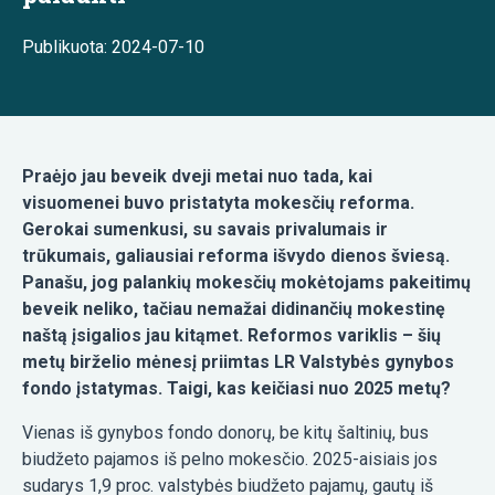
Publikuota: 2024-07-10
Praėjo jau beveik dveji metai nuo tada, kai
visuomenei buvo pristatyta mokesčių reforma.
Gerokai sumenkusi, su savais privalumais ir
trūkumais, galiausiai reforma išvydo dienos šviesą.
Panašu, jog palankių mokesčių mokėtojams pakeitimų
beveik neliko, tačiau nemažai didinančių mokestinę
naštą įsigalios jau kitąmet. Reformos variklis – šių
metų birželio mėnesį priimtas LR Valstybės gynybos
fondo įstatymas. Taigi, kas keičiasi nuo 2025 metų?
Vienas iš gynybos fondo donorų, be kitų šaltinių, bus
biudžeto pajamos iš pelno mokesčio. 2025-aisiais jos
sudarys 1,9 proc. valstybės biudžeto pajamų, gautų iš