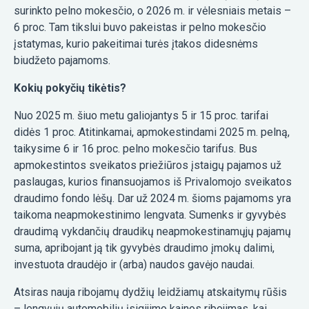
surinkto pelno mokesčio, o 2026 m. ir vėlesniais metais –
6 proc. Tam tikslui buvo pakeistas ir pelno mokesčio
įstatymas, kurio pakeitimai turės įtakos didesnėms
biudžeto pajamoms.
Kokių pokyčių tikėtis?
Nuo 2025 m. šiuo metu galiojantys 5 ir 15 proc. tarifai
didės 1 proc. Atitinkamai, apmokestindami 2025 m. pelną,
taikysime 6 ir 16 proc. pelno mokesčio tarifus. Bus
apmokestintos sveikatos priežiūros įstaigų pajamos už
paslaugas, kurios finansuojamos iš Privalomojo sveikatos
draudimo fondo lėšų. Dar už 2024 m. šioms pajamoms yra
taikoma neapmokestinimo lengvata. Sumenks ir gyvybės
draudimą vykdančių draudikų neapmokestinamųjų pajamų
suma, apribojant ją tik gyvybės draudimo įmokų dalimi,
investuota draudėjo ir (arba) naudos gavėjo naudai.
Atsiras nauja ribojamų dydžių leidžiamų atskaitymų rūšis
– lengvųjų automobilių įsigijimo kainos ribojimas, kai