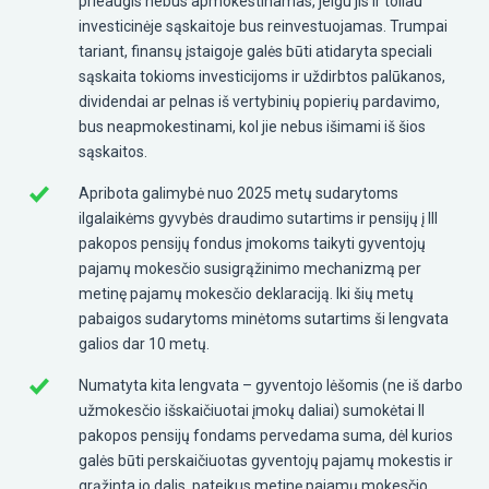
prieaugis nebus apmokestinamas, jeigu jis ir toliau
investicinėje sąskaitoje bus reinvestuojamas. Trumpai
tariant, finansų įstaigoje galės būti atidaryta speciali
sąskaita tokioms investicijoms ir uždirbtos palūkanos,
dividendai ar pelnas iš vertybinių popierių pardavimo,
bus neapmokestinami, kol jie nebus išimami iš šios
sąskaitos.
Apribota galimybė nuo 2025 metų sudarytoms
ilgalaikėms gyvybės draudimo sutartims ir pensijų į III
pakopos pensijų fondus įmokoms taikyti gyventojų
pajamų mokesčio susigrąžinimo mechanizmą per
metinę pajamų mokesčio deklaraciją. Iki šių metų
pabaigos sudarytoms minėtoms sutartims ši lengvata
galios dar 10 metų.
Numatyta kita lengvata – gyventojo lėšomis (ne iš darbo
užmokesčio išskaičiuotai įmokų daliai) sumokėtai II
pakopos pensijų fondams pervedama suma, dėl kurios
galės būti perskaičiuotas gyventojų pajamų mokestis ir
grąžinta jo dalis, pateikus metinę pajamų mokesčio