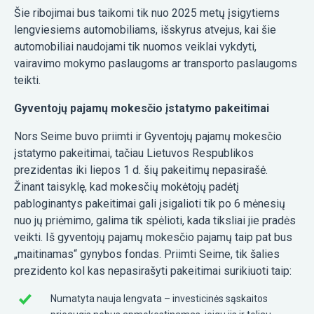
Šie ribojimai bus taikomi tik nuo 2025 metų įsigytiems
lengviesiems automobiliams, išskyrus atvejus, kai šie
automobiliai naudojami tik nuomos veiklai vykdyti,
vairavimo mokymo paslaugoms ar transporto paslaugoms
teikti.
Gyventojų pajamų mokesčio įstatymo pakeitimai
Nors Seime buvo priimti ir Gyventojų pajamų mokesčio
įstatymo pakeitimai, tačiau Lietuvos Respublikos
prezidentas iki liepos 1 d. šių pakeitimų nepasirašė.
Žinant taisyklę, kad mokesčių mokėtojų padėtį
pabloginantys pakeitimai gali įsigalioti tik po 6 mėnesių
nuo jų priėmimo, galima tik spėlioti, kada tiksliai jie pradės
veikti. Iš gyventojų pajamų mokesčio pajamų taip pat bus
„maitinamas“ gynybos fondas. Priimti Seime, tik šalies
prezidento kol kas nepasirašyti pakeitimai surikiuoti taip:
Numatyta nauja lengvata – investicinės sąskaitos