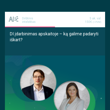
Dirbtinis
5 ak. val.
intelektas
150€
(+ PVM)
DI įdarbinimas apskaitoje – ką galime padaryti
iškart?