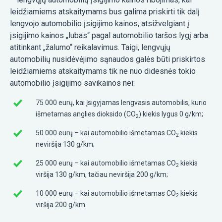
leidžiamiems atskaitymams bus galima priskirti tik dalį
lengvojo automobilio įsigijimo kainos, atsižvelgiant į
įsigijimo kainos „lubas“ pagal automobilio taršos lygį arba
atitinkant „žalumo“ reikalavimus. Taigi, lengvųjų
automobilių nusidėvėjimo sąnaudos galės būti priskirtos
leidžiamiems atskaitymams tik ne nuo didesnės tokio
automobilio įsigijimo savikainos nei:
75 000 eurų, kai įsigyjamas lengvasis automobilis, kurio
išmetamas anglies dioksido (CO
) kiekis lygus 0 g/km;
2
50 000 eurų – kai automobilio išmetamas CO
kiekis
2
neviršija 130 g/km;
25 000 eurų – kai automobilio išmetamas CO
kiekis
2
viršija 130 g/km, tačiau neviršija 200 g/km;
10 000 eurų – kai automobilio išmetamas CO
kiekis
2
viršija 200 g/km.