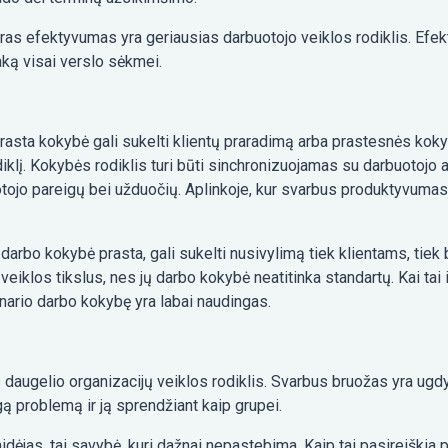
as efektyvumas yra geriausias darbuotojo veiklos rodiklis. Efekt
taką visai verslo sėkmei.
rasta kokybė gali sukelti klientų praradimą arba prastesnės koky
klį. Kokybės rodiklis turi būti sinchronizuojamas su darbuotojo a
tojo pareigų bei užduočių. Aplinkoje, kur svarbus produktyvumas, 
 darbo kokybė prasta, gali sukelti nusivylimą tiek klientams, tie
eiklos tikslus, nes jų darbo kokybė neatitinka standartų. Kai tai 
 nario darbo kokybę yra labai naudingas.
daugelio organizacijų veiklos rodiklis. Svarbus bruožas yra ugdy
ą problemą ir ją sprendžiant kaip grupei.
dėjas, tai savybė, kuri dažnai nepastebima. Kaip tai pasireiškia p