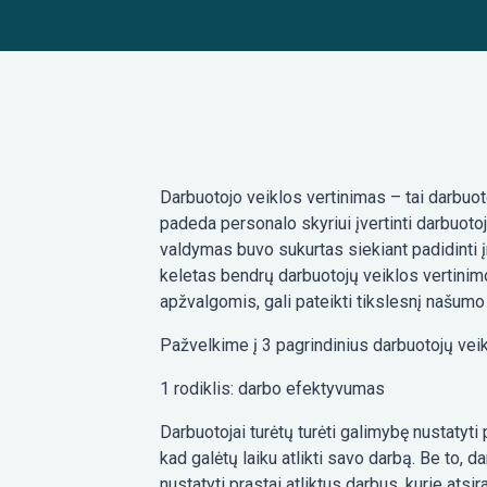
Darbuotojo veiklos vertinimas – tai darbuoto
padeda personalo skyriui įvertinti darbuoto
valdymas buvo sukurtas siekiant padidinti į
keletas bendrų darbuotojų veiklos vertinimo 
apžvalgomis, gali pateikti tikslesnį našumo 
Pažvelkime į 3 pagrindinius darbuotojų veik
1 rodiklis: darbo efektyvumas
Darbuotojai turėtų turėti galimybę nustatyti p
kad galėtų laiku atlikti savo darbą. Be to, d
nustatyti prastai atliktus darbus, kurie ats