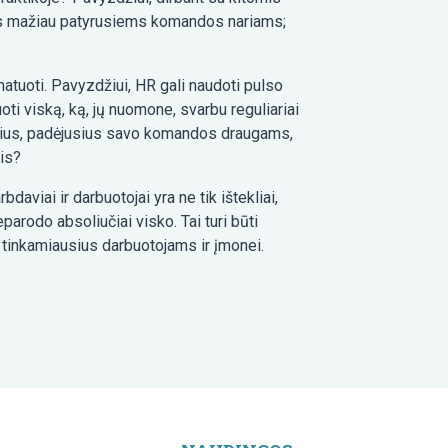
as mažiau patyrusiems komandos nariams;
atuoti. Pavyzdžiui, HR gali naudoti pulso
oti viską, ką, jų nuomone, svarbu reguliariai
vykius, padėjusius savo komandos draugams,
ais?
bdaviai ir darbuotojai yra ne tik ištekliai,
eparodo absoliučiai visko. Tai turi būti
ti tinkamiausius darbuotojams ir įmonei.