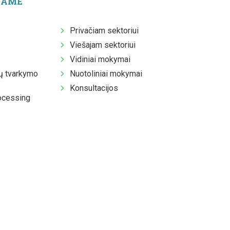
JAME
Privačiam sektoriui
Viešajam sektoriui
Vidiniai mokymai
 tvarkymo
Nuotoliniai mokymai
Konsultacijos
ocessing