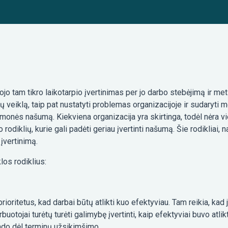
jo tam tikro laikotarpio įvertinimas per jo darbo stebėjimą ir me
jų veiklą, taip pat nustatyti problemas organizacijoje ir sudaryti
monės našumą. Kiekviena organizacija yra skirtinga, todėl nėra v
rodiklių, kurie gali padėti geriau įvertinti našumą. Šie rodikliai
įvertinimą.
los rodiklius:
rioritetus, kad darbai būtų atlikti kuo efektyviau. Tam reikia, kad j
arbuotojai turėtų turėti galimybę įvertinti, kaip efektyviai buvo atl
irado dėl terminų užsikimšimo.