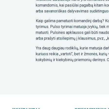
komandomis, kai pasiūlai pagalbą kitam k
arba savanoriškas dalyvavimas sudėtinguo
Kaip galima pamatuoti komandinį darbą? Kom
tyrimus. Pulso tyrimai matuoja įvykių, tiek m
matuoti. Pulsinės apklausos gali būti naud
arba prašyti atsiliepimų į klausimus, pvz.,
Yra daug daugiau rodiklių, kurie matuoja darbu
kuriuos reikia „vartoti“, bet ir žmonės, kurių
kokybinių ir kiekybinių priemonių derinys. Or