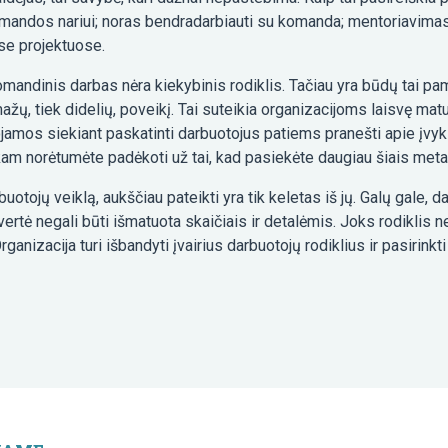
omandos nariui; noras bendradarbiauti su komanda; mentoriavim
se projektuose.
andinis darbas nėra kiekybinis rodiklis. Tačiau yra būdų tai pam
ažų, tiek didelių, poveikį. Tai suteikia organizacijoms laisvę matu
ojamos siekiant paskatinti darbuotojus patiems pranešti apie į
 „kam norėtumėte padėkoti už tai, kad pasiekėte daugiau šiais met
otojų veiklą, aukščiau pateikti yra tik keletas iš jų. Galų gale, dar
 vertė negali būti išmatuota skaičiais ir detalėmis. Joks rodiklis n
ganizacija turi išbandyti įvairius darbuotojų rodiklius ir pasirink