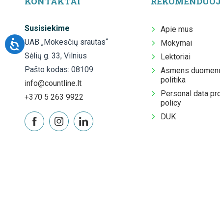
KONTAKTAI
REKOMENDUO
Susisiekime
Apie mus
UAB „Mokesčių srautas“
Mokymai
Sėlių g. 33, Vilnius
Lektoriai
Pašto kodas: 08109
Asmens duomenų
politika
info@countline.lt
Personal data pr
+370 5 263 9922
policy
DUK