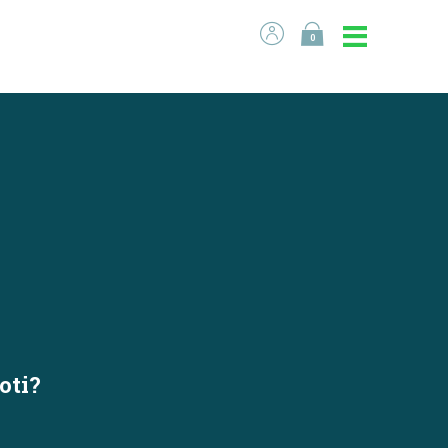
0
oti?