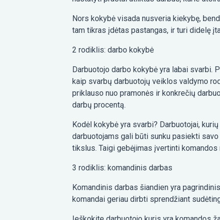
Nors kokybė visada nusveria kiekybę, bendr
tam tikras įdėtas pastangas, ir turi didelę į
2 rodiklis: darbo kokybė
Darbuotojo darbo kokybė yra labai svarbi. P
kaip svarbų darbuotojų veiklos valdymo rodi
priklauso nuo pramonės ir konkrečių darbuo
darbų procentą.
Kodėl kokybė yra svarbi? Darbuotojai, kurių
darbuotojams gali būti sunku pasiekti savo v
tikslus. Taigi gebėjimas įvertinti komandos
3 rodiklis: komandinis darbas
Komandinis darbas šiandien yra pagrindinis 
komandai geriau dirbti sprendžiant sudėting
Ieškokite darbuotojo kuris yra komandos žai