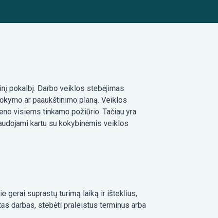
tinį pokalbį. Darbo veiklos stebėjimas
 mokymo ar paaukštinimo planą. Veiklos
ieno visiems tinkamo požiūrio. Tačiau yra
, naudojami kartu su kokybinėmis veiklos
ie gerai suprastų turimą laiką ir išteklius,
iktas darbas, stebėti praleistus terminus arba