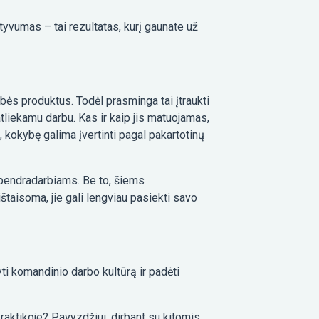
yvumas – tai rezultatas, kurį gaunate už
bės produktus. Todėl prasminga tai įtraukti
tliekamu darbu. Kas ir kaip jis matuojamas,
kokybę galima įvertinti pagal pakartotinų
k bendradarbiams. Be to, šiems
ištaisoma, jie gali lengviau pasiekti savo
ti komandinio darbo kultūrą ir padėti
raktikoje? Pavyzdžiui, dirbant su kitomis