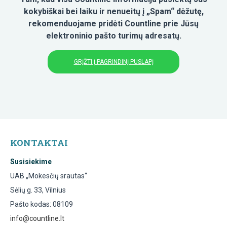
kokybiškai bei laiku ir nenueitų į „Spam“ dėžutę,
rekomenduojame pridėti Countline prie Jūsų
elektroninio pašto turimų adresatų.
GRĮŽTI Į PAGRINDINĮ PUSLAPĮ
KONTAKTAI
Susisiekime
UAB „Mokesčių srautas“
Sėlių g. 33, Vilnius
Pašto kodas: 08109
info@countline.lt