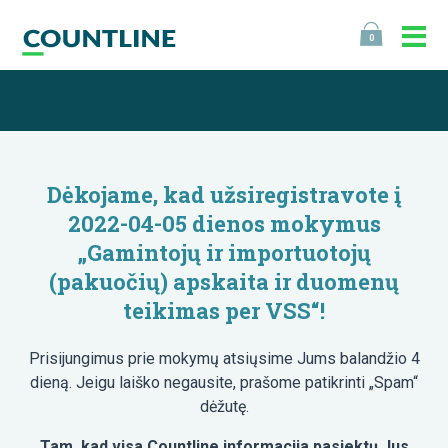
0
Dėkojame, kad užsiregistravote į
2022-04-05 dienos mokymus
„Gamintojų ir importuotojų
(pakuočių) apskaita ir duomenų
teikimas per VSS“!
Prisijungimus prie mokymų atsiųsime Jums balandžio 4
dieną. Jeigu laiško negausite, prašome patikrinti „Spam“
dėžutę.
Tam, kad visa Countline informacija pasiektų Jus