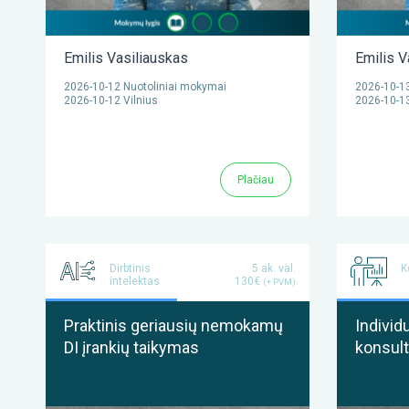
Emilis Vasiliauskas
Emilis V
2026-10-12 Nuotoliniai mokymai
2026-10-13
2026-10-12 Vilnius
2026-10-13
Plačiau
Dirbtinis
5 ak. val.
K
intelektas
130€
(+ PVM)
Praktinis geriausių nemokamų
Individ
DI įrankių taikymas
konsult