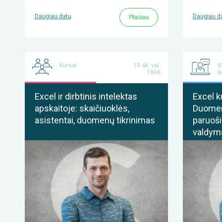
Daugiau datų
Daugiau d
Plačiau
Kursai
15 ak. val.
N
180€
k
Excel ir dirbtinis intelektas
Excel k
apskaitoje: skaičiuoklės,
Duomenų
asistentai, duomenų tikrinimas
paruoši
valdyma