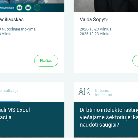
asiliauskas
Vaida Šopytė
 Nuotoliniai mokymai
2026-10-23 Vilnius
 Vilnius
2026-10-23 Vilnius
Plačiau
onsultacija
Dirbtinis
intelektas
uali MS Excel
Dirbtinio intelekto rašt
acija
viešajame sektoriuje: k
naudoti saugiai?