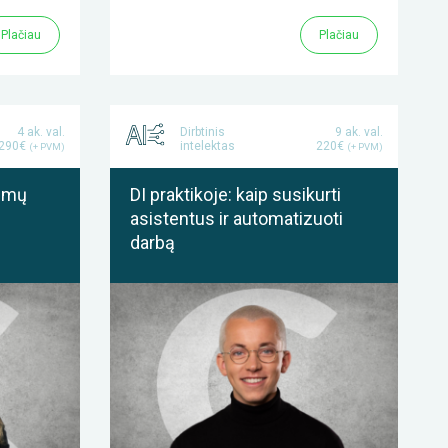
Plačiau
Plačiau
4 ak. val.
Dirbtinis
9 ak. val.
 290€
intelektas
220€
(+ PVM)
(+ PVM)
kimų
DI praktikoje: kaip susikurti
asistentus ir automatizuoti
darbą