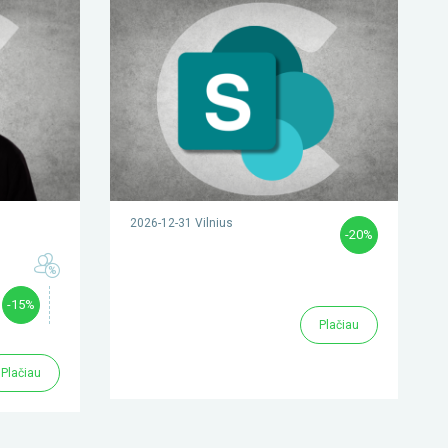
2026-12-31 Vilnius
-20%
-15%
Plačiau
Plačiau