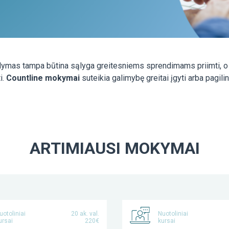
mas tampa būtina sąlyga greitesniems sprendimams priimti, o sk
i.
Countline mokymai
suteikia galimybę greitai įgyti arba pagilin
ARTIMIAUSI MOKYMAI
uotoliniai
20 ak. val.
Nuotoliniai
ursai
220€
kursai