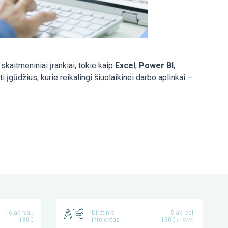
aitmeniniai įrankiai, tokie kaip
Excel
,
Power BI
,
ti įgūdžius, kurie reikalingi šiuolaikinei darbo aplinkai –
16 ak. val.
Dirbtinis
5 ak. val.
180€
intelektas
130€
(+ PVM)