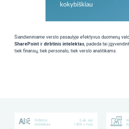
Šiandieniniame verslo pasaulyje efektyvus duomenų valdy
SharePoint
ir
dirbtinis intelektas
, padeda tai įgyvendint
tiek finansų, tiek personalo, tiek verslo analitikams.
Dirbtinis
5 ak. val.
N
intelektas
145€
k
(+ PVM)