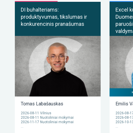
DI buhalteriams:
Excel k
produktyvumas, tikslumas ir
Duomenų
konkurencinis pranašumas
paruoši
valdyma
Tomas Labašauskas
Emilis V
2026-08-11 Vilnius
2026-08-17
2026-08-11 Nuotoliniai mokymai
2026-08-17
2026-11-17 Nuotoliniai mokymai
2026-10-13
…
…