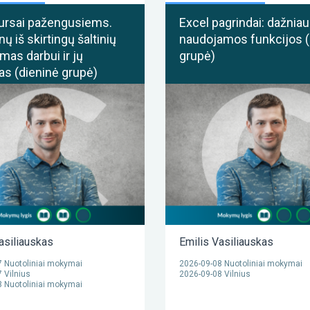
ursai pažengusiems.
Excel pagrindai: dažniau
 iš skirtingų šaltinių
naudojamos funkcijos (
mas darbui ir jų
grupė)
s (dieninė grupė)
asiliauskas
Emilis Vasiliauskas
 Nuotoliniai mokymai
2026-09-08 Nuotoliniai mokymai
 Vilnius
2026-09-08 Vilnius
 Nuotoliniai mokymai