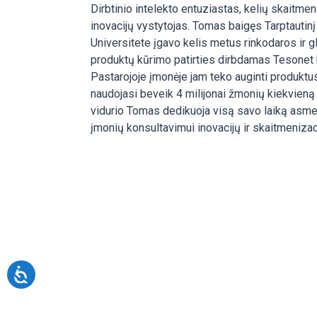
Dirbtinio intelekto entuziastas, kelių skaitmen
inovacijų vystytojas. Tomas baigęs Tarptautinį
Universitete įgavo kelis metus rinkodaros ir g
produktų kūrimo patirties dirbdamas Tesonet 
Pastarojoje įmonėje jam teko auginti produktus
naudojasi beveik 4 milijonai žmonių kiekvien
vidurio Tomas dedikuoja visą savo laiką asme
įmonių konsultavimui inovacijų ir skaitmenizac