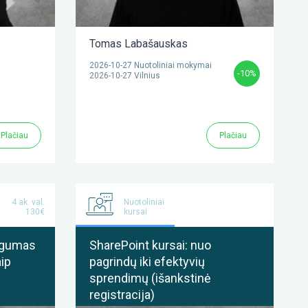
Tomas Labašauskas
2026-10-27 Nuotoliniai mokymai
-10%
2026-10-27 Vilnius
Plačiau
Plačiau
4 ak. val.
Nuotoliniai
130€
kursai
ingumas
SharePoint kursai: nuo
aip
pagrindų iki efektyvių
sprendimų (išankstinė
registracija)