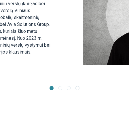
inių verslų įkūrėjas bei
 verslą Vilniaus
lobalių skaitmeninių
bei Avia Solutions Group.
, kuriais šiuo metu
ą mėnesį. Nuo 2023 m.
ninių verslų vystymui bei
ijos klausimais.