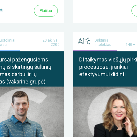
atų
Plačiau
uotoliniai
20 ak. val.
Dirbtinis
ursai
220€
intelektas
140 –
ursai pažengusiems.
DI taikymas viešųjų pir
 iš skirtingų šaltinių
procesuose: įrankiai
mas darbui ir jų
efektyvumui didinti
s (vakarinė grupė)