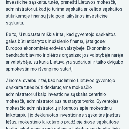
investicine sąskaita, turėtų pranešti Lietuvos mokesčių
administratoriui, kad jo turima sąskaita ar kelios sąskaitos
atitinkamoje finansų įstaigoje laikytinos investicine
sąskaita.
Be to, ši nuostata reiškia ir tai, kad gyventojo sąskaitos
galės būti atidarytos ir užsienio finansų įstaigose:
Europos ekonominės erdvės valstybėje, Ekonominio
bendradarbiavimo ir plėtros organizacijos valstybėje narėje
ar valstybėje, su kuria Lietuva yra sudariusi ir taiko dvigubo
apmokestinimo išvengimo sutartį.
Žinoma, svarbu ir tai, kad nuolatinio Lietuvos gyventojo
sąskaita turės būti deklaruojama mokesčio
administratoriui kaip investicinė sąskaita centrinio
mokesčių administratoriaus nustatyta tvarka. Gyventojas
mokesčio administratorių informuos apie mokestiniu
laikotarpiu į jo deklaruotas investicines sąskaitas įneštas
lėšas, mokestinio laikotarpio pradžioje šiose sąskaitose
turėtą ankstesniais mokestiniais laikotarpiais įneštų lėšų