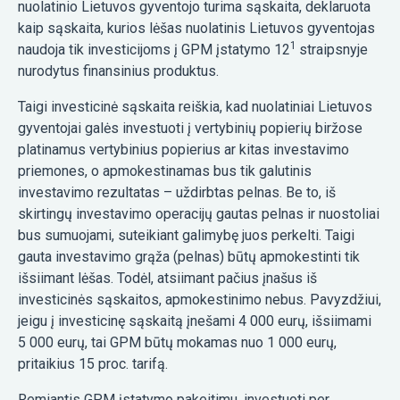
nuolatinio Lietuvos gyventojo turima sąskaita, deklaruota
kaip sąskaita, kurios lėšas nuolatinis Lietuvos gyventojas
1
naudoja tik investicijoms į GPM įstatymo 12
straipsnyje
nurodytus finansinius produktus.
Taigi investicinė sąskaita reiškia, kad nuolatiniai Lietuvos
gyventojai galės investuoti į vertybinių popierių biržose
platinamus vertybinius popierius ar kitas investavimo
priemones, o apmokestinamas bus tik galutinis
investavimo rezultatas – uždirbtas pelnas. Be to, iš
skirtingų investavimo operacijų gautas pelnas ir nuostoliai
bus sumuojami, suteikiant galimybę juos perkelti. Taigi
gauta investavimo grąža (pelnas) būtų apmokestinti tik
išsiimant lėšas. Todėl, atsiimant pačius įnašus iš
investicinės sąskaitos, apmokestinimo nebus. Pavyzdžiui,
jeigu į investicinę sąskaitą įnešami 4 000 eurų, išsiimami
5 000 eurų, tai GPM būtų mokamas nuo 1 000 eurų,
pritaikius 15 proc. tarifą.
Remiantis GPM įstatymo pakeitimu, investuoti per