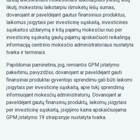
likutį, mokestiniu laikotarpiu išmokėtų lėšų sumas,
dovanojant ar paveldėjant gautus finansinius produktus,
laikomus įsigytais per investicinę sąskaitą, investicinės
sąskaitos uždarymą ir kitą pajamų mokesčiui nuo per
investicinę sąskaitą gautų pajamų apskaičiuoti reikalingą
informaciją centrinio mokesčio administratoriaus nustatyta
tvarka ir terminais.
Papildomai paminėtina, jog, remiantis GPM įstatymo
pakeitimu, pavyzdžiui, dovanojant ar paveldėjant gauti
finansiniai produktai gyventojo sprendimu gali būti laikomi
įsigytais per investicinę sąskaitą, apie tokį sprendimą
informuojant mokesčių administratorių. Dovanojant ar
paveldėjant gautų finansinių produktų, laikomų įsigytais
per investicinę sąskaitą, įsigijimo kaina apskaičiuojama
GPM įstatymo 19 straipsnyje nustatyta tvarka.