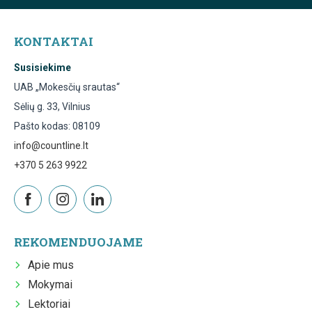
KONTAKTAI
Susisiekime
UAB „Mokesčių srautas“
Sėlių g. 33, Vilnius
Pašto kodas: 08109
info@countline.lt
+370 5 263 9922
REKOMENDUOJAME
Apie mus
Mokymai
Lektoriai