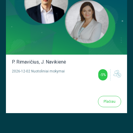
P. Rimavičius
,
J. Navikienė
2026-12-02 Nuotoliniai mokymai
-5%
Plačiau