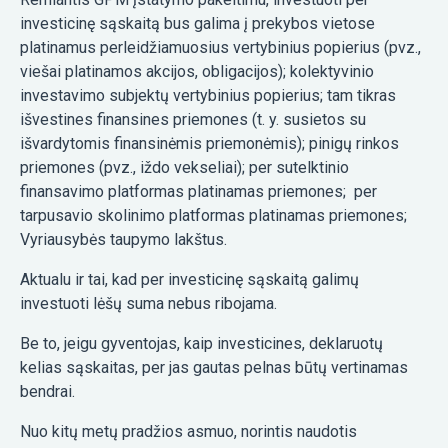
investicinę sąskaitą bus galima į prekybos vietose
platinamus perleidžiamuosius vertybinius popierius (pvz.,
viešai platinamos akcijos, obligacijos); kolektyvinio
investavimo subjektų vertybinius popierius; tam tikras
išvestines finansines priemones (t. y. susietos su
išvardytomis finansinėmis priemonėmis); pinigų rinkos
priemones (pvz., iždo vekseliai); per sutelktinio
finansavimo platformas platinamas priemones; per
tarpusavio skolinimo platformas platinamas priemones;
Vyriausybės taupymo lakštus.
Aktualu ir tai, kad per investicinę sąskaitą galimų
investuoti lėšų suma nebus ribojama.
Be to, jeigu gyventojas, kaip investicines, deklaruotų
kelias sąskaitas, per jas gautas pelnas būtų vertinamas
bendrai.
Nuo kitų metų pradžios asmuo, norintis naudotis