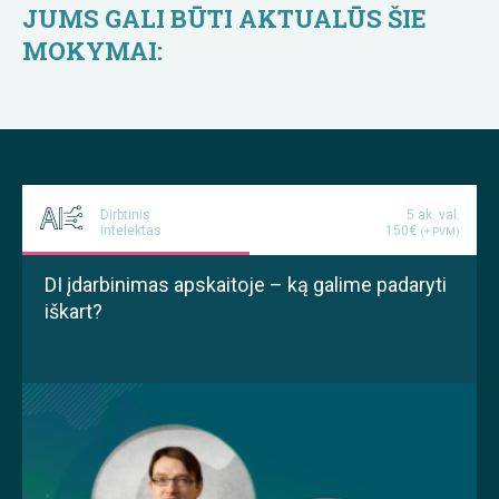
JUMS GALI BŪTI AKTUALŪS ŠIE
MOKYMAI:
Dirbtinis
5 ak. val.
intelektas
150€
(+ PVM)
DI įdarbinimas apskaitoje – ką galime padaryti
iškart?