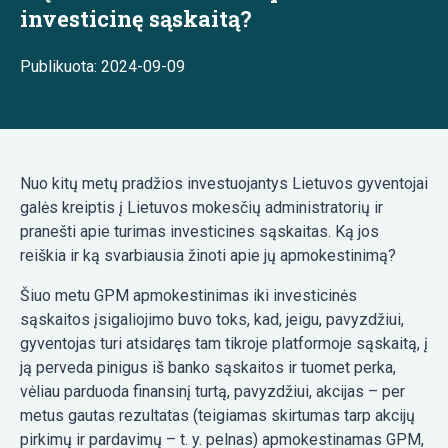
investicinę sąskaitą?
Publikuota: 2024-09-09
Nuo kitų metų pradžios investuojantys Lietuvos gyventojai
galės kreiptis į Lietuvos mokesčių administratorių ir
pranešti apie turimas investicines sąskaitas. Ką jos
reiškia ir ką svarbiausia žinoti apie jų apmokestinimą?
Šiuo metu GPM apmokestinimas iki investicinės
sąskaitos įsigaliojimo buvo toks, kad, jeigu, pavyzdžiui,
gyventojas turi atsidaręs tam tikroje platformoje sąskaitą, į
ją perveda pinigus iš banko sąskaitos ir tuomet perka,
vėliau parduoda finansinį turtą, pavyzdžiui, akcijas – per
metus gautas rezultatas (teigiamas skirtumas tarp akcijų
pirkimų ir pardavimų – t. y. pelnas) apmokestinamas GPM,