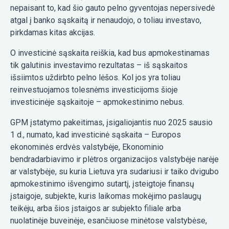
nepaisant to, kad šio gauto pelno gyventojas nepersivedė
atgal į banko sąskaitą ir nenaudojo, o toliau investavo,
pirkdamas kitas akcijas.
O investicinė sąskaita reiškia, kad bus apmokestinamas
tik galutinis investavimo rezultatas – iš sąskaitos
išsiimtos uždirbto pelno lėšos. Kol jos yra toliau
reinvestuojamos tolesnėms investicijoms šioje
investicinėje sąskaitoje – apmokestinimo nebus.
GPM įstatymo pakeitimas, įsigaliojantis nuo 2025 sausio
1 d., numato, kad investicinė sąskaita – Europos
ekonominės erdvės valstybėje, Ekonominio
bendradarbiavimo ir plėtros organizacijos valstybėje narėje
ar valstybėje, su kuria Lietuva yra sudariusi ir taiko dvigubo
apmokestinimo išvengimo sutartį, įsteigtoje finansų
įstaigoje, subjekte, kuris laikomas mokėjimo paslaugų
teikėju, arba šios įstaigos ar subjekto filiale arba
nuolatinėje buveinėje, esančiuose minėtose valstybėse,