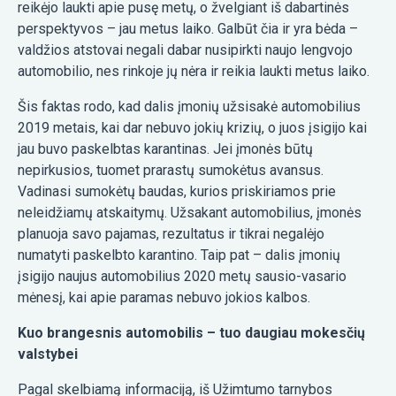
reikėjo laukti apie pusę metų, o žvelgiant iš dabartinės
perspektyvos – jau metus laiko. Galbūt čia ir yra bėda –
valdžios atstovai negali dabar nusipirkti naujo lengvojo
automobilio, nes rinkoje jų nėra ir reikia laukti metus laiko.
Šis faktas rodo, kad dalis įmonių užsisakė automobilius
2019 metais, kai dar nebuvo jokių krizių, o juos įsigijo kai
jau buvo paskelbtas karantinas. Jei įmonės būtų
nepirkusios, tuomet prarastų sumokėtus avansus.
Vadinasi sumokėtų baudas, kurios priskiriamos prie
neleidžiamų atskaitymų. Užsakant automobilius, įmonės
planuoja savo pajamas, rezultatus ir tikrai negalėjo
numatyti paskelbto karantino. Taip pat – dalis įmonių
įsigijo naujus automobilius 2020 metų sausio-vasario
mėnesį, kai apie paramas nebuvo jokios kalbos.
Kuo brangesnis automobilis – tuo daugiau mokesčių
valstybei
Pagal skelbiamą informaciją, iš Užimtumo tarnybos