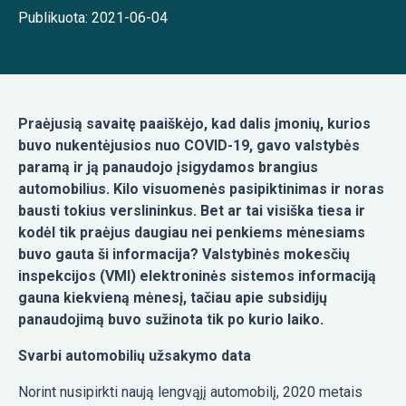
Publikuota: 2021-06-04
Praėjusią savaitę paaiškėjo, kad dalis įmonių, kurios
buvo nukentėjusios nuo COVID-19, gavo valstybės
paramą ir ją panaudojo įsigydamos brangius
automobilius. Kilo visuomenės pasipiktinimas ir noras
bausti tokius verslininkus. Bet ar tai visiška tiesa ir
kodėl tik praėjus daugiau nei penkiems mėnesiams
buvo gauta ši informacija? Valstybinės mokesčių
inspekcijos (VMI) elektroninės sistemos informaciją
gauna kiekvieną mėnesį, tačiau apie subsidijų
panaudojimą buvo sužinota tik po kurio laiko.
Svarbi automobilių užsakymo data
Norint nusipirkti naują lengvąjį automobilį, 2020 metais