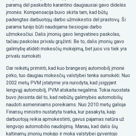
paramą dėl paskelbto karantino daugiausiai gavo didelės
įmonės. Kompensacija buvo skirta tam, kad būtų
padengtas darbuotojų darbo užmokestis dėl prastovų. Ši
parama turėjo būti naudojama tiesiogiai darbo
užmokesčiui. Dalis įmonių gavo lengvatines paskolas,
tačiau paskolas privalu grąžinti. Be to, dalis įmonių gavo
galimybę atidėti mokesčių mokėjimą, bet juos vis tiek yra
privalu sumokėti.
Dar reikėtų priminti, kad kuo brangesnį automobilį įmonė
pirko, tuo daugiau mokesčių valstybei tenka sumokėti. Nuo
2002 metų PVM įstatyme yra nurodyta, kad įsigyjant
lengvąjį automobilį, PVM atskaita negalima. Tokia nuostata
buvo įteisinta dėl to, kad nebūtų galimybės automobilių
naudoti asmeniniams poreikiams. Nuo 2010 metų galioja
Finansų ministro nustatyta tvarka, kur pasakyta, kaip
darbuotoją reikia apmokestinti, gavus pajamas natūra už
lengvojo automobilio naudojimą. Manau, kad dalis šių
kaltinamų įmonių mokėjo ir moka valstybei gyventojo