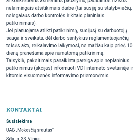
ar konkretiems asmenims padarymu, padidintos rizikos
nelaimingais atsitikimais darbe (tai susiję su statybviečių,
nelegalaus darbo kontrolės ir kitais planiniais
patikrinimais).
Jei planuojama atlikti patikrinimą, susijusį su darbuotojų
sauga ir sveikata, dėl darbo santykius reglamentuojančių
teisės aktų reikalavimo laikymosi, ne mažiau kaip prieš 10
dienų pranešama apie numatomą patikrinimą.
Taisyklių pakeitimais panaikinta pareiga apie neplaninius
patikrinimus (akcijas) informuoti VDI interneto svetainėje ir
kitomis visuomenės informavimo priemonėmis.
KONTAKTAI
Susisiekime
UAB „Mokesčių srautas“
Sėlių g. 33, Vilnius