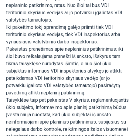
neplaninio patikrinimo, ratas. Nuo šiol tai bus VDI
teritorinio skyriaus vedėjas ar jo potvarkiu įgaliotas VDI
valstybės tarnautojas.
Iki pakeitimo tokį sprendimą galėjo priimti tiek VDI
teritorinio skyriaus vedėjas, tiek VDI inspektorius arba
vyriausiasis valstybinis darbo inspektorius.
Pakeistas pranešimas apie neplaninius patikrinimus: iki
šiol buvo reikalaujama pranešti iš anksto, išskyrus tam
tikras taisyklėse nurodytas išimtis, o nuo šiol ūkio
subjektus informuos VDI inspektorius atvykęs jo atlikti,
pateikdamas VDI teritorinio skyriaus vedėjo (ar jo
potvarkiu įgalioto VDI valstybės tarnautojo) pasirašytą
pavedimą atlikti neplaninį patikrinimą.
Taisyklėse taip pat pakeistas V skyrius, reglamentuojantis
ūkio subjektų informavimo apie planinį patikrinimą būdus.
Įvesta nauja nuostata, kad ūkio subjektai iš anksto
neinformuojami apie planinius patikrinimus, susijusius su
nelegalaus darbo kontrole, reikšmingos žalos visuomenei