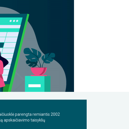
ičiuoklė parengta remiantis 2002
šą apskaičiavimo taisyklių