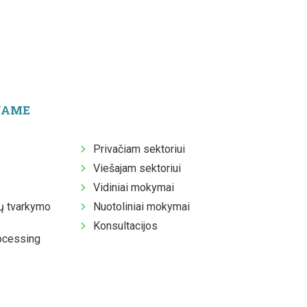
JAME
Privačiam sektoriui
Viešajam sektoriui
Vidiniai mokymai
 tvarkymo
Nuotoliniai mokymai
Konsultacijos
ocessing