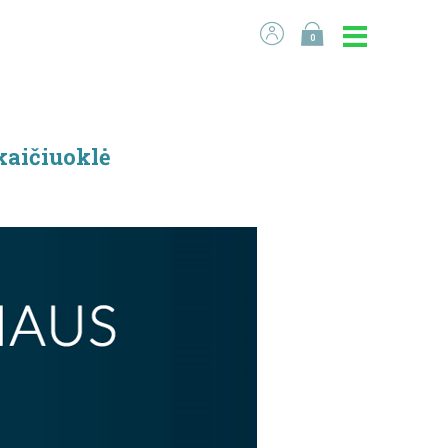
0
kaičiuoklė