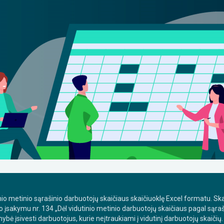
nio metinio sąrašinio darbuotojų skaičiaus skaičiuoklę Excel formatu.
Ska
o įsakymu nr. 134 „Dėl vidutinio metinio darbuotojų skaičiaus pagal sąra
mybė įsivesti darbuotojus, kurie neįtraukiami į vidutinį darbuotojų skaičių.