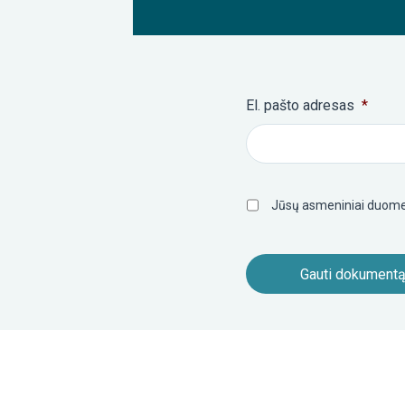
El. pašto adresas
*
Privatumo
Jūsų asmeniniai duome
politika
*