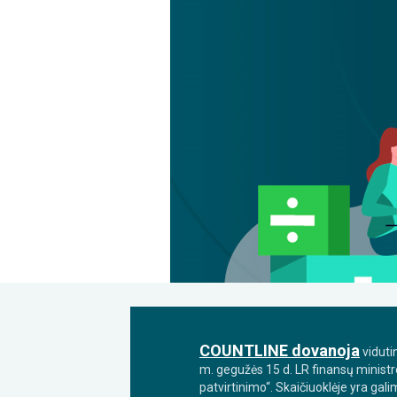
COUNTLINE dovanoja
viduti
m. gegužės 15 d. LR finansų ministr
patvirtinimo“. Skaičiuoklėje yra gali