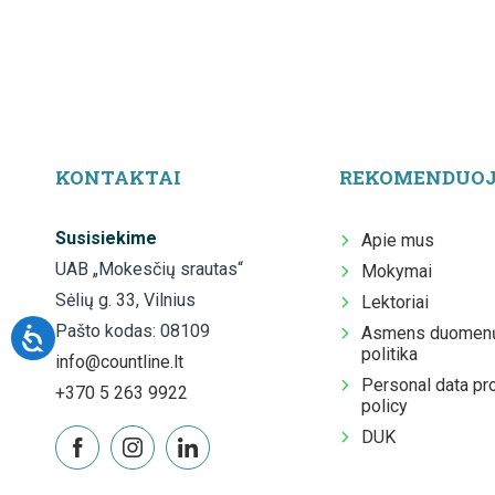
KONTAKTAI
REKOMENDUO
Susisiekime
Apie mus
UAB „Mokesčių srautas“
Mokymai
Sėlių g. 33, Vilnius
Lektoriai
Pašto kodas: 08109
Asmens duomenų
politika
info@countline.lt
Personal data pr
+370 5 263 9922
policy
DUK