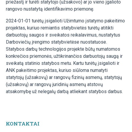
priežastį ir turėti statytojo (užsakovo) ar jo vieno įgalioto
rangovo nustatytą identifikavimo priemonę.
2024-01-01 turėtų įsigalioti Užimtumo įstatymo pakeitimo
projektas, kuriuo remiantis statybvietės turėtų atitikti
darbuotojų saugos ir sveikatos reikalavimus, nustatytus
Darboviečių įrengimo statybvietėse nuostatuose.
Statybos darbų technologijos projekte būtų numatomos
konkrečios priemonės, užtikrinančios darbuotojų saugą ir
sveikatą statinio statybos metu. Kartu turėtų įsigalioti ir
ANK pakeitimo projektas, kuriuo siūloma numatyti
statytojų (užsakovų) ar rangovų fizinių asmenų, statytojų
(užsakovų) ar rangovų juridinių asmenų atstovų
atsakomybę už nelegalų darbą atliekant statybos darbus.
KONTAKTAI