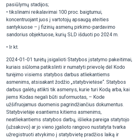
pasiūlymų stadijos;
• tikslinami reikalavimai 100 proc. baigtumui,
koncentruojant juos į vartotojų apsaugą ateities
santykiuose – į fizinių asmenų pirkimo-pardavimo
sandorius objektuose, kurių SLD išduoti po 2024 m.
• Ir kt.
2024-01-01 turėtų įsigalioti Statybos įstatymo pakeitimai,
kuriais siūloma patikslinti ir numatyti prievolę dėl Kodo
turėjimo visiems statybos darbus atliekantiems
asmenims, atsisakant žodžio „statybvietėse“. Statybos
darbus galėtų atlikti tik asmenys, kurie turi Kodą arba, kai
jiems Kodas negali būti suformuotas, – Kode
užšifruojamus duomenis pagrindžiančius dokumentus.
Statybvietėje esantiems kitiems asmenims,
neatliekantiems statybos darbų, išlieka pareiga statytojo
(užsakovo) ar jo vieno įgalioto rangovo nustatyta tvarka
užregistruoti atvykimo į statybvietę pradžios laiką ir