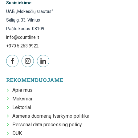
Susisiekime
UAB „Mokesčių srautas“
Sėlių g. 33, Vilnius
Pašto kodas: 08109
info@countline.lt
+370 5 263 9922
REKOMENDUOJAME
Apie mus
Mokymai
Lektoriai
Asmens duomenų tvarkymo politika
Personal data processing policy
DUK