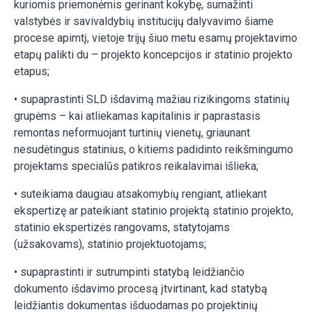
kuriomis priemonėmis gerinant kokybę, sumažinti
valstybės ir savivaldybių institucijų dalyvavimo šiame
procese apimtį, vietoje trijų šiuo metu esamų projektavimo
etapų palikti du – projekto koncepcijos ir statinio projekto
etapus;
• supaprastinti SLD išdavimą mažiau rizikingoms statinių
grupėms – kai atliekamas kapitalinis ir paprastasis
remontas neformuojant turtinių vienetų, griaunant
nesudėtingus statinius, o kitiems padidinto reikšmingumo
projektams specialūs patikros reikalavimai išlieka;
• suteikiama daugiau atsakomybių rengiant, atliekant
ekspertizę ar pateikiant statinio projektą statinio projekto,
statinio ekspertizės rangovams, statytojams
(užsakovams), statinio projektuotojams;
• supaprastinti ir sutrumpinti statybą leidžiančio
dokumento išdavimo procesą įtvirtinant, kad statybą
leidžiantis dokumentas išduodamas po projektinių