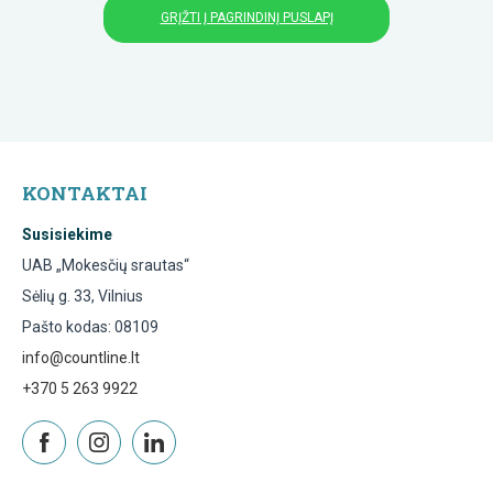
GRĮŽTI Į PAGRINDINĮ PUSLAPĮ
KONTAKTAI
Susisiekime
UAB „Mokesčių srautas“
Sėlių g. 33, Vilnius
Pašto kodas: 08109
info@countline.lt
+370 5 263 9922