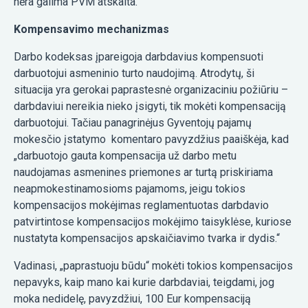
nėra galima PVM atskaita.
Kompensavimo mechanizmas
Darbo kodeksas įpareigoja darbdavius kompensuoti
darbuotojui asmeninio turto naudojimą. Atrodytų, ši
situacija yra gerokai paprastesnė organizaciniu požiūriu –
darbdaviui nereikia nieko įsigyti, tik mokėti kompensaciją
darbuotojui. Tačiau panagrinėjus Gyventojų pajamų
mokesčio įstatymo komentaro pavyzdžius paaiškėja, kad
„darbuotojo gauta kompensacija už darbo metu
naudojamas asmenines priemones ar turtą priskiriama
neapmokestinamosioms pajamoms, jeigu tokios
kompensacijos mokėjimas reglamentuotas darbdavio
patvirtintose kompensacijos mokėjimo taisyklėse, kuriose
nustatyta kompensacijos apskaičiavimo tvarka ir dydis.“
Vadinasi, „paprastuoju būdu“ mokėti tokios kompensacijos
nepavyks, kaip mano kai kurie darbdaviai, teigdami, jog
moka nedidelę, pavyzdžiui, 100 Eur kompensaciją