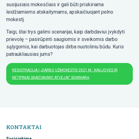
susijusiais mokesčiais ir gali būti priskiriama
leidžiamiems atskaitymams, apskaičiuojant pelno
mokestį.
Taigi, štai trys galimi scenarijai, kaip darbdaviui įvykdyti
prievolę – pasirūpinti saugiomis ir sveikomis darbo
sąlygomis, kai darbuotojas dirba nuotoliniu būdu. Kuris
patraukliausias jums?
REGISTRACIJA Į „DARBO UŽMOKESTIS 2021 M.: NAUJOVĖS IR
NETIPINIAI SKAIČIAVIMO ATVEJAI” SEMINARĄ
KONTAKTAI
Susisiekime