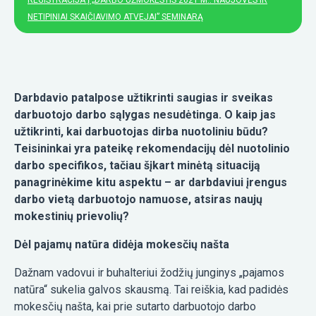
REGISTRACIJA Į „DARBO UŽMOKESTIS 2021 M.: NAUJOVĖS IR
NETIPINIAI SKAIČIAVIMO ATVEJAI” SEMINARĄ
Darbdavio patalpose užtikrinti saugias ir sveikas
darbuotojo darbo sąlygas nesudėtinga. O kaip jas
užtikrinti, kai darbuotojas dirba nuotoliniu būdu?
Teisininkai yra pateikę rekomendacijų dėl nuotolinio
darbo specifikos, tačiau šįkart minėtą situaciją
panagrinėkime kitu aspektu – ar darbdaviui įrengus
darbo vietą darbuotojo namuose, atsiras naujų
mokestinių prievolių?
Dėl pajamų natūra didėja mokesčių našta
Dažnam vadovui ir buhalteriui žodžių junginys „pajamos
natūra“ sukelia galvos skausmą. Tai reiškia, kad padidės
mokesčių našta, kai prie sutarto darbuotojo darbo