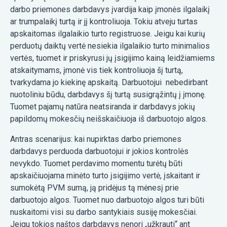
darbo priemones darbdavys įvardija kaip įmonės ilgalaikį
ar trumpalaikį turtą ir jį kontroliuoja. Tokiu atveju turtas
apskaitomas ilgalaikio turto registruose. Jeigu kai kurių
perduotų daiktų vertė nesiekia ilgalaikio turto minimalios
vertės, tuomet ir priskyrusi jų įsigijimo kainą leidžiamiems
atskaitymams, įmonė vis tiek kontroliuoja šį turtą,
tvarkydama jo kiekinę apskaitą. Darbuotojui nebedirbant
nuotoliniu būdu, darbdavys šį turtą susigrąžintų į įmonę.
Tuomet pajamų natūra neatsiranda ir darbdavys jokių
papildomų mokesčių neišskaičiuoja iš darbuotojo algos.
Antras scenarijus: kai nupirktas darbo priemones
darbdavys perduoda darbuotojui ir jokios kontrolės
nevykdo. Tuomet perdavimo momentu turėtų būti
apskaičiuojama minėto turto įsigijimo vertė, įskaitant ir
sumokėtą PVM sumą, ją pridėjus tą mėnesį prie
darbuotojo algos. Tuomet nuo darbuotojo algos turi būti
nuskaitomi visi su darbo santykiais susiję mokesčiai.
Jeigu tokios naštos darbdavys nenori „užkrauti“ ant