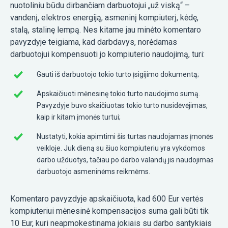
nuotoliniu būdu dirbančiam darbuotojui „už viską“ –
vandenį, elektros energiją, asmeninį kompiuterį, kėdę,
stalą, stalinę lempą. Nes kitame jau minėto komentaro
pavyzdyje teigiama, kad darbdavys, norėdamas
darbuotojui kompensuoti jo kompiuterio naudojimą, turi:
Gauti iš darbuotojo tokio turto įsigijimo dokumentą;
Apskaičiuoti mėnesinę tokio turto naudojimo sumą.
Pavyzdyje buvo skaičiuotas tokio turto nusidėvėjimas,
kaip ir kitam įmonės turtui;
Nustatyti, kokia apimtimi šis turtas naudojamas įmonės
veikloje. Juk dieną su šiuo kompiuteriu yra vykdomos
darbo užduotys, tačiau po darbo valandų jis naudojimas
darbuotojo asmeninėms reikmėms.
Komentaro pavyzdyje apskaičiuota, kad 600 Eur vertės
kompiuteriui mėnesinė kompensacijos suma gali būti tik
10 Eur, kuri neapmokestinama jokiais su darbo santykiais