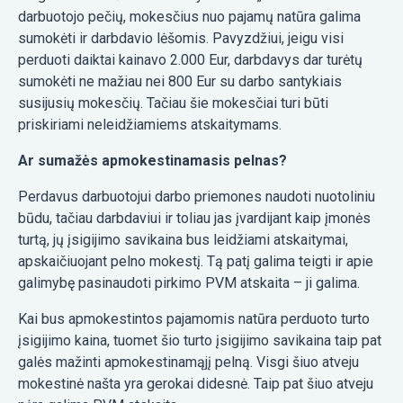
darbuotojo pečių, mokesčius nuo pajamų natūra galima
sumokėti ir darbdavio lėšomis. Pavyzdžiui, jeigu visi
perduoti daiktai kainavo 2.000 Eur, darbdavys dar turėtų
sumokėti ne mažiau nei 800 Eur su darbo santykiais
susijusių mokesčių. Tačiau šie mokesčiai turi būti
priskiriami neleidžiamiems atskaitymams.
Ar sumažės apmokestinamasis pelnas?
Perdavus darbuotojui darbo priemones naudoti nuotoliniu
būdu, tačiau darbdaviui ir toliau jas įvardijant kaip įmonės
turtą, jų įsigijimo savikaina bus leidžiami atskaitymai,
apskaičiuojant pelno mokestį. Tą patį galima teigti ir apie
galimybę pasinaudoti pirkimo PVM atskaita – ji galima.
Kai bus apmokestintos pajamomis natūra perduoto turto
įsigijimo kaina, tuomet šio turto įsigijimo savikaina taip pat
galės mažinti apmokestinamąjį pelną. Visgi šiuo atveju
mokestinė našta yra gerokai didesnė. Taip pat šiuo atveju