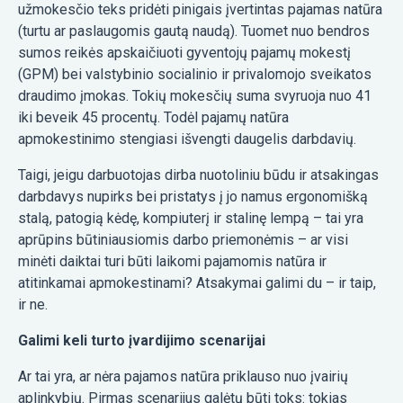
užmokesčio teks pridėti pinigais įvertintas pajamas natūra
(turtu ar paslaugomis gautą naudą). Tuomet nuo bendros
sumos reikės apskaičiuoti gyventojų pajamų mokestį
(GPM) bei valstybinio socialinio ir privalomojo sveikatos
draudimo įmokas. Tokių mokesčių suma svyruoja nuo 41
iki beveik 45 procentų. Todėl pajamų natūra
apmokestinimo stengiasi išvengti daugelis darbdavių.
Taigi, jeigu darbuotojas dirba nuotoliniu būdu ir atsakingas
darbdavys nupirks bei pristatys į jo namus ergonomišką
stalą, patogią kėdę, kompiuterį ir stalinę lempą – tai yra
aprūpins būtiniausiomis darbo priemonėmis – ar visi
minėti daiktai turi būti laikomi pajamomis natūra ir
atitinkamai apmokestinami? Atsakymai galimi du – ir taip,
ir ne.
Galimi keli turto įvardijimo scenarijai
Ar tai yra, ar nėra pajamos natūra priklauso nuo įvairių
aplinkybių. Pirmas scenarijus galėtų būti toks: tokias