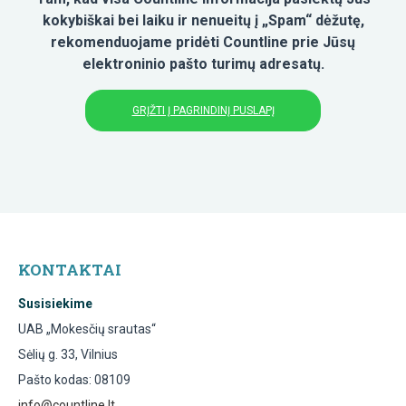
kokybiškai bei laiku ir nenueitų į „Spam“ dėžutę,
rekomenduojame pridėti Countline prie Jūsų
elektroninio pašto turimų adresatų.
GRĮŽTI Į PAGRINDINĮ PUSLAPĮ
KONTAKTAI
Susisiekime
UAB „Mokesčių srautas“
Sėlių g. 33, Vilnius
Pašto kodas: 08109
info@countline.lt