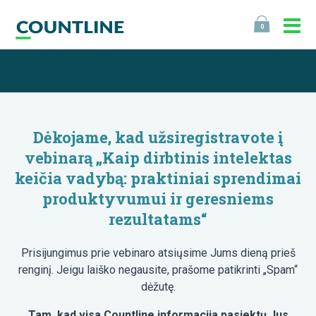
0
Dėkojame, kad užsiregistravote į
vebinarą „
Kaip dirbtinis intelektas
keičia vadybą: praktiniai sprendimai
produktyvumui ir geresniems
rezultatams
“
Prisijungimus prie vebinaro atsiųsime Jums dieną prieš
renginį. Jeigu laiško negausite, prašome patikrinti „Spam“
dėžutę.
Tam, kad visa Countline informacija pasiektų Jus