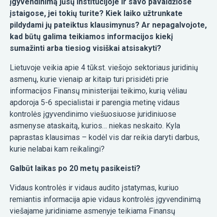
įgyvendinimą jūsų institucijoje ir savo pavaldžiose
įstaigose, jei tokių turite? Kiek laiko užtrunkate
pildydami jų pateiktus klausimynus? Ar nepagalvojote,
kad būtų galima teikiamos informacijos kiekį
sumažinti arba tiesiog visiškai atsisakyti?
Lietuvoje veikia apie 4 tūkst. viešojo sektoriaus juridinių
asmenų, kurie vienaip ar kitaip turi prisidėti prie
informacijos Finansų ministerijai teikimo, kurią vėliau
apdoroja 5-6 specialistai ir parengia metinę vidaus
kontrolės įgyvendinimo viešuosiuose juridiniuose
asmenyse ataskaitą, kurios… niekas neskaito. Kyla
paprastas klausimas – kodėl vis dar reikia daryti darbus,
kurie nelabai kam reikalingi?
Galbūt laikas po 20 metų pasikeisti?
Vidaus kontrolės ir vidaus audito įstatymas, kuriuo
remiantis informacija apie vidaus kontrolės įgyvendinimą
viešajame juridiniame asmenyje teikiama Finansų