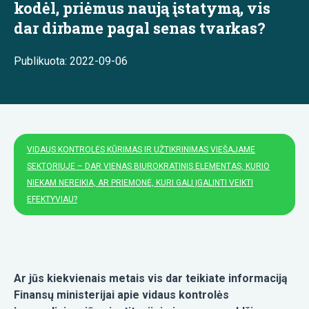
kodėl, priėmus naują įstatymą, vis
dar dirbame pagal senas tvarkas?
Publikuota: 2022-09-06
VIDAUS KONTROLĖS KŪRIMAS IR UŽTIKRINIMAS VIEŠAJAME
SEKTORIUJE – DAR VIENAS BIUROKRATINIS ELEMENTAS, KURIO
NIEKAM NEREIKIA, AR PRIEMONĖ, KURI GALI ĮGALINTI VEIKTI
EFEKTYVIAU?
Ar jūs kiekvienais metais vis dar teikiate informaciją
Finansų ministerijai apie vidaus kontrolės