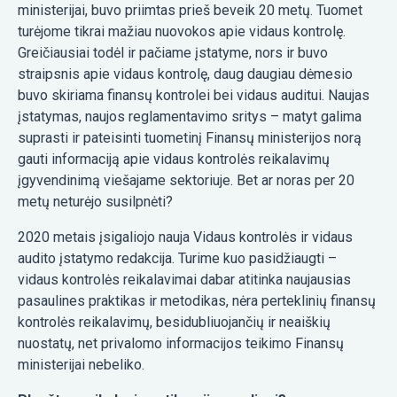
ministerijai, buvo priimtas prieš beveik 20 metų. Tuomet
turėjome tikrai mažiau nuovokos apie vidaus kontrolę.
Greičiausiai todėl ir pačiame įstatyme, nors ir buvo
straipsnis apie vidaus kontrolę, daug daugiau dėmesio
buvo skiriama finansų kontrolei bei vidaus auditui. Naujas
įstatymas, naujos reglamentavimo sritys – matyt galima
suprasti ir pateisinti tuometinį Finansų ministerijos norą
gauti informaciją apie vidaus kontrolės reikalavimų
įgyvendinimą viešajame sektoriuje. Bet ar noras per 20
metų neturėjo susilpnėti?
2020 metais įsigaliojo nauja Vidaus kontrolės ir vidaus
audito įstatymo redakcija. Turime kuo pasidžiaugti –
vidaus kontrolės reikalavimai dabar atitinka naujausias
pasaulines praktikas ir metodikas, nėra perteklinių finansų
kontrolės reikalavimų, besidubliuojančių ir neaiškių
nuostatų, net privalomo informacijos teikimo Finansų
ministerijai nebeliko.