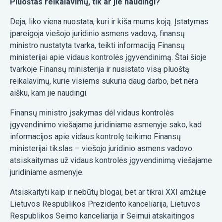
Pluoštas reikalavimų, tik ar jie naudingi?
Deja, liko viena nuostata, kuri ir kiša mums koją. Įstatymas
įpareigoja viešojo juridinio asmens vadovą, finansų
ministro nustatyta tvarka, teikti informaciją Finansų
ministerijai apie vidaus kontrolės įgyvendinimą. Štai šioje
tvarkoje Finansų ministerija ir nusistato visą pluoštą
reikalavimų, kurie visiems sukuria daug darbo, bet nėra
aišku, kam jie naudingi.
Finansų ministro įsakymas dėl vidaus kontrolės
įgyvendinimo viešajame juridiniame asmenyje sako, kad
informacijos apie vidaus kontrolę teikimo Finansų
ministerijai tikslas – viešojo juridinio asmens vadovo
atsiskaitymas už vidaus kontrolės įgyvendinimą viešajame
juridiniame asmenyje.
Atsiskaityti kaip ir nebūtų blogai, bet ar tikrai XXI amžiuje
Lietuvos Respublikos Prezidento kanceliarija, Lietuvos
Respublikos Seimo kanceliarija ir Seimui atskaitingos