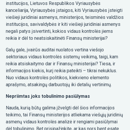
institucijos, Lietuvos Respublikos Vyriausybės
kanceliarija, Vyriausybės įstaigos, kiti Vyriausybės įsteigti
viešieji juridiniai asmenys, ministerijos, teisminės valdžios
institucijos, savivaldybės ir kiti viešieji juridiniai asmenys
negali patys įsivertinti, kokios vidaus kontrolės jiems
reikia ir dėl to neatsiskaitinėti Finansų ministerijai?
Galų gale, įvairūs auditai nuolatos vertina viešojo
sektoriaus vidaus kontrolės sistemų veikimą, taigi, kam
reikia atsiskaitymo dar ir Finansų ministerijai? Tiesa, ir
informacijos kiekis, kurį reikia pateikti – tikrai nekuklus.
Nuo vidaus kontrolės politikos, kiekvieno elemento
aprašymo, atsakingų darbuotojų iki detalių vertinimų.
Nepriimtas joks tobulinimo pasiūlymas
Nauda, kurią būtų galima įžvelgti dėl šios informacijos
teikimo, tai Finansų ministerijos atliekama viešųjų juridinių
asmenų vidaus kontrolės analizė ir rengiami pasiūlymai
dėl tobulinimo. Bet prisipažinkite, ar kas nors bent esate