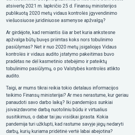
atsivertę 2021 m. lapkričio 25 d. Finansų ministerijos
publikuotą 2020 metų vidaus kontrolės įgyvendinimo
viešuosiuose juridiniuose asmenyse apžvalgą?
Ar girdėjote, kad remiantis šia ar bet kuria ankstesne
apžvalga būtų buvęs priimtas koks nors tobulinimo
pasiūlymas? Net ir nuo 2020 metų įsigaliojęs Vidaus
kontrolės ir vidaus audito įstatymo pakeitimas buvo
pradėtas ne dėl kasmetinio stebėjimo ir pateiktų
tobulinimo pasiūlymų, o po Valstybės kontrolės atlikto
audito.
Taigi, ar mums tikrai reikia tokio detalaus informacijos
teikimo Finansų ministerijai? Ar mes nerastume, kur geriau
panaudoti savo darbo laiką? Iki pandemijos sunkiai
įsivaizdavome darbą nuotoliniu būdu ir virtualius
susitikimus, o dabar tai jau visiškai įprasta. Kokia
pandemija turi užklupti, kad rastume savyje jėgų nedaryti
darbų, kurių kuriama pridėtinė vertė labai abejotina?