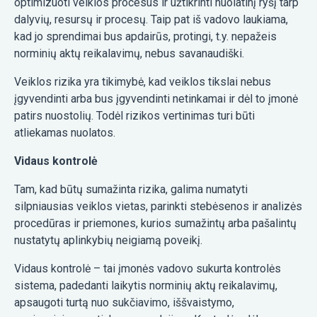
optimizuoti veiklos procesus ir užtikrinti nuolatinį ryšį tarp
dalyvių, resursų ir procesų. Taip pat iš vadovo laukiama,
kad jo sprendimai bus apdairūs, protingi, t.y. nepažeis
norminių aktų reikalavimų, nebus savanaudiški.
Veiklos rizika yra tikimybė, kad veiklos tikslai nebus
įgyvendinti arba bus įgyvendinti netinkamai ir dėl to įmonė
patirs nuostolių. Todėl rizikos vertinimas turi būti
atliekamas nuolatos.
Vidaus kontrolė
Tam, kad būtų sumažinta rizika, galima numatyti
silpniausias veiklos vietas, parinkti stebėsenos ir analizės
procedūras ir priemones, kurios sumažintų arba pašalintų
nustatytų aplinkybių neigiamą poveikį.
Vidaus kontrolė – tai įmonės vadovo sukurta kontrolės
sistema, padedanti laikytis norminių aktų reikalavimų,
apsaugoti turtą nuo sukčiavimo, iššvaistymo,