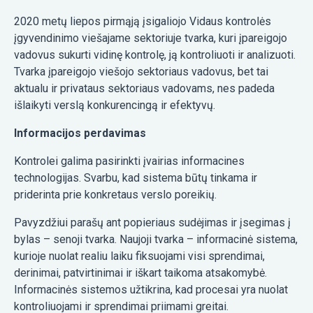
2020 metų liepos pirmąją įsigaliojo Vidaus kontrolės
įgyvendinimo viešajame sektoriuje tvarka, kuri įpareigojo
vadovus sukurti vidinę kontrolę, ją kontroliuoti ir analizuoti.
Tvarka įpareigojo viešojo sektoriaus vadovus, bet tai
aktualu ir privataus sektoriaus vadovams, nes padeda
išlaikyti verslą konkurencingą ir efektyvų.
Informacijos perdavimas
Kontrolei galima pasirinkti įvairias informacines
technologijas. Svarbu, kad sistema būtų tinkama ir
priderinta prie konkretaus verslo poreikių.
Pavyzdžiui parašų ant popieriaus sudėjimas ir įsegimas į
bylas – senoji tvarka. Naujoji tvarka – informacinė sistema,
kurioje nuolat realiu laiku fiksuojami visi sprendimai,
derinimai, patvirtinimai ir iškart taikoma atsakomybė.
Informacinės sistemos užtikrina, kad procesai yra nuolat
kontroliuojami ir sprendimai priimami greitai.