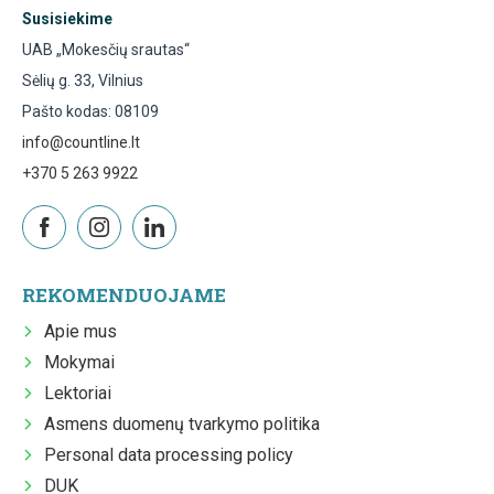
Susisiekime
UAB „Mokesčių srautas“
Sėlių g. 33, Vilnius
Pašto kodas: 08109
info@countline.lt
+370 5 263 9922
REKOMENDUOJAME
Apie mus
Mokymai
Lektoriai
Asmens duomenų tvarkymo politika
Personal data processing policy
DUK