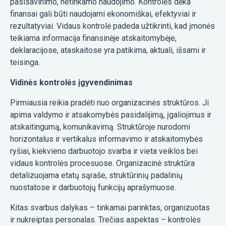
pasisavinimo, netinkamo naudojimo. Kontrolės dėka
finansai gali būti naudojami ekonomiškai, efektyviai ir
rezultatyviai. Vidaus kontrolė padeda užtikrinti, kad įmonės
teikiama informacija finansinėje atskaitomybėje,
deklaracijose, ataskaitose yra patikima, aktuali, išsami ir
teisinga.
Vidinės kontrolės įgyvendinimas
Pirmiausia reikia pradėti nuo organizacinės struktūros. Ji
apima valdymo ir atsakomybės pasidalijimą, įgaliojimus ir
atskaitingumą, komunikavimą. Struktūroje nurodomi
horizontalus ir vertikalus informavimo ir atskaitomybės
ryšiai, kiekvieno darbuotojo svarba ir vieta veiklos bei
vidaus kontrolės procesuose. Organizacinė struktūra
detalizuojama etatų sąraše, struktūrinių padalinių
nuostatose ir darbuotojų funkcijų aprašymuose.
Kitas svarbus dalykas – tinkamai parinktas, organizuotas
ir nukreiptas personalas. Trečias aspektas – kontrolės