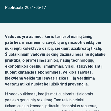
Publikuota: 2021-05-17
Vadovas yra asmuo, kuris turi profesinių žinių,
patirties ir asmeninių savybių organizuoti veiklą bei
nukreipti kolektyvo darbą, siekiant užsibrėžtų tikslų.
Šiuolaikiniam vadovui sėkmę dažniau neša ne ilgalaikė
praktika, o profesinės žinios, naujų technologijų,
ekonomikos dėsnių išmanymas. Visgi, atsižvelgiant į
nuolat kintančias ekonomines, veiklos sąlygas,
kiekviena veikla turi savas rizikas – jų vertinimą
vertėtų atlikti nuolat bei užtikrinti prevenciją.
Iš vadovo tikimasi, kad jis mažiausiomis išlaidomis
pasieks geriausią rezultatą. Tam reikia atrinkti
tinkamiausius žmones, pritraukti finansinius resursus,