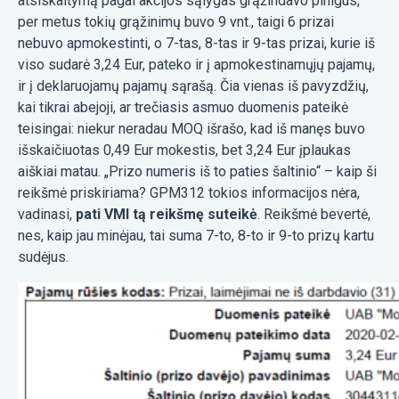
atsiskaitymą pagal akcijos sąlygas grąžindavo pinigus,
per metus tokių grąžinimų buvo 9 vnt., taigi 6 prizai
nebuvo apmokestinti, o 7-tas, 8-tas ir 9-tas prizai, kurie iš
viso sudarė 3,24 Eur, pateko ir į apmokestinamųjų pajamų,
ir į deklaruojamų pajamų sąrašą. Čia vienas iš pavyzdžių,
kai tikrai abejoji, ar trečiasis asmuo duomenis pateikė
teisingai: niekur neradau MOQ išrašo, kad iš manęs buvo
išskaičiuotas 0,49 Eur mokestis, bet 3,24 Eur įplaukas
aiškiai matau. „Prizo numeris iš to paties šaltinio“ – kaip ši
reikšmė priskiriama? GPM312 tokios informacijos nėra,
vadinasi,
pati VMI tą reikšmę suteikė
. Reikšmė bevertė,
nes, kaip jau minėjau, tai suma 7-to, 8-to ir 9-to prizų kartu
sudėjus.