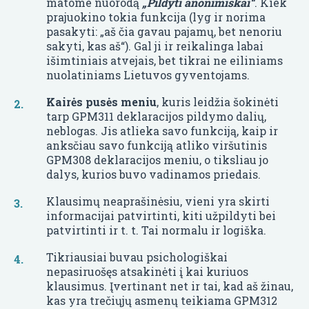
matome nuorodą
„Pildyti anonimiškai“
. Kiek
prajuokino tokia funkcija (lyg ir norima
pasakyti: „aš čia gavau pajamų, bet nenoriu
sakyti, kas aš“). Gal ji ir reikalinga labai
išimtiniais atvejais, bet tikrai ne eiliniams
nuolatiniams Lietuvos gyventojams.
Kairės pusės meniu
, kuris leidžia šokinėti
tarp GPM311 deklaracijos pildymo dalių,
neblogas. Jis atlieka savo funkciją, kaip ir
anksčiau savo funkciją atliko viršutinis
GPM308 deklaracijos meniu, o tiksliau jo
dalys, kurios buvo vadinamos priedais.
Klausimų neaprašinėsiu, vieni yra skirti
informacijai patvirtinti, kiti užpildyti bei
patvirtinti ir t. t. Tai normalu ir logiška.
Tikriausiai buvau psichologiškai
nepasiruošęs atsakinėti į kai kuriuos
klausimus. Įvertinant net ir tai, kad aš žinau,
kas yra trečiųjų asmenų teikiama GPM312