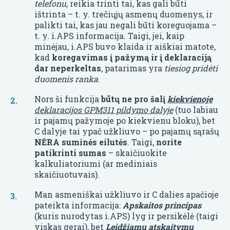
telefonu
, reikia trinti tai, kas gali būti
ištrinta – t. y. trečiųjų asmenų duomenys, ir
palikti tai, kas jau negali būti koreguojama –
t. y. i.APS informacija. Taigi, jei, kaip
minėjau, i.APS buvo klaida ir aiškiai matote,
kad
koregavimas į pažymą ir į deklaraciją
dar neperkeltas
, patarimas yra
tiesiog pridėti
duomenis ranka
.
Nors ši funkcija
būtų ne pro šalį
kiekvienoje
deklaracijos GPM311 pildymo dalyje
(tuo labiau
ir pajamų pažymoje po kiekvienu bloku), bet
C dalyje tai ypač užkliuvo – po pajamų sąrašų
NĖRA
suminės eilutės
. Taigi,
norite
patikrinti sumas
– skaičiuokite
kalkuliatoriumi (ar mediniais
skaičiuotuvais).
Man asmeniškai užkliuvo ir C dalies apačioje
pateikta informacija:
Apskaitos principas
(kuris nurodytas i.APS) lyg ir persikėlė (taigi
viskas gerai), bet
Leidžiamų atskaitymų