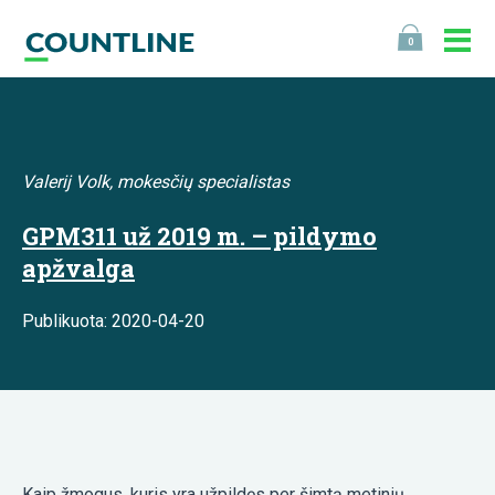
0
Valerij Volk, mokesčių specialistas
GPM311 už 2019 m. – pildymo
apžvalga
Publikuota: 2020-04-20
Kaip žmogus, kuris yra užpildęs per šimtą metinių