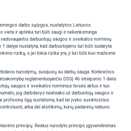
nksmingos darbo sąlygos, nustatytos Lietuvos
vieta ir aplinka turi būti saugi ir nekenksminga
s vadovaujantis darbuotojų saugos ir sveikatos norminių
1 dalyje nustatyta, kad darbuotojams turi būti sudaryta
imo riziką, o jei tokia rizika yra, ji turi būti kuo mažesnė
darbdavio nurodymų, susijusių su darbų sauga. Konkrečios
ų atsakomybę reglamentuojančio DSSĮ 46 straipsnio 1 dalis
tojų saugos ir sveikatos norminius teisės aktus ir tuo
s numato, jog darbdavys neatsako už darbuotojų saugos ir
ar profesinę ligą nustatoma, kad tai įvyko susiklosčius
troliuoti, arba dėl atsitikimų, kurių padarinių nebuvo
ntavimo principų. Realus nurodyto principo įgyvendinimas