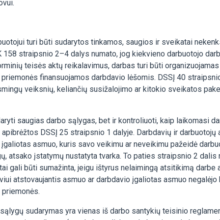
ovui.
buotojui turi būti sudarytos tinkamos, saugios ir sveikatai neke
158 straipsnio 2–4 dalys numato, jog kiekvieno darbuotojo darbo 
orminių teisės aktų reikalavimus, darbas turi būti organizuojama
s priemonės finansuojamos darbdavio lėšomis. DSSĮ 40 straipsnio 
smingų veiksnių, keliančių susižalojimo ar kitokio sveikatos pakenk
aryti saugias darbo sąlygas, bet ir kontroliuoti, kaip laikomasi 
 apibrėžtos DSSĮ 25 straipsnio 1 dalyje. Darbdavių ir darbuotoj
 įgaliotas asmuo, kuris savo veikimu ar neveikimu pažeidė darbuo
ų, atsako įstatymų nustatyta tvarka. To paties straipsnio 2 dali
i gali būti sumažinta, jeigu ištyrus nelaimingą atsitikimą darbe 
i atstovaujantis asmuo ar darbdavio įgaliotas asmuo negalėjo kon
s priemonės.
sąlygų sudarymas yra vienas iš darbo santykių teisinio reglame