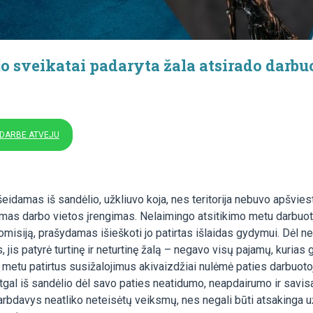
 sveikatai padaryta žala atsirado darbuo
 DARBE ATVEJU
eidamas iš sandėlio, užkliuvo koja, nes teritorija nebuvo apšvies
amas darbo vietos įrengimas. Nelaimingo atsitikimo metu darbuoto
misiją, prašydamas išieškoti jo patirtas išlaidas gydymui. Dėl n
 jis patyrė turtinę ir neturtinę žalą – negavo visų pajamų, kurias 
metu patirtus susižalojimus akivaizdžiai nulėmė paties darbuoto
atgal iš sandėlio dėl savo paties neatidumo, neapdairumo ir sav
arbdavys neatliko neteisėtų veiksmų, nes negali būti atsakinga u