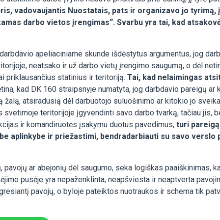
ris, vadovaujantis Nuostatais, pats ir organizavo jo tyrimą,
kamas darbo vietos įrengimas“. Svarbu yra tai, kad atsakovė
 darbdavio apeliaciniame skunde išdėstytus argumentus, jog darb
eritorijoje, neatsako ir už darbo vietų įrengimo saugumą, o dėl n
i priklausančius statinius ir teritoriją.
Tai, kad nelaimingas ats
ina, kad DK 160 straipsnyje numatyta, jog darbdavio pareigų a
žalą, atsiradusią dėl darbuotojo suluošinimo ar kitokio jo sveikat
s svetimoje teritorijoje įgyvendinti savo darbo tvarką, tačiau ji
nkcijas ir komandiruotės įsakymu duotus pavedimus,
turi pareigą
rbe aplinkybe ir priežastimi, bendradarbiauti su savo verslo 
ų, pavojų ar abejonių dėl saugumo, seka logiškas paaiškinimas, k
 išėjimo pusėje yra nepaženklinta, neapšviesta ir neaptverta pavoji
gresiantį pavojų, o byloje pateiktos nuotraukos ir schema tik patvi