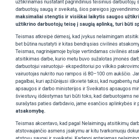
užtikrinamas nustatant pagrindinius teisinius darbuotojų 
darbuotojų saugą ir sveikatą, šios pareigos įgyvendinim
maksimaliai stengtis ir visiškai laikytis saugos užti
užtikrino darbuotojų teisę į saugią aplinką, turi būti
Teismas atkreipė dėmesį, kad įvykus nelaimingam atsitik
bet būtina nustatyti ir kitas bendrąsias civilinės atsakom
Teismas, nagrinėjamoje byloje vertindamas civilinės ats
atsitikimas darbe, kurio metu buvo sužalotas įmonės darb
darbuotojui vairuotojui- ekspeditoriui po vilkiko pakrovi
vairuotojas nukrito nuo rampos iš 80–100 cm aukščio. Jam 
pagalbai, kuri apžiūrėjusi iškvietė taksi, kad nugabentų nu
apsaugos ir darbo ministerijos ir Sveikatos apsaugos mini
šviestuvų išdėstymas turi būti toks, kad darbuotojams n
surašytas paties darbdavio, jame esančios aplinkybės ir
atsakomybę.
Teismas akcentavo, kad pagal Nelaimingų atsitikimų darbe 
atstovaujančio asmens įsakymu ar kitu tvarkomuoju dokumen
atstovų saugai ir sveikatai. Kadangi aptariamas nelaimingo