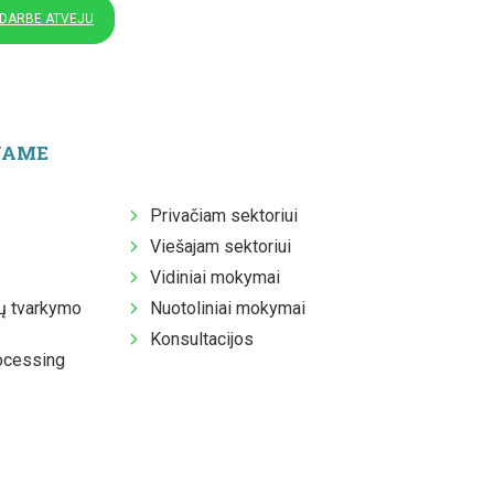
 DARBE ATVEJU
JAME
Privačiam sektoriui
Viešajam sektoriui
Vidiniai mokymai
 tvarkymo
Nuotoliniai mokymai
Konsultacijos
ocessing