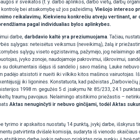
saugos ir sveikatos (t. y. darbo aplinkos, darbo vietų, darbų orga
o kontrolę bei atsakomybę už jos pažeidimą.
Viešojo intereso p
krinimo reikalavimų. Kiekvienu konkrečiu atveju vertinant, 
 sprendžiama pagal individualias bylos aplinkybes.
imui darbe,
darbdavio kaltė yra preziumuojama
. Tačiau, nusta
ybės sąlygas: neteisėtus veiksmus (neveikimą), žalą ir priežastin
akomybės sąlygų viseto egzistavimą, pažymėjo, jog nelaimingo at
uotojas, įvyko zonoje, naudojamoje pakrovimui, iškrovimui, sand
mo su dokumentais išėjus iš sandėlio į savo mašiną. Lauke nebuvo 
padėjo atsistoti ir nueiti iki vilkiko kitos mašinos vairuotojas. 
kentėjusįjį iki ligoninės. Konstatuota, kad pažeistas „Darboviečių
sterijos 1998 m. gegužės 5 d. įsakymu Nr. 85/233, 24.1 punktas: d
ekeltų traumų pavojaus. Nelaimingo atsitikimo priežastis – neti
 pats
Aktas nenuginčyti ir nebuvo ginčijami, todėl Aktas suku
tyrimo ir apskaitos nuostatų 14 punktą, įvykį darbe, išskyrus tir
tu patvirtinta dvišalė komisija, sudaryta iš vienodo skaičiaus d
 atsitikimo darbe įvykis nebuvo priskirtas prie sunkių, jį tyrė p