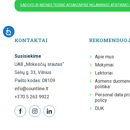
VADOVO IR ĮMONĖS TEISINĖ ATSAKOMYBĖ NELAIMINGO ATSITIKIMO
KONTAKTAI
REKOMENDUO
Susisiekime
Apie mus
UAB „Mokesčių srautas“
Mokymai
Sėlių g. 33, Vilnius
Lektoriai
Pašto kodas: 08109
Asmens duomenų
politika
info@countline.lt
Personal data pr
+370 5 263 9922
policy
DUK