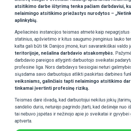
atsitikimo darbe ištyrimą tenka pačiam darbdaviui, ku
nelaimingo atsitikimo priežastys nurodytos – „Netin
aplinkybių.
Apeliacinės instancijos teismas atmetė kaip nepagrįstus
statinius, apšvietimo ir kitus saugumo įrenginius lauko t
kalta gali būti tik Danijos įmonė, kuri savarankiškai valdo ja
teritorijoje, nešalina darbdavio atsakomybės.
Pažymėt
darbdavio pareigos atlyginti darbuotojo sveikatai padarytą 
profesine liga. Nors darbdavys tiesiogiai neturi galimybė
siųsdama savo darbuotojus atlikti paskirtas darbines fu
veiksniams, galinčiais tapti nelaimingo atsitikimo da
tinkamai įvertinti profesinę riziką.
Teismas darė išvadą, kad darbuotojui nekilus jokių įtarim
sandėlio duris, neturėjo pagrindo įtarti, kad dešinėje nuo
tai nebuvo įspėtas ir nežinojo apie jo sveikatai ir gyvybei 
aptverta.