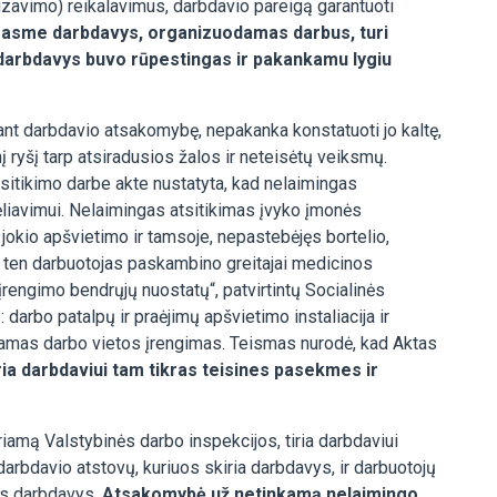
nizavimo) reikalavimus, darbdavio pareigą garantuoti
rasme darbdavys, organizuodamas darbus, turi
ar darbdavys buvo rūpestingas ir pakankamu lygiu
tant darbdavio atsakomybę, nepakanka konstatuoti jo kaltę,
į ryšį tarp atsiradusios žalos ir neteisėtų veiksmų.
sitikimo darbe akte nustatyta, kad nelaimingas
ėliavimui. Nelaimingas atsitikimas įvyko įmonės
jokio apšvietimo ir tamsoje, nepastebėjęs bortelio,
Iš ten darbuotojas paskambino greitajai medicinos
 įrengimo bendrųjų nuostatų“, patvirtintų Socialinės
arbo patalpų ir praėjimų apšvietimo instaliacija ir
nkamas darbo vietos įrengimas. Teismas nurodė, kad Aktas
ria darbdaviui tam tikras teisines pasekmes ir
iamą Valstybinės darbo inspekcijos, tiria darbdaviui
arbdavio atstovų, kuriuos skiria darbdavys, ir darbuotojų
ats darbdavys.
Atsakomybė už netinkamą nelaimingo