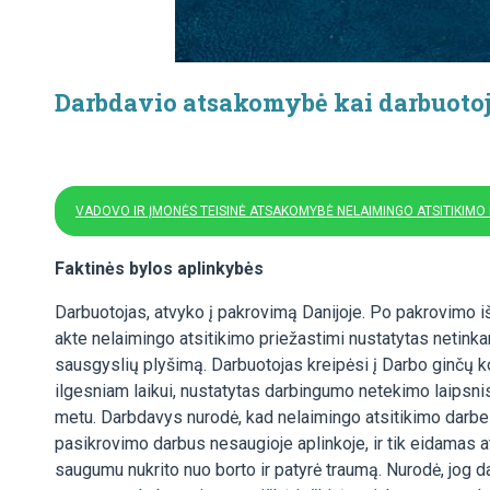
Darbdavio atsakomybė kai darbuotojo
VADOVO IR ĮMONĖS TEISINĖ ATSAKOMYBĖ NELAIMINGO ATSITIKIMO
Faktinės bylos aplinkybės
Darbuotojas, atvyko į pakrovimą Danijoje. Po pakrovimo iš
akte nelaimingo atsitikimo priežastimi nustatytas netink
sausgyslių plyšimą. Darbuotojas kreipėsi į Darbo ginčų ko
ilgesniam laikui, nustatytas darbingumo netekimo laipsnis,
metu. Darbdavys nurodė, kad nelaimingo atsitikimo darbe 
pasikrovimo darbus nesaugioje aplinkoje, ir tik eidamas 
saugumu nukrito nuo borto ir patyrė traumą. Nurodė, jog d