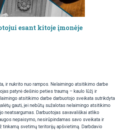
tojui esant kitoje įmonėje
ta, ir nukrito nuo rampos. Nelaimingo atsitikimo darbe
jas patyrė dešinio peties traumą – kaulo lūžį ir
elaimingo atsitikimo darbe darbuotojo sveikata sutrikdyta
galėtų gauti, jei nebūtų sužalotas nelaimingo atsitikimo
jo neatsargumas. Darbuotojas savavališkai atliko
isaugos nepaisymo, nesirūpindamas savo sveikata ir
ž tinkamą svetimų teritorijų apšvietimą. Darbdavio