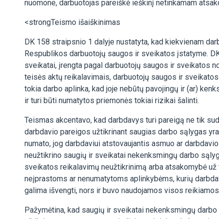
nuomone, darbuotojas pareiškė ieškinį netinkamam atsak
<strongTeismo išaiškinimas
DK 158 straipsnio 1 dalyje nustatyta, kad kiekvienam dar
Respublikos darbuotojų saugos ir sveikatos įstatyme. DK 
sveikatai, įrengta pagal darbuotojų saugos ir sveikatos n
teisės aktų reikalavimais, darbuotojų saugos ir sveikato
tokia darbo aplinka, kad joje nebūtų pavojingų ir (ar) kenk
ir turi būti numatytos priemonės tokiai rizikai šalinti.
Teismas akcentavo, kad darbdavys turi pareigą ne tik sud
darbdavio pareigos užtikrinant saugias darbo sąlygas yra
numato, jog darbdaviui atstovaujantis asmuo ar darbdavio
neužtikrino saugių ir sveikatai nekenksmingų darbo sąlyg
sveikatos reikalavimų neužtikrinimą arba atsakomybė už ta
neįprastoms ar nenumatytoms aplinkybėms, kurių darbdaviu
galima išvengti, nors ir buvo naudojamos visos reikiamo
Pažymėtina, kad saugių ir sveikatai nekenksmingų darbo 