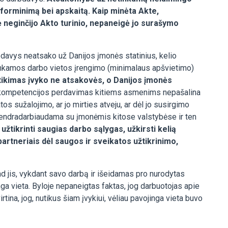
 įforminimą bei apskaitą. Kaip minėta Akte,
 neginčijo Akto turinio, nepaneigė jo surašymo
davys neatsako už Danijos įmonės statinius, kelio
etinkamos darbo vietos įrengimo (minimalaus apšvietimo)
itikimas įvyko ne atsakovės, o Danijos įmonės
r kompetencijos perdavimas kitiems asmenims nepašalina
os sužalojimo, ar jo mirties atveju, ar dėl jo susirgimo
s, bendradarbiaudama su įmonėmis kitose valstybėse ir ten
 užtikrinti saugias darbo sąlygas, užkirsti kelią
partneriais dėl saugos ir sveikatos užtikrinimo,
ad jis, vykdant savo darbą ir išeidamas pro nurodytas
nga vieta. Byloje nepaneigtas faktas, jog darbuotojas apie
rtina, jog, nutikus šiam įvykiui, vėliau pavojinga vieta buvo