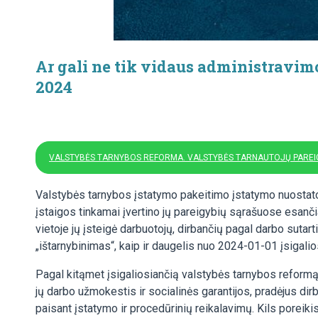
Ar gali ne tik vidaus administravim
2024
VALSTYBĖS TARNYBOS REFORMA. VALSTYBĖS TARNAUTOJŲ PAREIG
Valstybės tarnybos įstatymo pakeitimo įstatymo nuostatos įt
įstaigos tinkamai įvertino jų pareigybių sąrašuose esanč
vietoje jų įsteigė darbuotojų, dirbančių pagal darbo suta
„ištarnybinimas“, kaip ir daugelis nuo 2024-01-01 įsigali
Pagal kitąmet įsigaliosiančią valstybės tarnybos reformą
jų darbo užmokestis ir socialinės garantijos, pradėjus dirbti
paisant įstatymo ir procedūrinių reikalavimų. Kils poreiki