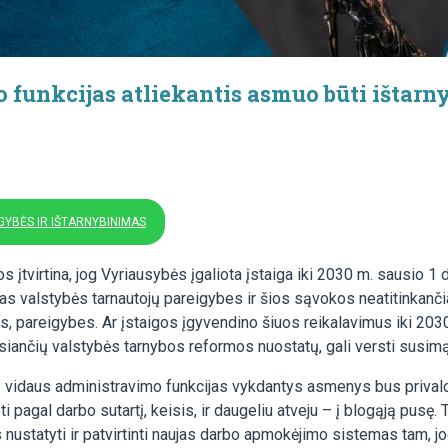
o funkcijas atliekantis asmuo būti ištar
YBĖS IR IŠTARNYBINIMAS
virtina, jog Vyriausybės įgaliota įstaiga iki 2030 m. sausio 1 d. 
ias valstybės tarnautojų pareigybes ir šios sąvokos neatitinkanči
rtis, pareigybes. Ar įstaigos įgyvendino šiuos reikalavimus iki 
osiančių valstybės tarnybos reformos nuostatų, gali versti susimą
 vidaus administravimo funkcijas vykdantys asmenys bus privaloma
 pagal darbo sutartį, keisis, ir daugeliu atveju – į blogąją pusę. Ta
s nustatyti ir patvirtinti naujas darbo apmokėjimo sistemas tam, j