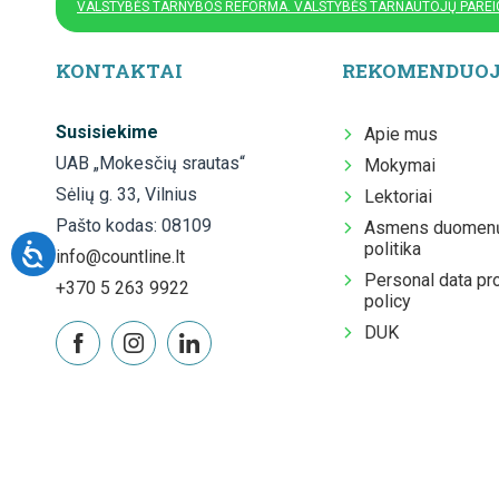
VALSTYBĖS TARNYBOS REFORMA. VALSTYBĖS TARNAUTOJŲ PAREIG
KONTAKTAI
REKOMENDUO
Susisiekime
Apie mus
UAB „Mokesčių srautas“
Mokymai
Sėlių g. 33, Vilnius
Lektoriai
Pašto kodas: 08109
Asmens duomenų
politika
info@countline.lt
Personal data pr
+370 5 263 9922
policy
DUK