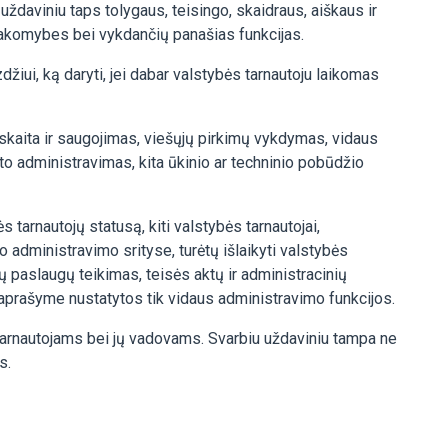
 uždaviniu taps tolygaus, teisingo, skaidraus, aiškaus ir
akomybes bei vykdančių panašias funkcijas.
ui, ką daryti, jei dabar valstybės tarnautoju laikomas
skaita ir saugojimas, viešųjų pirkimų vykdymas, vidaus
rto administravimas, kita ūkinio ar techninio pobūdžio
tarnautojų statusą, kiti valstybės tarnautojai,
 administravimo srityse, turėtų išlaikyti valstybės
 paslaugų teikimas, teisės aktų ir administracinių
 aprašyme nustatytos tik vidaus administravimo funkcijos.
ės tarnautojams bei jų vadovams. Svarbiu uždaviniu tampa ne
s.