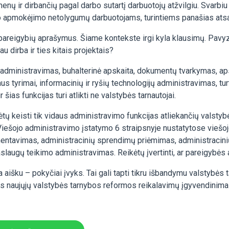
menų ir dirbančių pagal darbo sutartį darbuotojų atžvilgiu. Svarbiu
bo apmokėjimo netolygumų darbuotojams, turintiems panašias ats
reigybių aprašymus. Šiame kontekste irgi kyla klausimų. Pavyzdži
u dirba ir ties kitais projektais?
o administravimas, buhalterinė apskaita, dokumentų tvarkymas, ap
us tyrimai, informacinių ir ryšių technologijų administravimas, tu
šias funkcijas turi atlikti ne valstybės tarnautojai.
 keisti tik vidaus administravimo funkcijas atliekančių valstybės 
Viešojo administravimo įstatymo 6 straipsnyje nustatytose viešojo
mentavimas, administracinių sprendimų priėmimas, administracinių
slaugų teikimo administravimas. Reikėtų įvertinti, ar pareigybės
ra aišku – pokyčiai įvyks. Tai gali tapti tikru išbandymu valstyb
škas naujųjų valstybės tarnybos reformos reikalavimų įgyvendinima