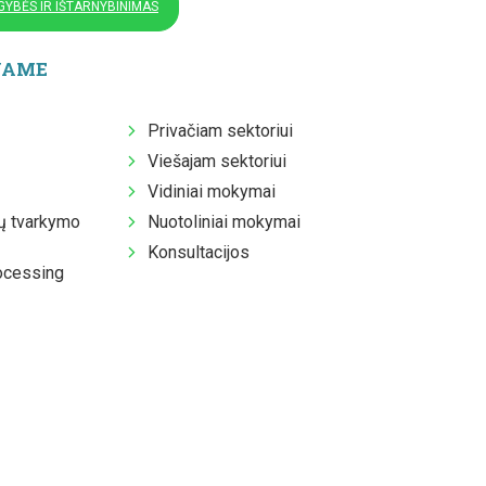
YBĖS IR IŠTARNYBINIMAS
JAME
Privačiam sektoriui
Viešajam sektoriui
Vidiniai mokymai
 tvarkymo
Nuotoliniai mokymai
Konsultacijos
ocessing