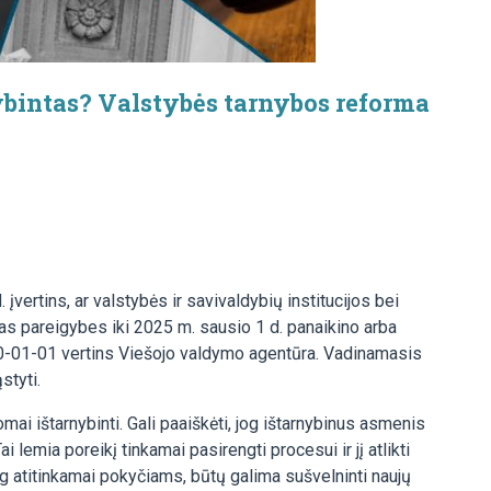
nybintas? Valstybės tarnybos reforma
įvertins, ar valstybės ir savivaldybių institucijos bei
as pareigybes iki 2025 m. sausio 1 d. panaikino arba
2030-01-01 vertins Viešojo valdymo agentūra. Vadinamasis
styti.
i ištarnybinti. Gali paaiškėti, jog ištarnybinus asmenis
i lemia poreikį tinkamai pasirengti procesui ir jį atlikti
og atitinkamai pokyčiams, būtų galima sušvelninti naujų