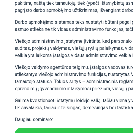
pakitimų naštą tiek tarnautojų, tiek (ypač) ištarnybintų as
pagrįsto darbo apmokėjimo užtikrinimas, išvengiant dar
Darbo apmokėjimo sistemas teks nustatyti būtent pagal pa
asmuo atlieka ne tik vidaus administravimo funkcijas, tačia
Viešojo administravimo įstatyme įtvirtinta, kad personal
auditas, projektų valdymas, viešųjų ryšių palaikymas, vida
veikla yra laikoma įstaigos vidaus administravimo veikla ir 
Viešojo valdymo agentūros teigimu, įstaigos vadovas turėtų
atliekantys viešojo administravimo funkcijas, nustatytas 
tarnautojo statusą. Tokios sritys – administracinis regla
sprendimų įgyvendinimo ir laikymosi priežiūra, viešųjų pa
Galima kvestionuoti įstatymų leidėjo valią, tačiau viena y
tik savalaikis, tačiau ir teisingas, dėmesingas bei takti
Daugiau seminare: