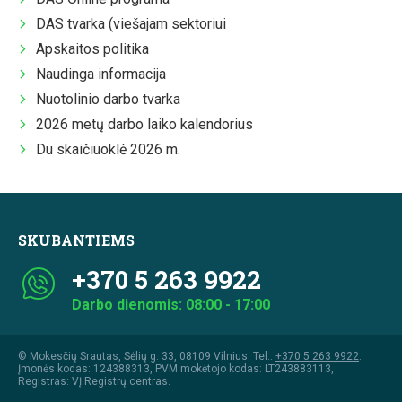
DAS tvarka (viešajam sektoriui
Apskaitos politika
Naudinga informacija
Nuotolinio darbo tvarka
2026 metų darbo laiko kalendorius
Du skaičiuoklė 2026 m.
SKUBANTIEMS
+370 5 263 9922
Darbo dienomis: 08:00 - 17:00
© Mokesčių Srautas, Sėlių g. 33, 08109 Vilnius. Tel.:
+370 5 263 9922
.
Įmonės kodas: 124388313, PVM mokėtojo kodas: LT243883113,
Registras: VĮ Registrų centras.