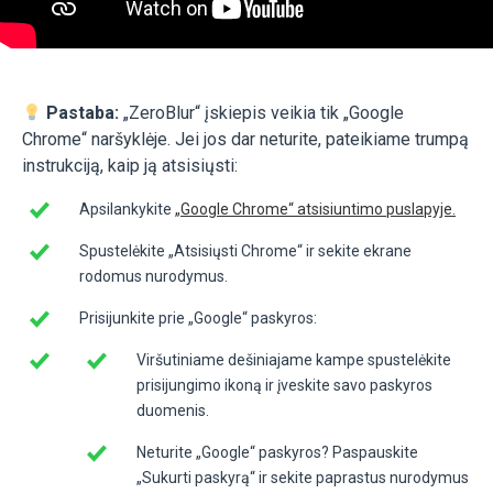
Pastaba:
„ZeroBlur“ įskiepis veikia tik „Google
Chrome“ naršyklėje. Jei jos dar neturite, pateikiame trumpą
instrukciją, kaip ją atsisiųsti:
Apsilankykite
„Google Chrome“ atsisiuntimo puslapyje.
Spustelėkite „Atsisiųsti Chrome“ ir sekite ekrane
rodomus nurodymus.
Prisijunkite prie „Google“ paskyros:
Viršutiniame dešiniajame kampe spustelėkite
prisijungimo ikoną ir įveskite savo paskyros
duomenis.
Neturite „Google“ paskyros? Paspauskite
„Sukurti paskyrą“ ir sekite paprastus nurodymus