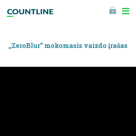
0
,,ZeroBlur” mokomasis vaizdo įrašas