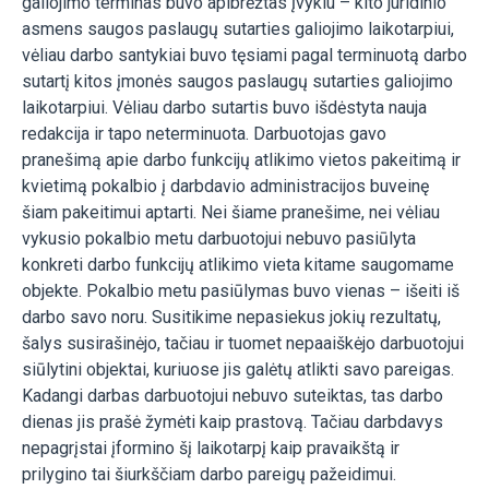
galiojimo terminas buvo apibrėžtas įvykiu – kito juridinio
asmens saugos paslaugų sutarties galiojimo laikotarpiui,
vėliau darbo santykiai buvo tęsiami pagal terminuotą darbo
sutartį kitos įmonės saugos paslaugų sutarties galiojimo
laikotarpiui. Vėliau darbo sutartis buvo išdėstyta nauja
redakcija ir tapo neterminuota. Darbuotojas gavo
pranešimą apie darbo funkcijų atlikimo vietos pakeitimą ir
kvietimą pokalbio į darbdavio administracijos buveinę
šiam pakeitimui aptarti. Nei šiame pranešime, nei vėliau
vykusio pokalbio metu darbuotojui nebuvo pasiūlyta
konkreti darbo funkcijų atlikimo vieta kitame saugomame
objekte. Pokalbio metu pasiūlymas buvo vienas – išeiti iš
darbo savo noru. Susitikime nepasiekus jokių rezultatų,
šalys susirašinėjo, tačiau ir tuomet nepaaiškėjo darbuotojui
siūlytini objektai, kuriuose jis galėtų atlikti savo pareigas.
Kadangi darbas darbuotojui nebuvo suteiktas, tas darbo
dienas jis prašė žymėti kaip prastovą. Tačiau darbdavys
nepagrįstai įformino šį laikotarpį kaip pravaikštą ir
prilygino tai šiurkščiam darbo pareigų pažeidimui.