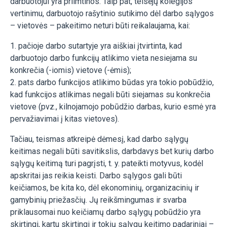
darbuotojui yra priimtinos. Taip pat, teisėjų kolegijos
vertinimu, darbuotojo rašytinio sutikimo dėl darbo sąlygos
– vietovės – pakeitimo neturi būti reikalaujama, kai:
1. pačioje darbo sutartyje yra aiškiai įtvirtinta, kad
darbuotojo darbo funkcijų atlikimo vieta nesiejama su
konkrečia (-iomis) vietove (-ėmis);
2. pats darbo funkcijos atlikimo būdas yra tokio pobūdžio,
kad funkcijos atlikimas negali būti siejamas su konkrečia
vietove (pvz., kilnojamojo pobūdžio darbas, kurio esmė yra
pervažiavimai į kitas vietoves).
Tačiau, teismas atkreipė dėmesį, kad darbo sąlygų
keitimas negali būti savitikslis, darbdavys bet kurių darbo
sąlygų keitimą turi pagrįsti, t. y. pateikti motyvus, kodėl
apskritai jas reikia keisti. Darbo sąlygos gali būti
keičiamos, be kita ko, dėl ekonominių, organizacinių ir
gamybinių priežasčių. Jų reikšmingumas ir svarba
priklausomai nuo keičiamų darbo sąlygų pobūdžio yra
skirtingi, kartu skirtingi ir tokių sąlygų keitimo padariniai –