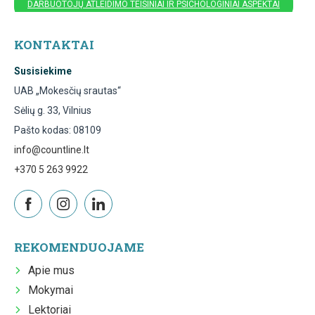
DARBUOTOJŲ ATLEIDIMO TEISINIAI IR PSICHOLOGINIAI ASPEKTAI
KONTAKTAI
Susisiekime
UAB „Mokesčių srautas“
Sėlių g. 33, Vilnius
Pašto kodas: 08109
info@countline.lt
+370 5 263 9922
REKOMENDUOJAME
Apie mus
Mokymai
Lektoriai