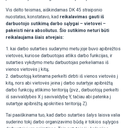
Vis dėlto teismas, aiškindamas DK 45 straipsnio
nuostatas, konstatavo, kad
reikalavimas gauti iš
darbuotojo sutikimą darbo sąlygai – vietovei –
pakeisti nėra absoliutus. Šio sutikimo neturi būti
reikalaujama šiais atvejais:
1. kai darbo sutarties sudarymo metu joje buvo apibrėžtos
vietovės, kuriose darbuotojas atliks darbo funkcijas, ir
sutarties vykdymo metu darbuotojas perkeliamas iš
vienos vietovės į kitą;
2. darbuotoją ketinama perkelti dirbti iš vienos vietovės į
kitą, nors abi vietovės įeina į darbo sutartyje apibrėžtą
darbo funkcijų atlikimo teritoriją (pvz., darbuotoją perkelti
iš savivaldybės X į savivaldybę Y, tačiau abi patenka į
sutartyje apibrėžtą apskrities teritoriją Z).
Tai paaiškinama tuo, kad darbo sutarties šalys laisva valia
suderino tokį darbo organizavimo būdą ir tokios sąlygos