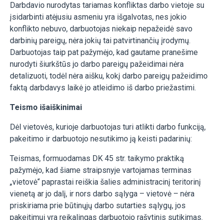
Darbdavio nurodytas tariamas konfliktas darbo vietoje su
įsidarbinti atėjusiu asmeniu yra išgalvotas, nes jokio
konflikto nebuvo, darbuotojas niekaip nepažeidė savo
darbinių pareigų, nėra jokių tai patvirtinančių įrodymų.
Darbuotojas taip pat pažymėjo, kad gautame pranešime
nurodyti šiurkštūs jo darbo pareigų pažeidimai nėra
detalizuoti, todėl nėra aišku, kokį darbo pareigų pažeidimo
faktą darbdavys laikė jo atleidimo iš darbo priežastimi.
Teismo išaiškinimai
Dėl vietovės, kurioje darbuotojas turi atlikti darbo funkciją,
pakeitimo ir darbuotojo nesutikimo ją keisti padarinių:
Teismas, formuodamas DK 45 str. taikymo praktiką
pažymėjo, kad šiame straipsnyje vartojamas terminas
„vietovė“ paprastai reiškia šalies administracinį teritorinį
vienetą ar jo dalį, ir nors darbo sąlyga – vietovė – nėra
priskiriama prie būtinųjų darbo sutarties sąlygų, jos
pakeitimui yra reikalingas darbuotojo rašytinis sutikimas.