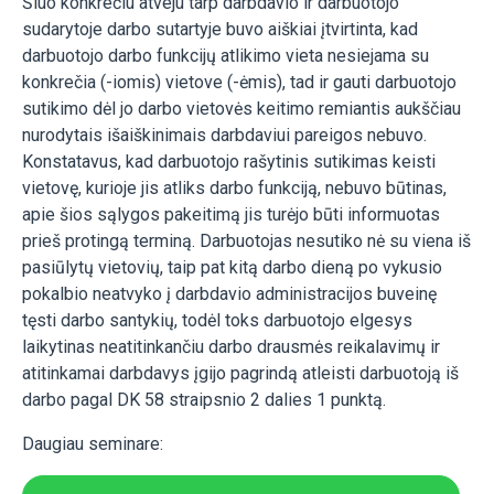
Šiuo konkrečiu atveju tarp darbdavio ir darbuotojo
sudarytoje darbo sutartyje buvo aiškiai įtvirtinta, kad
darbuotojo darbo funkcijų atlikimo vieta nesiejama su
konkrečia (-iomis) vietove (-ėmis), tad ir gauti darbuotojo
sutikimo dėl jo darbo vietovės keitimo remiantis aukščiau
nurodytais išaiškinimais darbdaviui pareigos nebuvo.
Konstatavus, kad darbuotojo rašytinis sutikimas keisti
vietovę, kurioje jis atliks darbo funkciją, nebuvo būtinas,
apie šios sąlygos pakeitimą jis turėjo būti informuotas
prieš protingą terminą. Darbuotojas nesutiko nė su viena iš
pasiūlytų vietovių, taip pat kitą darbo dieną po vykusio
pokalbio neatvyko į darbdavio administracijos buveinę
tęsti darbo santykių, todėl toks darbuotojo elgesys
laikytinas neatitinkančiu darbo drausmės reikalavimų ir
atitinkamai darbdavys įgijo pagrindą atleisti darbuotoją iš
darbo pagal DK 58 straipsnio 2 dalies 1 punktą.
Daugiau seminare: