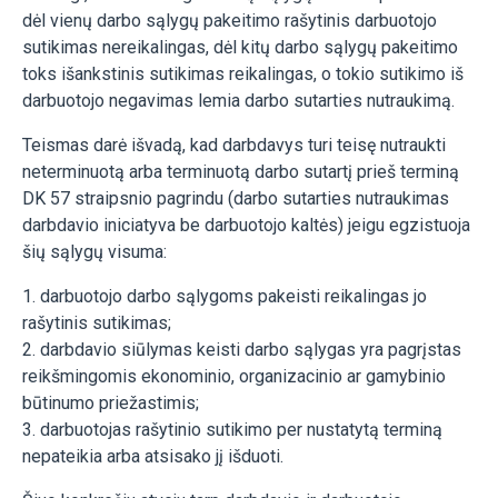
dėl vienų darbo sąlygų pakeitimo rašytinis darbuotojo
sutikimas nereikalingas, dėl kitų darbo sąlygų pakeitimo
toks išankstinis sutikimas reikalingas, o tokio sutikimo iš
darbuotojo negavimas lemia darbo sutarties nutraukimą.
Teismas darė išvadą, kad darbdavys turi teisę nutraukti
neterminuotą arba terminuotą darbo sutartį prieš terminą
DK 57 straipsnio pagrindu (darbo sutarties nutraukimas
darbdavio iniciatyva be darbuotojo kaltės) jeigu egzistuoja
šių sąlygų visuma:
1. darbuotojo darbo sąlygoms pakeisti reikalingas jo
rašytinis sutikimas;
2. darbdavio siūlymas keisti darbo sąlygas yra pagrįstas
reikšmingomis ekonominio, organizacinio ar gamybinio
būtinumo priežastimis;
3. darbuotojas rašytinio sutikimo per nustatytą terminą
nepateikia arba atsisako jį išduoti.