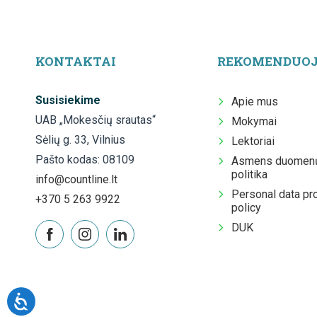
KONTAKTAI
REKOMENDUO
Susisiekime
Apie mus
UAB „Mokesčių srautas“
Mokymai
Sėlių g. 33, Vilnius
Lektoriai
Pašto kodas: 08109
Asmens duomenų
politika
info@countline.lt
Personal data pr
+370 5 263 9922
policy
DUK