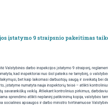
jos įstatymo 9 straipsnio pakeitimas tai
itė Valstybinės darbo inspekcijos įstatymo 9 straipsnį, reglamen
matyta, kad inspektoriai nuo šiol pateiks ne tarnybinį, o valstybė
 laikymąsi, bet kaip laikomasi darbuotojų saugą ir sveikatą bei 
to, įstatyme numatyta nauja inspektorių teisė – atlikti kontroliniu
ą savarankišką veiklą. Atliekant kontrolinius pirkimus, darbdaviu
ama sprendimo atlikti neplaninį patikrinimą kopija, valstybės tar
oma socialinės apsaugos ir darbo ministro tvirtinamuose Valstybi