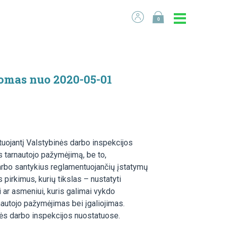
0
komas nuo 2020-05-01
tuojantį Valstybinės darbo inspekcijos
s tarnautojo pažymėjimą, be to,
darbo santykius reglamentuojančių įstatymų
s pirkimus, kurių tikslas – nustatyti
i ar asmeniui, kuris galimai vykdo
nautojo pažymėjimas bei įgaliojimas.
nės darbo inspekcijos nuostatuose.