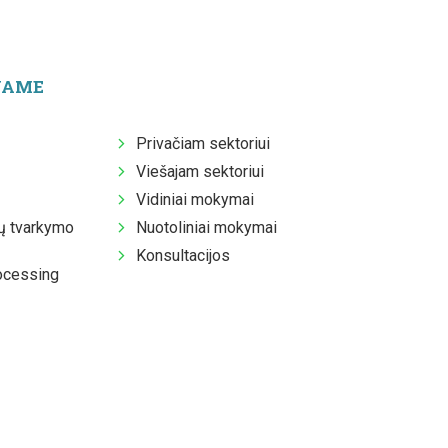
JAME
Privačiam sektoriui
Viešajam sektoriui
Vidiniai mokymai
 tvarkymo
Nuotoliniai mokymai
Konsultacijos
ocessing