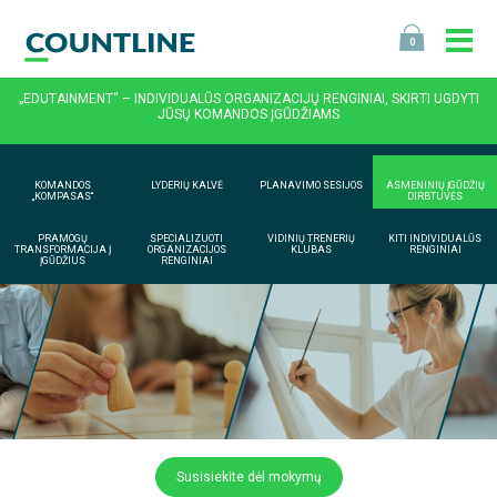
0
„EDUTAINMENT“ – INDIVIDUALŪS ORGANIZACIJŲ RENGINIAI, SKIRTI UGDYTI
JŪSŲ KOMANDOS ĮGŪDŽIAMS
KOMANDOS
LYDERIŲ KALVĖ
PLANAVIMO SESIJOS
ASMENINIŲ ĮGŪDŽIŲ
„KOMPASAS“
DIRBTUVĖS
PRAMOGŲ
SPECIALIZUOTI
VIDINIŲ TRENERIŲ
KITI INDIVIDUALŪS
TRANSFORMACIJA Į
ORGANIZACIJOS
KLUBAS
RENGINIAI
ĮGŪDŽIUS
RENGINIAI
Susisiekite dėl mokymų