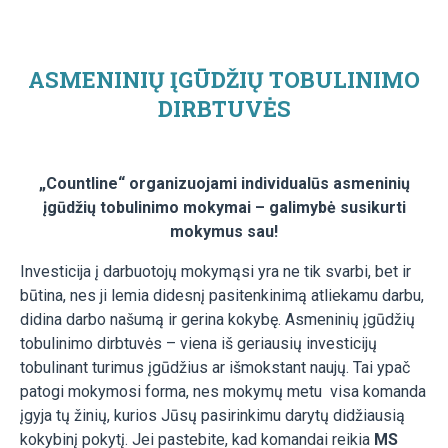
ASMENINIŲ ĮGŪDŽIŲ TOBULINIMO
DIRBTUVĖS
„Countline“ organizuojami individualūs asmeninių
įgūdžių tobulinimo mokymai – galimybė susikurti
mokymus sau!
Investicija į darbuotojų mokymąsi yra ne tik svarbi, bet ir
būtina, nes ji lemia didesnį pasitenkinimą atliekamu darbu,
didina darbo našumą ir gerina kokybę. Asmeninių įgūdžių
tobulinimo dirbtuvės – viena iš geriausių investicijų
tobulinant turimus įgūdžius ar išmokstant naujų. Tai ypač
patogi mokymosi forma, nes mokymų metu visa komanda
įgyja tų žinių, kurios Jūsų pasirinkimu darytų didžiausią
kokybinį pokytį. Jei pastebite, kad komandai reikia
MS