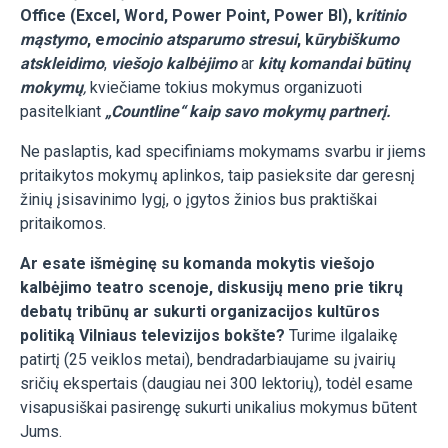
Office (Excel, Word, Power Point, Power BI), k
ritinio
mąstymo
, e
mocinio atsparumo stresui
, k
ūrybiškumo
atskleidimo
,
viešojo kalbėjimo
ar
kitų komandai būtinų
mokymų
,
kviečiame tokius mokymus organizuoti
pasitelkiant
„
Countline“ kaip savo mokymų partnerį.
Ne paslaptis, kad specifiniams mokymams svarbu ir jiems
pritaikytos mokymų aplinkos, taip pasieksite dar geresnį
žinių įsisavinimo lygį, o įgytos žinios bus praktiškai
pritaikomos.
Ar esate išmėginę su komanda mokytis viešojo
kalbėjimo teatro scenoje, diskusijų meno prie tikrų
debatų tribūnų ar sukurti organizacijos kultūros
politiką Vilniaus televizijos bokšte?
Turime ilgalaikę
patirtį (25 veiklos metai), bendradarbiaujame su įvairių
sričių ekspertais (daugiau nei 300 lektorių), todėl esame
visapusiškai pasirengę sukurti unikalius mokymus būtent
Jums.