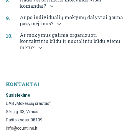
8
komandai?
KITI
Ar po individualių mokymų dalyviai gauna
INDIV
pažymėjimus?
LŪS
Ar mokymus galima organizuoti
RENGI
kontaktiniu būdu ir nuotoliniu būdu vienu
PAGA
metu?
JŪSŲ
POREI
KONTAKTAI
Susisiekime
UAB „Mokesčių srautas“
Sėlių g. 33, Vilnius
Pašto kodas: 08109
info@countline.lt