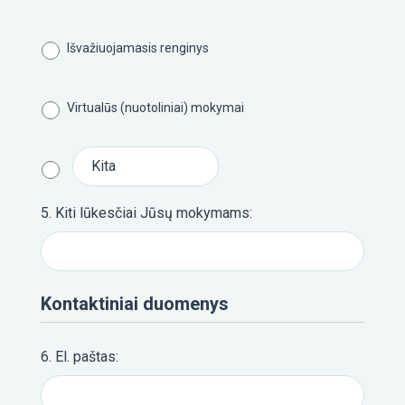
Išvažiuojamasis renginys
3
Virtualūs (nuotoliniai) mokymai
PLAN
O IR
ĮGYVE
IMO
5. Kiti lūkesčiai Jūsų mokymams:
SESIJ
Kontaktiniai duomenys
4
ASME
6. El. paštas:
Ų ĮGŪ
TOBU