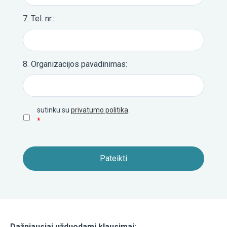
O
7. Tel. nr.:
DIRBT
8. Organizacijos pavadinimas:
5
KOMP
Privatumo
sutinku su
privatumo politika
.
CIJŲ
politika
(Required)
*
UGDY
PRAM
METU
(TEA
BUILD
Dažniausiai užduodami klausimai: