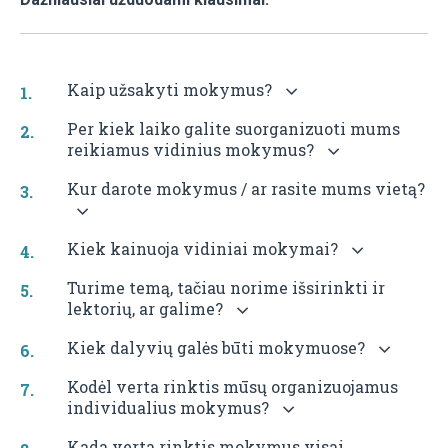
6
SPECI
UOTI
Kaip užsakyti mokymus?
ORGA
CIJOS
Per kiek laiko galite suorganizuoti mums
RENGI
reikiamus vidinius mokymus?
Kur darote mokymus / ar rasite mums vietą?
7
Kiek kainuoja vidiniai mokymai?
Turime temą, tačiau norime išsirinkti ir
VIDIN
lektorių, ar galime?
TREN
Kiek dalyvių galės būti mokymuose?
KLUB
Kodėl verta rinktis mūsų organizuojamus
individualius mokymus?
Kada verta rinktis mokymus visai