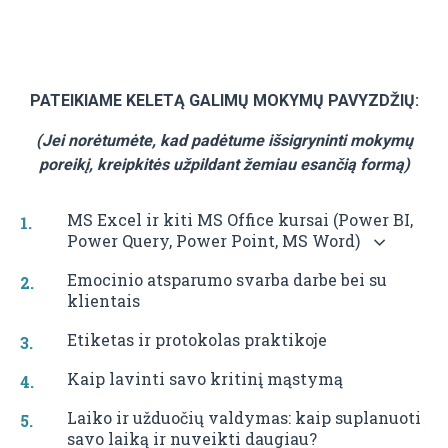
PATEIKIAME KELETĄ GALIMŲ MOKYMŲ PAVYZDŽIŲ:
(Jei norėtumėte, kad padėtume išsigryninti mokymų
poreikį, kreipkitės užpildant žemiau esančią formą)
MS Excel ir kiti MS Office kursai (Power BI,
Power Query, Power Point, MS Word)
Emocinio atsparumo svarba darbe bei su
klientais
Etiketas ir protokolas praktikoje
Kaip lavinti savo kritinį mąstymą
Laiko ir užduočių valdymas: kaip suplanuoti
savo laiką ir nuveikti daugiau?