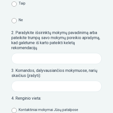
Taip
PASIRINKITE
MOKYMŲ
Ne
KRYPTĮ
2. Parašykite išsirinktų mokymų pavadinimą arba
1
pateikite trumpą savo mokymų poreikio aprašymą,
kad galėtume iš karto pateikti keletą
KOMA
rekomendacijų.
S
„KOM
S“
3. Komandos, dalyvausiančios mokymuose, narių
skaičius (įrašyti):
2
4. Renginio vieta:
LYDER
KALVĖ
Kontaktiniai mokymai Jūsų patalpose