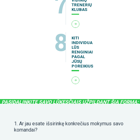
PASIDALINKITE SAVO LŪKESČIAIS UŽPILDANT ŠIĄ FORMĄ:
1. Ar jau esate išsirinkę konkrečius mokymus savo
komandai?