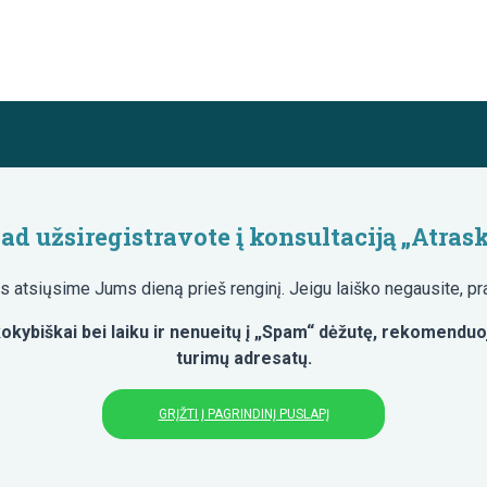
ad užsiregistravote į konsultaciją „Atrask
os atsiųsime Jums dieną prieš renginį. Jeigu laiško negausite, pr
okybiškai bei laiku ir nenueitų į „Spam“ dėžutę, rekomenduo
turimų adresatų.
GRĮŽTI Į PAGRINDINĮ PUSLAPĮ