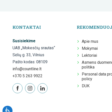
KONTAKTAI
REKOMENDUO
Susisiekime
Apie mus
UAB „Mokesčių srautas“
Mokymai
Sėlių g. 33, Vilnius
Lektoriai
Pašto kodas: 08109
Asmens duomenų
politika
info@countline.lt
Personal data pr
+370 5 263 9922
policy
DUK