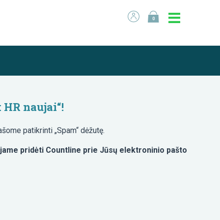
0
 HR naujai“!
ašome patikrinti „Spam“ dėžutę.
jame pridėti Countline prie Jūsų elektroninio pašto