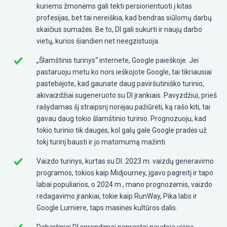
kuriems žmonėms gali tekti persiorientuoti į kitas
profesijas, bet tai nereiškia, kad bendras siūlomų darbų
skaičius sumažės. Be to, DI gali sukurti ir naujų darbo
vietų, kurios šiandien net neegzistuoja.
„Šlamštinis turinys“ internete, Google paieškoje. Jei
pastaruoju metu ko nors ieškojote Google, tai tikriausiai
pastebėjote, kad gaunate daug paviršutiniško turinio,
akivaizdžiai sugeneruoto su DI įrankiais. Pavyzdžiui, prieš
rašydamas šį straipsnį norėjau pažiūrėti, ką rašo kiti, tai
gavau daug tokio šlamštinio turinio. Prognozuoju, kad
tokio turinio tik daugės, kol galų gale Google pradės už
tokį turinį bausti ir jo matomumą mažinti.
Vaizdo turinys, kurtas su DI. 2023 m. vaizdų generavimo
programos, tokios kaip Midjourney, įgavo pagreitį ir tapo
labai populiarios, o 2024 m., mano prognozėmis, vaizdo
redagavimo įrankiai, tokie kaip RunWay, Pika labs ir
Google Lumiere, taps masinės kultūros dalis.