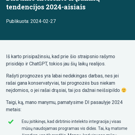
tendencijos 2024-aisiais
Publikuota: 2024-02-27
Iš karto prisipažinsiu, kad prie šio straipsnio rašymo
prisidėjo ir ChatGPT, tokios jau šių laikų realijos.
Rašyti prognozes yra labai nedėkingas darbas, nes jei
rašai gana konservatyviai, tai prognozės bus niekam
neįdomios, o jei rašai drąsiai, tai jos dažnai neišsipildo
Taigi, ką, mano manymu, pamatysime DI pasaulyje 2024
metais:
Esu įsitikinęs, kad dirbtinio intelekto integracija į visas
mūsų naudojamas programas vis didės. Tai, ką matome