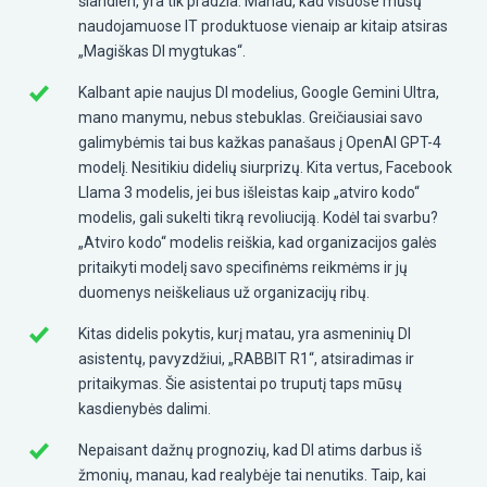
šiandien, yra tik pradžia. Manau, kad visuose mūsų
naudojamuose IT produktuose vienaip ar kitaip atsiras
„Magiškas DI mygtukas“.
Kalbant apie naujus DI modelius, Google Gemini Ultra,
mano manymu, nebus stebuklas. Greičiausiai savo
galimybėmis tai bus kažkas panašaus į OpenAI GPT-4
modelį. Nesitikiu didelių siurprizų. Kita vertus, Facebook
Llama 3 modelis, jei bus išleistas kaip „atviro kodo“
modelis, gali sukelti tikrą revoliuciją. Kodėl tai svarbu?
„Atviro kodo“ modelis reiškia, kad organizacijos galės
pritaikyti modelį savo specifinėms reikmėms ir jų
duomenys neiškeliaus už organizacijų ribų.
Kitas didelis pokytis, kurį matau, yra asmeninių DI
asistentų, pavyzdžiui, „RABBIT R1“, atsiradimas ir
pritaikymas. Šie asistentai po truputį taps mūsų
kasdienybės dalimi.
Nepaisant dažnų prognozių, kad DI atims darbus iš
žmonių, manau, kad realybėje tai nenutiks. Taip, kai