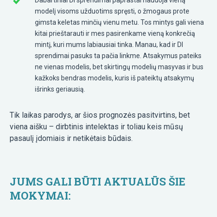
Dabartiniai DI sprendimai paprastai naudoja vieną
modelį visoms užduotims spręsti, o žmogaus prote
gimsta keletas minčių vienu metu. Tos mintys gali viena
kitai prieštarauti ir mes pasirenkame vieną konkrečią
mintį, kuri mums labiausiai tinka. Manau, kad ir DI
sprendimai pasuks ta pačia linkme. Atsakymus pateiks
ne vienas modelis, bet skirtingų modelių masyvas ir bus
kažkoks bendras modelis, kuris iš pateiktų atsakymų
išrinks geriausią.
Tik laikas parodys, ar šios prognozės pasitvirtins, bet
viena aišku – dirbtinis intelektas ir toliau keis mūsų
pasaulį įdomiais ir netikėtais būdais.
JUMS GALI BŪTI AKTUALŪS ŠIE
MOKYMAI: