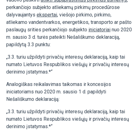
perkančiojo subjekto atliekamų pirkimų procedūrose
dalyvaujantys
ekspertai
, viešojo pirkimo, pirkimo,
atliekamo vandentvarkos, energetikos, transporto ar pašto
paslaugų srities perkančiojo subjekto
iniciatoriai
nuo 2020
m. sausio 3 d. turės pateikti Nešališkumo deklaraciją,
papildytą 3.3 punktu:
„3.3. turiu užpildyti privačių interesų deklaraciją, kaip tai
numato Lietuvos Respublikos viešųjų ir privačių interesų
derinimo įstatymas.*“
Analogiškas reikalavimas taikomas ir koncesijos
iniciatoriams nuo 2020 m. sausio 1 d. papildyti
Nešališkumo deklaraciją:
„3.3. turiu užpildyti privačių interesų deklaraciją, kaip tai
numato Lietuvos Respublikos viešųjų ir privačių interesų
derinimo įstatymas.*“