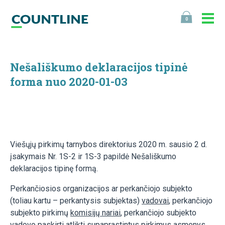
0
Nešališkumo deklaracijos tipinė
forma nuo 2020-01-03
Viešųjų pirkimų tarnybos direktorius 2020 m. sausio 2 d.
įsakymais Nr. 1S-2 ir 1S-3 papildė Nešališkumo
deklaracijos tipinę formą.
Perkančiosios organizacijos ar perkančiojo subjekto
(toliau kartu – perkantysis subjektas)
vadovai
, perkančiojo
subjekto pirkimų
komisijų nariai
, perkančiojo subjekto
vadovo paskirti
atlikti supaprastintus pirkimus asmenys
,