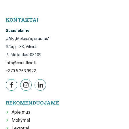
KONTAKTAI
Susisiekime
UAB „Mokesčių srautas“
Sėlių g. 33, Vilnius
Pašto kodas: 08109
info@countline.lt
+370 5 263 9922
REKOMENDUOJAME
Apie mus
Mokymai
Lektoriai