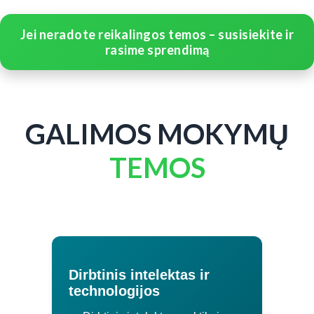
Jei neradote reikalingos temos – susisiekite ir
rasime sprendimą
GALIMOS MOKYMŲ
TEMOS
Dirbtinis intelektas ir
technologijos