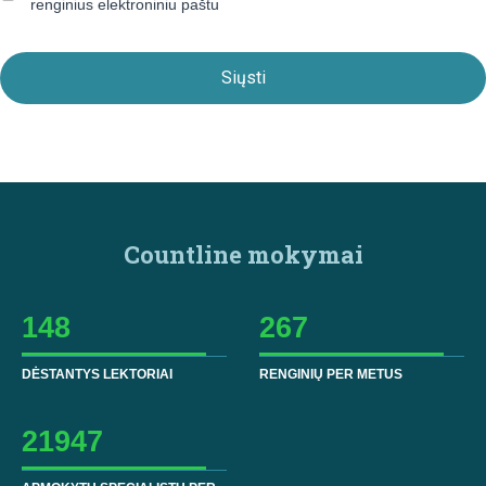
renginius elektroniniu paštu
Countline mokymai
148
267
DĖSTANTYS LEKTORIAI
RENGINIŲ PER METUS
21947