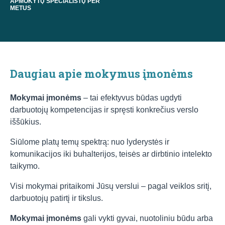
APMOKYTŲ SPECIALISTŲ PER
METUS
Daugiau apie mokymus įmonėms
Mokymai įmonėms
– tai efektyvus būdas ugdyti
darbuotojų kompetencijas ir spręsti konkrečius verslo
iššūkius.
Siūlome platų temų spektrą: nuo lyderystės ir
komunikacijos iki buhalterijos, teisės ar dirbtinio intelekto
taikymo.
Visi mokymai pritaikomi Jūsų verslui – pagal veiklos sritį,
darbuotojų patirtį ir tikslus.
Mokymai įmonėms
gali vykti gyvai, nuotoliniu būdu arba