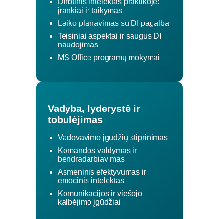
Dirbtinis intelektas praktikoje:
įrankiai ir taikymas
Laiko planavimas su DI pagalba
Teisiniai aspektai ir saugus DI
naudojimas
MS Office programų mokymai
Vadyba, lyderystė ir
tobulėjimas
Vadovavimo įgūdžių stiprinimas
Komandos valdymas ir
bendradarbiavimas
Asmeninis efektyvumas ir
emocinis intelektas
Komunikacijos ir viešojo
kalbėjimo įgūdžiai