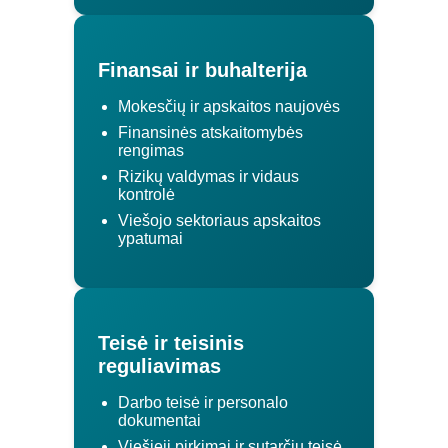
Finansai ir buhalterija
Mokesčių ir apskaitos naujovės
Finansinės atskaitomybės
rengimas
Rizikų valdymas ir vidaus
kontrolė
Viešojo sektoriaus apskaitos
ypatumai
Teisė ir teisinis
reguliavimas
Darbo teisė ir personalo
dokumentai
Viešieji pirkimai ir sutarčių teisė