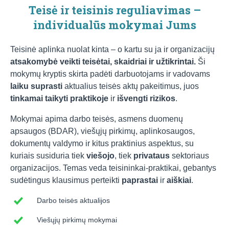
Teisė ir teisinis reguliavimas –
individualūs mokymai Jums
Teisinė aplinka nuolat kinta – o kartu su ja ir organizacijų
atsakomybė veikti teisėtai, skaidriai ir užtikrintai.
Ši
mokymų kryptis skirta padėti darbuotojams ir vadovams
laiku suprasti
aktualius teisės aktų pakeitimus, juos
tinkamai taikyti praktikoje
ir
išvengti rizikos
.
Mokymai apima darbo teisės, asmens duomenų
apsaugos (BDAR), viešųjų pirkimų, aplinkosaugos,
dokumentų valdymo ir kitus praktinius aspektus, su
kuriais susiduria tiek
viešojo
, tiek
privataus
sektoriaus
organizacijos. Temas veda teisininkai-praktikai, gebantys
sudėtingus klausimus perteikti
paprastai
ir
aiškiai
.
Darbo teisės aktualijos
Viešųjų pirkimų mokymai