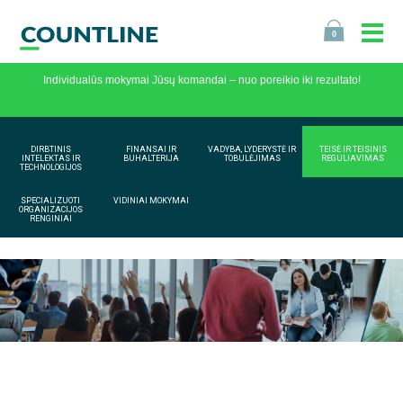
0
Individualūs mokymai Jūsų komandai – nuo poreikio iki rezultato!
DIRBTINIS
FINANSAI IR
VADYBA, LYDERYSTĖ IR
TEISĖ IR TEISINIS
INTELEKTAS IR
BUHALTERIJA
TOBULĖJIMAS
REGULIAVIMAS
TECHNOLOGIJOS
SPECIALIZUOTI
VIDINIAI MOKYMAI
ORGANIZACIJOS
RENGINIAI