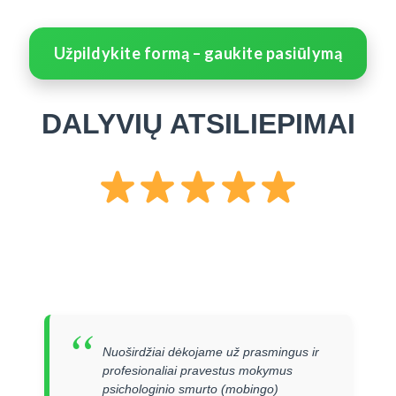
Užpildykite formą – gaukite pasiūlymą
DALYVIŲ ATSILIEPIMAI
“
Nuoširdžiai dėkojame už prasmingus ir
profesionaliai pravestus mokymus
psichologinio smurto (mobingo)