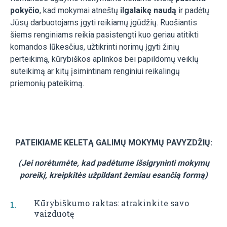
pokyčio
, kad mokymai atneštų
ilgalaikę naudą
ir padėtų
Jūsų darbuotojams įgyti reikiamų įgūdžių. Ruošiantis
šiems renginiams reikia pasistengti kuo geriau atitikti
komandos lūkesčius, užtikrinti norimų įgyti žinių
perteikimą, kūrybiškos aplinkos bei papildomų veiklų
suteikimą ar kitų įsimintinam renginiui reikalingų
priemonių pateikimą.
PATEIKIAME KELETĄ GALIMŲ MOKYMŲ PAVYZDŽIŲ:
(Jei norėtumėte, kad padėtume išsigryninti mokymų
poreikį, kreipkitės užpildant žemiau esančią formą)
Kūrybiškumo raktas: atrakinkite savo
vaizduotę