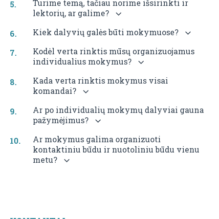
8
Turime temą, tačiau norime išsirinkti ir
lektorių, ar galime?
KITI
INDIV
Kiek dalyvių galės būti mokymuose?
LŪS
RENGI
Kodėl verta rinktis mūsų organizuojamus
individualius mokymus?
PAGA
JŪSŲ
Kada verta rinktis mokymus visai
POREI
komandai?
Ar po individualių mokymų dalyviai gauna
pažymėjimus?
Ar mokymus galima organizuoti
kontaktiniu būdu ir nuotoliniu būdu vienu
metu?