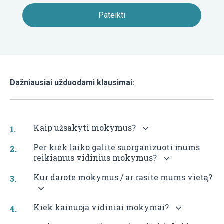
6
SPECI
UOTI
ORGA
CIJOS
RENGI
Dažniausiai užduodami klausimai:
7
Kaip užsakyti mokymus?
VIDIN
Per kiek laiko galite suorganizuoti mums
TREN
reikiamus vidinius mokymus?
KLUB
Kur darote mokymus / ar rasite mums vietą?
Kiek kainuoja vidiniai mokymai?