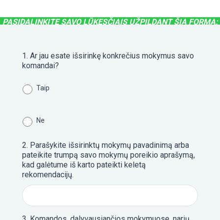
PASIRINKITE
PASIDALINKITE SAVO LŪKESČIAIS UŽPILDANT ŠIĄ FORMĄ:
MOKYMŲ
KRYPTĮ
1
1. Ar jau esate išsirinkę konkrečius mokymus savo
komandai?
KOMA
Taip
S
„KOM
S“
Ne
2. Parašykite išsirinktų mokymų pavadinimą arba
pateikite trumpą savo mokymų poreikio aprašymą,
kad galėtume iš karto pateikti keletą
2
rekomendacijų.
LYDER
KALVĖ
3. Komandos, dalyvausiančios mokymuose, narių