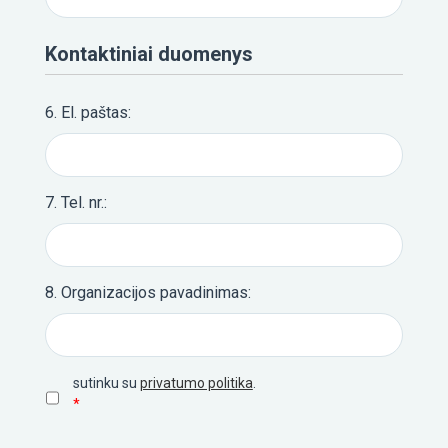
O
DIRBT
Kontaktiniai duomenys
6. El. paštas:
5
KOMP
CIJŲ
7. Tel. nr.:
UGDY
PRAM
METU
8. Organizacijos pavadinimas:
(TEA
BUILD
Privatumo
sutinku su
privatumo politika
.
politika
(Required)
*