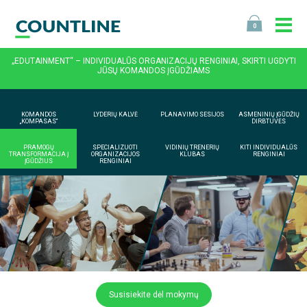
0
„EDUTAINMENT“ – INDIVIDUALŪS ORGANIZACIJŲ RENGINIAI, SKIRTI UGDYTI
JŪSŲ KOMANDOS ĮGŪDŽIAMS
KOMANDOS
LYDERIŲ KALVĖ
PLANAVIMO SESIJOS
ASMENINIŲ ĮGŪDŽIŲ
„KOMPASAS“
DIRBTUVĖS
PRAMOGŲ
SPECIALIZUOTI
VIDINIŲ TRENERIŲ
KITI INDIVIDUALŪS
TRANSFORMACIJA Į
ORGANIZACIJOS
KLUBAS
RENGINIAI
ĮGŪDŽIUS
RENGINIAI
Susisiekite dėl mokymų