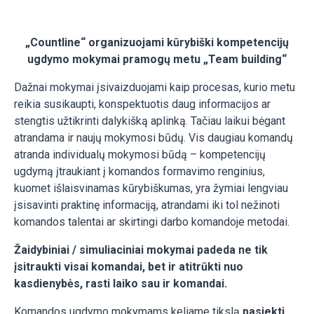
„Countline“ organizuojami kūrybiški kompetencijų
ugdymo mokymai pramogų metu „Team building“
Dažnai mokymai įsivaizduojami kaip procesas, kurio metu
reikia susikaupti, konspektuotis daug informacijos ar
stengtis užtikrinti dalykišką aplinką. Tačiau laikui bėgant
atrandama ir naujų mokymosi būdų. Vis daugiau komandų
atranda individualų mokymosi būdą – kompetencijų
ugdymą įtraukiant į komandos formavimo renginius,
kuomet išlaisvinamas kūrybiškumas, yra žymiai lengviau
įsisavinti praktinę informaciją, atrandami iki tol nežinoti
komandos talentai ar skirtingi darbo komandoje metodai.
Žaidybiniai / simuliaciniai mokymai padeda ne tik
įsitraukti visai komandai, bet ir atitrūkti nuo
kasdienybės, rasti laiko sau ir komandai.
Komandos ugdymo mokymams keliame tikslą
pasiekti