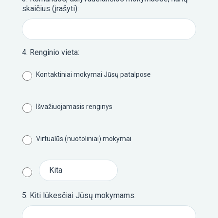
skaičius (įrašyti):
3
4. Renginio vieta:
PLAN
O IR
Kontaktiniai mokymai Jūsų patalpose
ĮGYVE
IMO
SESIJ
Išvažiuojamasis renginys
Virtualūs (nuotoliniai) mokymai
4
ASME
Ų ĮGŪ
5. Kiti lūkesčiai Jūsų mokymams:
TOBU