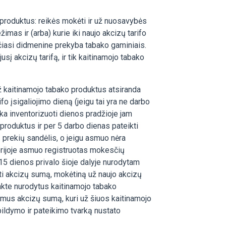
 produktus: reikės mokėti ir už nuosavybės
mas ir (arba) kurie iki naujo akcizų tarifo
erčiasi didmenine prekyba tabako gaminiais.
jusį akcizų tarifą, ir tik kaitinamojo tabako
ž kaitinamojo tabako produktus atsiranda
o įsigaliojimo dieną (jeigu tai yra ne darbo
rka inventorizuoti dienos pradžioje jam
produktus ir per 5 darbo dienas pateikti
ų prekių sandėlis, o jeigu asmuo nėra
orijoje asmuo registruotas mokesčių
, 15 dienos privalo šioje dalyje nurodytam
oti akcizų sumą, mokėtiną už naujo akcizų
nkte nurodytus kaitinamojo tabako
tėmus akcizų sumą, kuri už šiuos kaitinamojo
pildymo ir pateikimo tvarką nustato