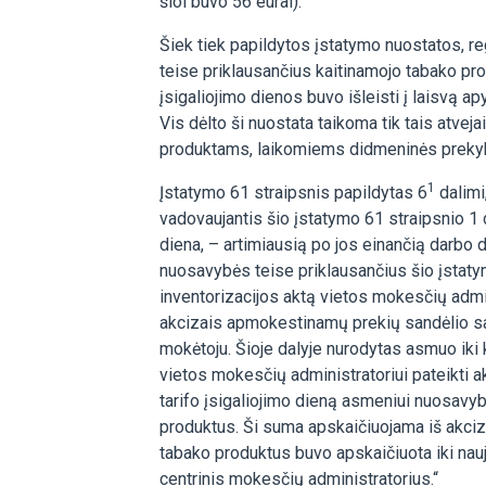
šiol buvo 56 eurai).
Šiek tiek papildytos įstatymo nuostatos, r
teise priklausančius kaitinamojo tabako pro
įsigaliojimo dienos buvo išleisti į laisvą a
Vis dėlto ši nuostata taikoma tik tais atvejai
produktams, laikomiems didmeninės prekyb
1
Įstatymo 61 straipsnis papildytas 6
dalimi
vadovaujantis šio įstatymo 61 straipsnio 1 d
diena, – artimiausią po jos einančią darbo 
nuosavybės teise priklausančius šio įstaty
inventorizacijos aktą vietos mokesčių admin
akcizais apmokestinamų prekių sandėlio sav
mokėtoju. Šioje dalyje nurodytas asmuo iki k
vietos mokesčių administratoriui pateikti a
tarifo įsigaliojimo dieną asmeniui nuosavyb
produktus. Ši suma apskaičiuojama iš akcizų
tabako produktus buvo apskaičiuota iki nauj
centrinis mokesčių administratorius.“