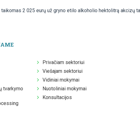
 taikomas 2 025 eurų už gryno etilo alkoholio hektolitrą akcizų tar
JAME
Privačiam sektoriui
Viešajam sektoriui
Vidiniai mokymai
 tvarkymo
Nuotoliniai mokymai
Konsultacijos
ocessing