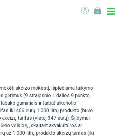
0
ir mokėti akcizo mokestį, išplečiama taikymo
us gėrimus (9 straipsnio 1 dalies 9 punkto,
abako gaminiais ir (arba) alkoholio
fas iki 466 eurų 1 000 litrų produkto (buvo
akcizų tarifas (vietoj 347 eurų). Šildymui
ūkio veiklos, įskaitant akvakultūros ar
už 1 000 litrų produkto akcizų tarifas (iki