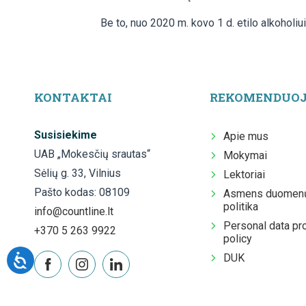
Be to, nuo 2020 m. kovo 1 d. etilo alkoholiui
KONTAKTAI
REKOMENDUO
Susisiekime
Apie mus
UAB „Mokesčių srautas“
Mokymai
Sėlių g. 33, Vilnius
Lektoriai
Pašto kodas: 08109
Asmens duomenų
politika
info@countline.lt
Personal data pr
+370 5 263 9922
policy
DUK