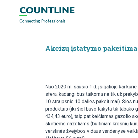
Akcizų įstatymo pakeitimai
Nuo 2020 m. sausio 1 d. įsigaliojo kai kuri
sfera, kadangi bus taikoma ne tik už prekybą
10 straipsnio 10 dalies pakeitimai). Šios 
produktais (iki šiol buvo taikyta tik tabak
434,43 euro), taip pat keičiamas gazolio ak
skirtiems gazoliams (buitiniam krosnių kuru
verslinės žvejybos vidaus vandenyse veiklą