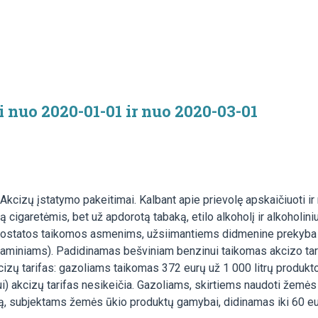
 nuo 2020-01-01 ir nuo 2020-03-01
e Akcizų įstatymo pakeitimai. Kalbant apie prievolę apskaičiuoti 
 cigaretėmis, bet už apdorotą tabaką, etilo alkoholį ir alkoholini
nuostatos taikomos asmenims, užsiimantiems didmenine prekyba t
o gaminiams). Padidinamas bešviniam benzinui taikomas akcizo tari
cizų tarifas: gazoliams taikomas 372 eurų už 1 000 litrų produkto 
i) akcizų tarifas nesikeičia. Gazoliams, skirtiems naudoti žemės 
, subjektams žemės ūkio produktų gamybai, didinamas iki 60 eurų 