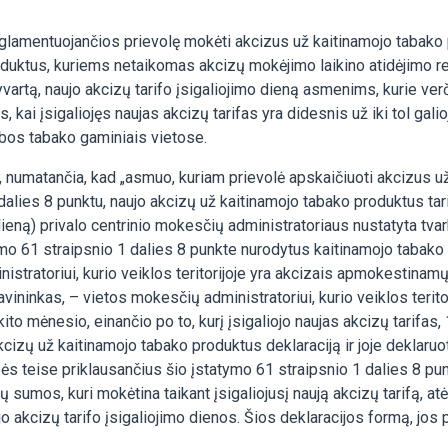
eglamentuojančios prievolę mokėti akcizus už kaitinamojo tabako
duktus, kuriems netaikomas akcizų mokėjimo laikino atidėjimo reži
pyvartą, naujo akcizų tarifo įsigaliojimo dieną asmenims, kurie v
s, kai įsigaliojęs naujas akcizų tarifas yra didesnis už iki tol galio
os tabako gaminiais vietose.
, numatančia, kad „asmuo, kuriam prievolė apskaičiuoti akcizus u
alies 8 punktu, naujo akcizų už kaitinamojo tabako produktus tarif
dieną) privalo centrinio mokesčių administratoriaus nustatyta tva
mo 61 straipsnio 1 dalies 8 punkte nurodytus kaitinamojo tabako 
istratoriui, kurio veiklos teritorijoje yra akcizais apmokestinam
ininkas, – vietos mokesčių administratoriui, kurio veiklos terit
ito mėnesio, einančio po to, kurį įsigaliojo naujas akcizų tarifas
kcizų už kaitinamojo tabako produktus deklaraciją ir joje deklaru
ės teise priklausančius šio įstatymo 61 straipsnio 1 dalies 8 pu
 sumos, kuri mokėtina taikant įsigaliojusį naują akcizų tarifą, a
o akcizų tarifo įsigaliojimo dienos. Šios deklaracijos formą, jos 