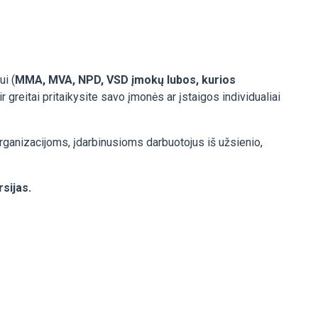
i (
MMA, MVA, NPD, VSD įmokų lubos, kurios
 ir greitai pritaikysite savo įmonės ar įstaigos individualiai
organizacijoms, įdarbinusioms darbuotojus iš užsienio,
sijas.