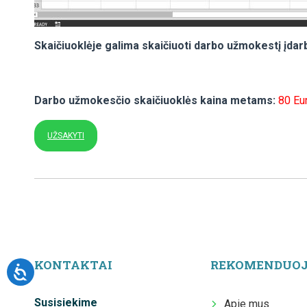
Skaičiuoklėje galima skaičiuoti darbo užmokestį įdarb
Darbo užmokesčio skaičiuoklės kaina metams:
80 Eu
UŽSAKYTI
KONTAKTAI
REKOMENDUO
Susisiekime
Apie mus