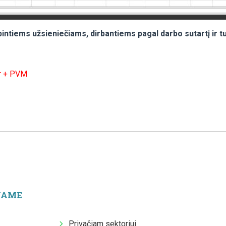
intiems užsieniečiams, dirbantiems pagal darbo sutartį ir t
r + PVM
JAME
Privačiam sektoriui