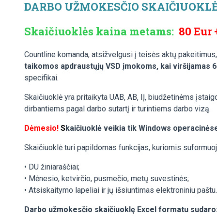
DARBO UŽMOKESČIO SKAIČIUOKLĖ 
S
kaičiuoklės kaina metams:
80 Eur
Countline komanda, atsižvelgusi į teisės aktų pakeitimus
taikomos apdraustųjų VSD įmokoms, kai viršijamas 
specifikai.
Skaičiuoklė yra pritaikyta UAB, AB, IĮ, biudžetinėms įsta
dirbantiems pagal darbo sutartį ir turintiems darbo vizą.
Dėmesio!
S
kaičiuoklė veikia tik Windows operacinės
Skaičiuoklė turi papildomas funkcijas, kuriomis suformuo
• DU žiniaraščiai;
• Mėnesio, ketvirčio, pusmečio, metų suvestinės;
• Atsiskaitymo lapeliai ir jų išsiuntimas elektroniniu paštu.
Darbo užmokesčio skaičiuoklę Excel formatu sudaro