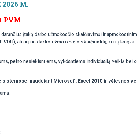
2026 M.
 + PVM
, darančius įtaką darbo užmokesčio skaičiavimui ir apmokestinimu
60 VDU
), atnaujino
darbo užmokesčio skaičiuoklę
, kurią lengvai
igoms, pelno nesiekiantiems, vykdantiems individualią veiklą bei 
e sistemose, naudojant Microsoft Excel 2010 ir vėlesnes ver
jama:
: