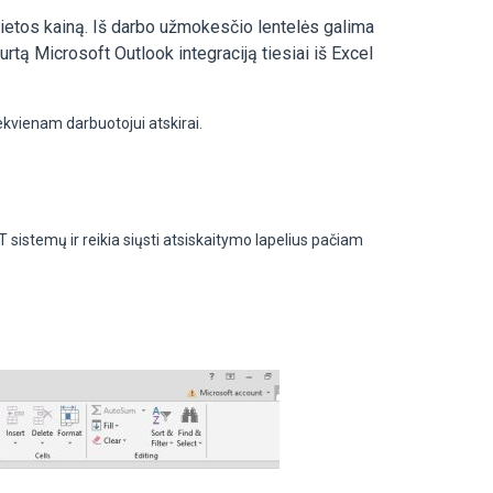
ietos kainą. Iš darbo užmokesčio lentelės galima
rtą Microsoft Outlook integraciją tiesiai iš Excel
ekvienam darbuotojui atskirai.
 sistemų ir reikia siųsti atsiskaitymo lapelius pačiam