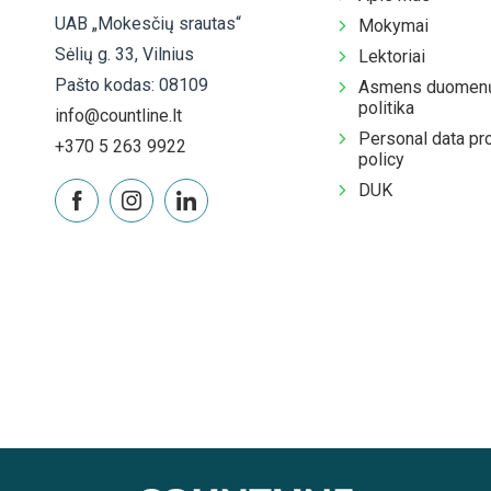
UAB „Mokesčių srautas“
Mokymai
Sėlių g. 33, Vilnius
Lektoriai
Pašto kodas: 08109
Asmens duomenų
politika
info@countline.lt
Personal data pr
+370 5 263 9922
policy
DUK