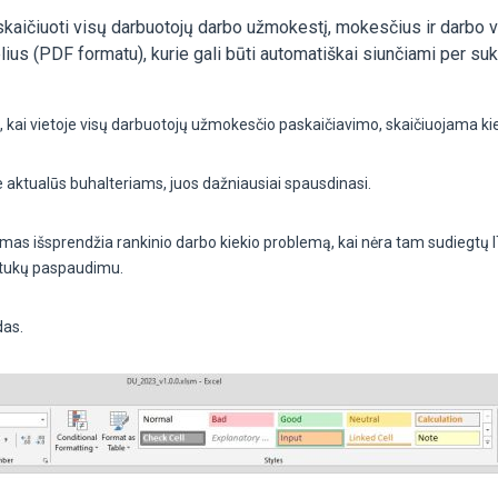
kaičiuoti visų darbuotojų darbo užmokestį, mokesčius ir darbo v
ius (PDF formatu), kurie gali būti automatiškai siunčiami per suku
, kai vietoje visų darbuotojų užmokesčio paskaičiavimo, skaičiuojama ki
e aktualūs buhalteriams, juos dažniausiai spausdinasi.
mas išsprendžia rankinio darbo kiekio problemą, kai nėra tam sudiegtų IT
ygtukų paspaudimu.
das.