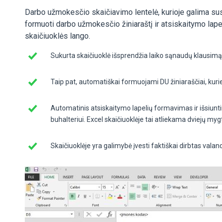
Darbo užmokesčio skaičiavimo lentelė, kurioje galima sus
formuoti darbo užmokesčio žiniaraštį ir atsiskaitymo lapel
skaičiuoklės lango.
Sukurta skaičiuoklė išsprendžia laiko sąnaudų klausimą
Taip pat, automatiškai formuojami DU žiniaraščiai, kuri
Automatinis atsiskaitymo lapelių formavimas ir išsiunti
buhalteriui. Excel skaičiuoklėje tai atliekama dviejų m
Skaičiuoklėje yra galimybė įvesti faktiškai dirbtas valan