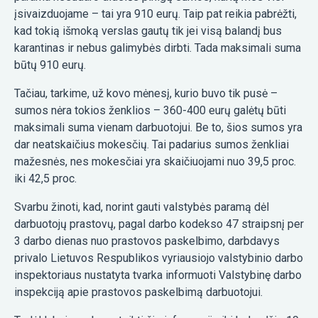
įsivaizduojame – tai yra 910 eurų. Taip pat reikia pabrėžti,
kad tokią išmoką verslas gautų tik jei visą balandį bus
karantinas ir nebus galimybės dirbti. Tada maksimali suma
būtų 910 eurų.
Tačiau, tarkime, už kovo mėnesį, kurio buvo tik pusė –
sumos nėra tokios ženklios – 360-400 eurų galėtų būti
maksimali suma vienam darbuotojui. Be to, šios sumos yra
dar neatskaičius mokesčių. Tai padarius sumos ženkliai
mažesnės, nes mokesčiai yra skaičiuojami nuo 39,5 proc.
iki 42,5 proc.
Svarbu žinoti, kad, norint gauti valstybės paramą dėl
darbuotojų prastovų, pagal darbo kodekso 47 straipsnį per
3 darbo dienas nuo prastovos paskelbimo, darbdavys
privalo Lietuvos Respublikos vyriausiojo valstybinio darbo
inspektoriaus nustatyta tvarka informuoti Valstybinę darbo
inspekciją apie prastovos paskelbimą darbuotojui.