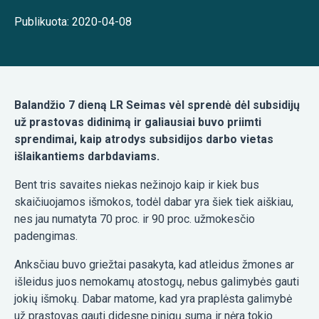
Publikuota: 2020-04-08
Balandžio 7 dieną LR Seimas vėl sprendė dėl subsidijų
už prastovas didinimą ir galiausiai buvo priimti
sprendimai, kaip atrodys subsidijos darbo vietas
išlaikantiems darbdaviams.
Bent tris savaites niekas nežinojo kaip ir kiek bus
skaičiuojamos išmokos, todėl dabar yra šiek tiek aiškiau,
nes jau numatyta 70 proc. ir 90 proc. užmokesčio
padengimas.
Anksčiau buvo griežtai pasakyta, kad atleidus žmones ar
išleidus juos nemokamų atostogų, nebus galimybės gauti
jokių išmokų. Dabar matome, kad yra praplėsta galimybė
už prastovas gauti didesnę pinigų sumą ir nėra tokio