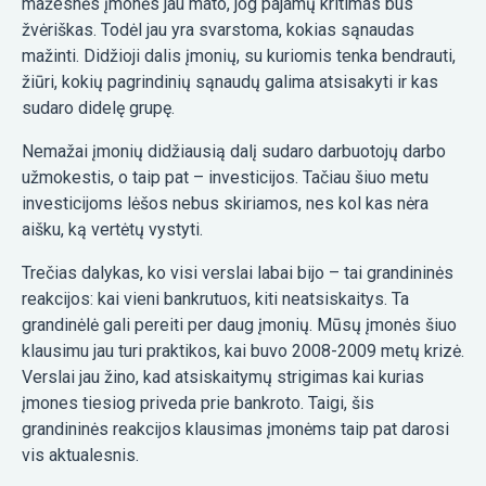
mažesnės įmonės jau mato, jog pajamų kritimas bus
žvėriškas. Todėl jau yra svarstoma, kokias sąnaudas
mažinti. Didžioji dalis įmonių, su kuriomis tenka bendrauti,
žiūri, kokių pagrindinių sąnaudų galima atsisakyti ir kas
sudaro didelę grupę.
Nemažai įmonių didžiausią dalį sudaro darbuotojų darbo
užmokestis, o taip pat – investicijos. Tačiau šiuo metu
investicijoms lėšos nebus skiriamos, nes kol kas nėra
aišku, ką vertėtų vystyti.
Trečias dalykas, ko visi verslai labai bijo – tai grandininės
reakcijos: kai vieni bankrutuos, kiti neatsiskaitys. Ta
grandinėlė gali pereiti per daug įmonių. Mūsų įmonės šiuo
klausimu jau turi praktikos, kai buvo 2008-2009 metų krizė.
Verslai jau žino, kad atsiskaitymų strigimas kai kurias
įmones tiesiog priveda prie bankroto. Taigi, šis
grandininės reakcijos klausimas įmonėms taip pat darosi
vis aktualesnis.