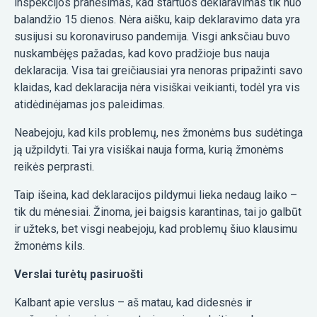
inspekcijos pranešimas, kad startuos deklaravimas tik nuo
balandžio 15 dienos. Nėra aišku, kaip deklaravimo data yra
susijusi su koronaviruso pandemija. Visgi anksčiau buvo
nuskambėjęs pažadas, kad kovo pradžioje bus nauja
deklaracija. Visa tai greičiausiai yra nenoras pripažinti savo
klaidas, kad deklaracija nėra visiškai veikianti, todėl yra vis
atidėdinėjamas jos paleidimas.
Neabejoju, kad kils problemų, nes žmonėms bus sudėtinga
ją užpildyti. Tai yra visiškai nauja forma, kurią žmonėms
reikės perprasti.
Taip išeina, kad deklaracijos pildymui lieka nedaug laiko –
tik du mėnesiai. Žinoma, jei baigsis karantinas, tai jo galbūt
ir užteks, bet visgi neabejoju, kad problemų šiuo klausimu
žmonėms kils.
Verslai turėtų pasiruošti
Kalbant apie verslus – aš matau, kad didesnės ir