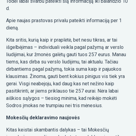
Todėl labai svarbu pateikti šią informaciją iki balandžio 10
d.
Apie naujas prastovas privalu pateikti informaciją per 1
dieną.
Kita sritis, kurią kaip ir praplėtė, bet nesu tikras, ar tai
išgelbėjimas – individuali veikla pagal pažymą ar verslo
liudijimai, kur žmonės galėtų gauti tuos 257 eurus. Manau
tiems, kas dirba su verslo liudijimu, tai aktualu. Tačiau
dirbantiems pagal pažymą, tokia suma kaip ir pajuokos
klausimas. Žinoma, gauti bent kokius pinigus vis tiek yra
gerai. Visgi neabejoju, kad daug kas net nežino kaip
pasitikrinti, ar jiems priklauso tie 257 eurai. Nėra labai
aiškios sąlygos – tiesiog minima, kad reikėjo mokėti
Sodros įmokas ne trumpiau nei tris mėnesius.
Mokesčių deklaravimo naujovės
Kitas keistai skambantis dalykas – tai Mokesčių