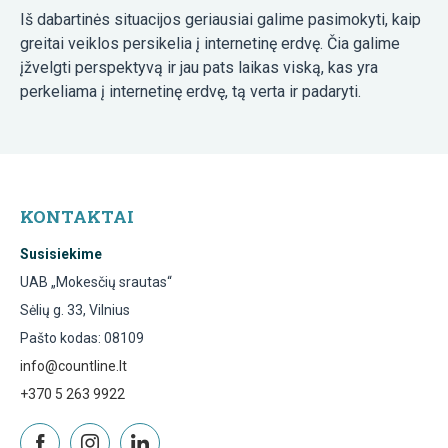
Iš dabartinės situacijos geriausiai galime pasimokyti, kaip
greitai veiklos persikelia į internetinę erdvę. Čia galime
įžvelgti perspektyvą ir jau pats laikas viską, kas yra
perkeliama į internetinę erdvę, tą verta ir padaryti.
KONTAKTAI
Susisiekime
UAB „Mokesčių srautas“
Sėlių g. 33, Vilnius
Pašto kodas: 08109
info@countline.lt
+370 5 263 9922