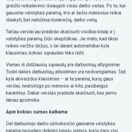
griežto reikalavimo išsaugoti visas darbo vietas. Po to, kai
gausime valstybės paramą, tris ar šešis mėnesius reikia
išlaikyti, bet nebūtinai konkrečią, darbo vietą.
Tačiau verslai jau pradeda skaičiuoti visiškai kitaip ir į
valstybės paramą žiūri skeptiškiau. Jie mato, kad tikrai
reikės veržtis diržus, o tai darant automatiškai kyla
klausimas, kokias sąnaudas teks rėžti.
Vienas iš didžiausių sąnaudų yra darbuotojų atlyginimai.
Todėl dalies darbuotojų atleidimas yra neišvengiamas. Tad
kyla akivaizdus klausimas – ar ta parama, kurią gaus
verslai, neatsirūgs po mėnesio ar kito, pasibaigus
karantinui. Dabar verslas pradeda skaičiuoti, kas jiems
labiau apsimoka.
Apie kokias sumas kalbama
Dėl darbuotojo darbo užmokesčio gaunama valstybės
parama nesudaro didelės pinigų sumos, kurią mes visi