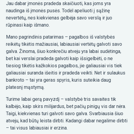
Jau dabar įmonės pradeda skaičiuoti, kas joms yra
naudinga iš įmonės pusės. Todėl apeliuoti į sąžinę
nevertėtų, nes kiekvienas gelbėja savo verslą ir juo
rūpinasi kaip išmano.
Mano pagrindinis patarimas – pagalbos iš valstybės
reikėtų tikėtis mažiausiai, labiausiai vertėtų galvoti savo
galva. Žinoma, šiuo konkrečiu atveju yra labai sudėtinga,
bet kai verslai pradeda galvoti kaip išsigelbėti, o ne
tiesiog tikėtis kažkokios pagalbos, jie galiausiai vis tiek
galiausiai suranda išeitis ir pradeda veikti. Net ir sulaukus
bankroto – tai yra geras spyris, kuris suteikia daug
platesnį mąstymą.
Turime labai gerą pavyzdį – valstybė tris savaites tik
kalbėjo, kaip skirs milijardus, bet pačių pinigų vis dar nėra.
Taigi, kiekvienas turi galvoti savo galva. Svarbiausia šiuo
atveju, kad būtų leista dirbti. Kadangi dabar negalime dirbti
– tai visus labiausiai ir erzina.