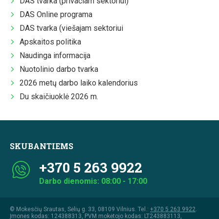
DAS tvarka (privačiam sektoriui)
DAS Online programa
DAS tvarka (viešajam sektoriui
Apskaitos politika
Naudinga informacija
Nuotolinio darbo tvarka
2026 metų darbo laiko kalendorius
Du skaičiuoklė 2026 m.
SKUBANTIEMS
+370 5 263 9922
Darbo dienomis: 08:00 - 17:00
© Mokesčių Srautas, Sėlių g. 33, 08109 Vilnius. Tel.:
+370 5 263 9922
.
Įmonės kodas: 124388313, PVM mokėtojo kodas: LT243883113,